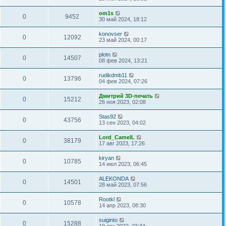
om1s
0
9452
30 май 2024, 18:12
konovser
0
12092
23 май 2024, 00:17
plotn
0
14507
08 фев 2024, 13:21
rudikdmb11
0
13796
04 фев 2024, 07:26
Дмитрий 3D-печать
0
15212
26 ноя 2023, 02:08
Stas92
0
43756
13 сен 2023, 04:02
Lord_CamelL
0
38179
17 авг 2023, 17:26
kiryan
0
10785
14 июл 2023, 06:45
ALEKONDA
0
14501
28 май 2023, 07:56
Rootkl
0
10578
14 апр 2023, 08:30
suiginto
0
15288
19 дек 2022, 23:34