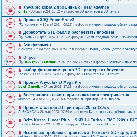
и
в
щ
о
е
о
е
Н
anycubic kobra 2 прошивка с linear advance
о
е
н
о
б
om1s
» 30 май 2024, 18:12 » в форуме
3D принтеры и 3D печать
с
и
в
щ
о
е
о
е
Н
Продаю 3DQ Prism Pro v2
о
е
н
о
б
konovser
» 23 май 2024, 00:17 » в форуме
Купля, продажа, обмен, зака
с
и
в
щ
о
е
о
е
Н
Доработать STL файл и распечатать (Москва)
о
е
н
о
б
plotn
» 08 фев 2024, 13:21 » в форуме
Купля, продажа, обмен, заказ пе
с
и
в
щ
о
е
о
е
Н
Asa филамент
о
е
н
о
б
rudikdmb11
» 04 фев 2024, 07:26 » в форуме
Помощь сообщества в эксплуа
с
и
в
щ
о
е
о
е
Н
Опрос
о
е
н
о
б
Дмитрий 3D-печать
» 26 ноя 2023, 02:08 » в форуме
Мнения и пожела
с
и
в
щ
о
е
о
е
Н
выбор фотополимерного 3D принтера от Anycubic
о
е
н
о
б
Stas92
» 13 сен 2023, 04:02 » в форуме
3D принтеры и 3D печать
с
и
в
щ
о
е
о
е
Н
Продам Anycubik i3 Mega Pro
о
е
н
о
б
Lord_CamelL
» 17 авг 2023, 17:26 » в форуме
Купля, продажа, обмен, зака
с
и
в
щ
о
е
о
е
Н
Восстановить печать при отключении электричества
о
е
н
о
б
kiryan
» 14 июл 2023, 06:45 » в форуме
3D принтеры и 3D печать
с
и
в
щ
о
е
о
е
Н
Продам стол для 3d принтера 120 на 120мм
о
е
н
о
б
ALEKONDA
» 28 май 2023, 07:56 » в форуме
Купля, продажа, обмен, заказ 
с
и
в
щ
о
е
о
е
Н
Delta Kossel Linear Plus + SKR 1.4 Turbo + TMC 2209 + BL
о
е
н
о
б
Rootkl
» 14 апр 2023, 08:30 » в форуме
3D принтеры и 3D печать
с
и
в
щ
о
е
о
е
Н
Несколько проблем с принтером. Не видит SD карту, 3Dt
о
е
н
о
б
suiginto
» 19 дек 2022, 23:34 » в форуме
Кухня3D. Самостоятельная разрабо