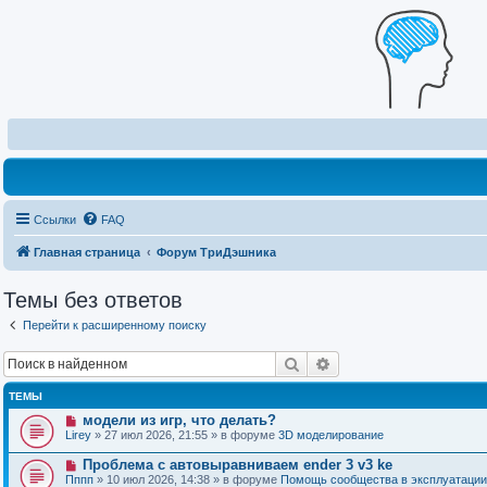
Ссылки
FAQ
Главная страница
Форум ТриДэшника
Темы без ответов
Перейти к расширенному поиску
Поиск
Расширенный поиск
ТЕМЫ
Н
модели из игр, что делать?
о
Lirey
» 27 июл 2026, 21:55 » в форуме
3D моделирование
в
о
Н
Проблема с автовыравниваем ender 3 v3 ke
е
о
Пппп
» 10 июл 2026, 14:38 » в форуме
Помощь сообщества в эксплуатации
с