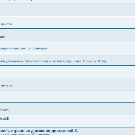
з печати
чати
тации китайских 3D принтеров
ния уважаемых Пользователей и Гостей Тридэшника. Помощь. Флуд.
з печати
печати
Touch
ouch, странные движения двигателей Z.
тка и изготовление 3D-принтера.