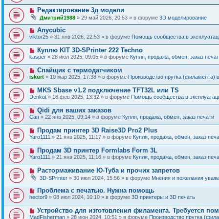
в
о
о
Н
Редактирование 3д модели
о
е
о
б
Дмитрий1988
» 29 май 2026, 20:53 » в форуме
3D моделирование
с
в
щ
о
о
е
Н
Anycubic
о
е
н
о
б
viktor25
» 31 янв 2026, 22:53 » в форуме
Помощь сообщества в эксплуатаци
с
и
в
щ
о
е
о
е
Н
Куплю KIT 3D-SPrinter 222 Techno
о
е
н
о
б
kasper
» 28 июл 2025, 09:05 » в форуме
Купля, продажа, обмен, заказ печа
с
и
в
щ
о
е
о
е
Н
Спайщик с термодатчиком
о
е
н
о
б
iskurt
» 10 мар 2025, 17:38 » в форуме
Производство прутка (филамента) 
с
и
в
щ
о
е
о
е
Н
MKS Sbase v1.2 подключение TFT32L или TS
о
е
н
о
б
Denkot
» 16 фев 2025, 13:32 » в форуме
Помощь сообщества в эксплуатаци
с
и
в
щ
о
е
о
е
Н
Qidi для ваших заказов
о
е
н
о
б
Сан
» 22 янв 2025, 09:14 » в форуме
Купля, продажа, обмен, заказ печати
с
и
в
щ
о
е
о
е
Н
Продам принтер 3D Raise3D Pro2 Plus
о
е
н
о
б
Yaro1111
» 21 янв 2025, 11:17 » в форуме
Купля, продажа, обмен, заказ печ
с
и
в
щ
о
е
о
е
Н
Продам 3D принтер Formlabs Form 3L
о
е
н
о
б
Yaro1111
» 21 янв 2025, 11:16 » в форуме
Купля, продажа, обмен, заказ печ
с
и
в
щ
о
е
о
е
Н
Растормаживание Ю-Туба и прочих запретов
о
е
н
о
б
3D-SPrinter
» 30 июл 2024, 15:56 » в форуме
Мнения и пожелания уваж
с
и
в
щ
о
е
о
е
Н
Проблема с печатью. Нужна помощь
о
е
н
о
б
hector9
» 08 июл 2024, 10:10 » в форуме
3D принтеры и 3D печать
с
и
в
щ
о
е
о
е
Н
Устройство для изготовления филамента. Требуется по
о
е
н
о
б
MadFisherman
» 28 июн 2024, 10:51 » в форуме
Производство прутка (фил
с