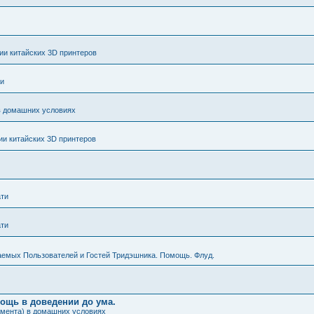
и китайских 3D принтеров
ти
в домашних условиях
и китайских 3D принтеров
ати
ати
аемых Пользователей и Гостей Тридэшника. Помощь. Флуд.
мощь в доведении до ума.
амента) в домашних условиях