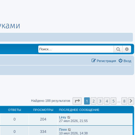
Поиск
Ра
Регистрация
Вход
Страница
1
из
8
1
2
3
4
5
8
Найдено 188 результатов
…
ОТВЕТЫ
ПРОСМОТРЫ
ПОСЛЕДНЕЕ СООБЩЕНИЕ
Lirey
0
204
27 июл 2026, 21:55
Пппп
0
334
10 июл 2026, 14:38