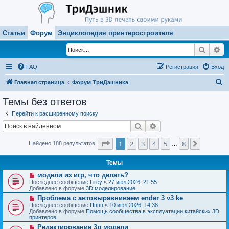
Статьи
Форум
Энциклопедия принтеростроителя
Поиск
Ра
FAQ
Регистрация
Вход
П
Главная страница
Форум ТриДэшника
о
Темы без ответов
и
Перейти к расширенному поиску
с
Поиск
Расширенный поиск
к
Страница
1
из
8
1
2
3
4
5
8
След.
Найдено 188 результатов
…
Темы
Н
модели из игр, что делать?
о
Последнее сообщение
Lirey
«
27 июл 2026, 21:55
в
Добавлено в форуме
3D моделирование
о
Н
Проблема с автовыравниваем ender 3 v3 ke
е
о
с
Последнее сообщение
Пппп
«
10 июл 2026, 14:38
в
о
Добавлено в форуме
Помощь сообщества в эксплуатации китайских 3D
о
о
принтеров
е
б
Н
Редактирование 3д модели
с
щ