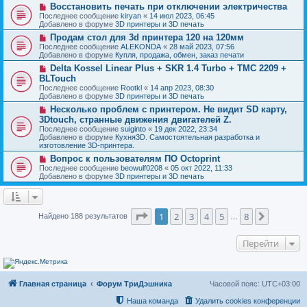
о
и
Н
Восстановить печать при отключении электричества
е
б
е
о
с
Последнее сообщение
kiryan
«
14 июл 2023, 06:45
щ
в
о
Добавлено в форуме
3D принтеры и 3D печать
е
о
о
н
Н
Продам стол для 3d принтера 120 на 120мм
е
б
и
о
с
Последнее сообщение
ALEKONDA
«
28 май 2023, 07:56
щ
е
в
о
Добавлено в форуме
Купля, продажа, обмен, заказ печати
е
о
о
н
Н
Delta Kossel Linear Plus + SKR 1.4 Turbo + TMC 2209 +
е
б
и
о
с
BLTouch
щ
е
в
о
е
Последнее сообщение
Rootkl
«
14 апр 2023, 08:30
о
о
н
Добавлено в форуме
3D принтеры и 3D печать
е
б
и
с
Н
Несколько проблем с принтером. Не видит SD карту,
щ
е
о
о
е
3Dtouch, странные движения двигателей Z.
о
в
н
Последнее сообщение
suiginto
«
19 дек 2022, 23:34
б
о
и
Добавлено в форуме
Кухня3D. Самостоятельная разработка и
щ
е
е
изготовление 3D-принтера.
е
с
н
о
Н
Вопрос к пользователям ПО Octoprint
и
о
о
Последнее сообщение
beowulf0208
«
05 окт 2022, 11:33
е
б
в
Добавлено в форуме
3D принтеры и 3D печать
щ
о
е
е
н
с
и
о
Страница
1
из
8
е
о
1
2
3
4
5
8
След.
Найдено 188 результатов
…
б
щ
е
Перейти
н
и
е
Главная страница
Форум ТриДэшника
Часовой пояс:
UTC+03:00
Наша команда
Удалить cookies конференции