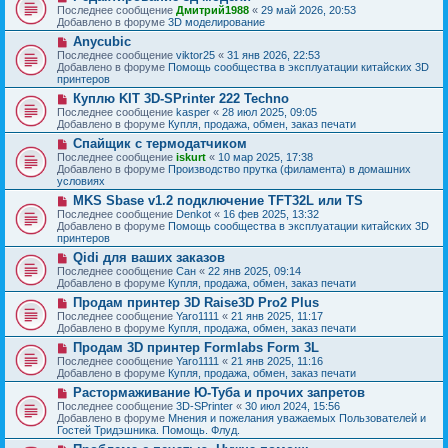
о
о
Последнее сообщение
Дмитрий1988
«
29 май 2026, 20:53
е
в
о
Добавлено в форуме
3D моделирование
н
о
б
и
Н
Anycubic
е
щ
е
о
с
Последнее сообщение
viktor25
«
31 янв 2026, 22:53
е
в
о
Добавлено в форуме
Помощь сообщества в эксплуатации китайских 3D
н
о
о
принтеров
и
е
б
е
Н
Куплю KIT 3D-SPrinter 222 Techno
с
щ
о
о
Последнее сообщение
kasper
«
28 июл 2025, 09:05
е
в
о
Добавлено в форуме
Купля, продажа, обмен, заказ печати
н
о
б
и
Н
Спайщик с термодатчиком
е
щ
е
о
с
Последнее сообщение
iskurt
«
10 мар 2025, 17:38
е
в
о
Добавлено в форуме
Производство прутка (филамента) в домашних
н
о
о
условиях
и
е
б
е
Н
MKS Sbase v1.2 подключение TFT32L или TS
с
щ
о
о
Последнее сообщение
Denkot
«
16 фев 2025, 13:32
е
в
о
Добавлено в форуме
Помощь сообщества в эксплуатации китайских 3D
н
о
б
принтеров
и
е
щ
е
Н
Qidi для ваших заказов
с
е
о
о
Последнее сообщение
Сан
«
22 янв 2025, 09:14
н
в
о
Добавлено в форуме
Купля, продажа, обмен, заказ печати
и
о
б
е
Н
Продам принтер 3D Raise3D Pro2 Plus
е
щ
о
с
Последнее сообщение
Yaro1111
«
21 янв 2025, 11:17
е
в
о
Добавлено в форуме
Купля, продажа, обмен, заказ печати
н
о
о
и
Н
Продам 3D принтер Formlabs Form 3L
е
б
е
о
с
Последнее сообщение
Yaro1111
«
21 янв 2025, 11:16
щ
в
о
Добавлено в форуме
Купля, продажа, обмен, заказ печати
е
о
о
н
Н
Растормаживание Ю-Туба и прочих запретов
е
б
и
о
с
Последнее сообщение
3D-SPrinter
«
30 июл 2024, 15:56
щ
е
в
о
Добавлено в форуме
Мнения и пожелания уважаемых Пользователей и
е
о
о
Гостей Тридэшника. Помощь. Флуд.
н
е
б
и
Н