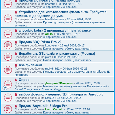
Проблема с печатью. Нужна помощь
с
щ
е
о
о
Последнее сообщение
hector9
«
08 июл 2024, 10:10
е
в
о
Добавлено в форуме
3D принтеры и 3D печать
н
о
б
и
Н
Устройство для изготовления филамента. Требуется
е
щ
е
о
с
помощь в доведении до ума.
е
в
о
н
Последнее сообщение
MadFisherman
«
28 июн 2024, 10:51
о
о
и
Добавлено в форуме
Производство прутка (филамента) в домашних
е
б
е
условиях
с
щ
о
Н
anycubic kobra 2 прошивка с linear advance
е
о
о
н
Последнее сообщение
om1s
«
30 май 2024, 18:12
б
в
и
Добавлено в форуме
3D принтеры и 3D печать
щ
о
е
Н
Продаю 3DQ Prism Pro v2
е
е
о
н
с
Последнее сообщение
konovser
«
23 май 2024, 00:17
в
и
о
Добавлено в форуме
Купля, продажа, обмен, заказ печати
о
е
о
Н
Доработать STL файл и распечатать (Москва)
е
б
о
с
Последнее сообщение
plotn
«
08 фев 2024, 13:21
щ
в
о
Добавлено в форуме
Купля, продажа, обмен, заказ печати
е
о
о
н
Н
Asa филамент
е
б
и
о
с
Последнее сообщение
rudikdmb11
«
04 фев 2024, 07:26
щ
е
в
о
Добавлено в форуме
Помощь сообщества в эксплуатации китайских 3D
е
о
о
принтеров
н
е
б
и
Н
Опрос
с
щ
е
о
о
Последнее сообщение
Дмитрий 3D-печать
«
26 ноя 2023, 02:08
е
в
о
Добавлено в форуме
Мнения и пожелания уважаемых Пользователей и
н
о
б
Гостей Тридэшника. Помощь. Флуд.
и
е
щ
е
Н
выбор фотополимерного 3D принтера от Anycubic
с
е
о
о
Последнее сообщение
Stas92
«
13 сен 2023, 04:02
н
в
о
Добавлено в форуме
3D принтеры и 3D печать
и
о
б
е
Н
Продам Anycubik i3 Mega Pro
е
щ
о
с
Последнее сообщение
Lord_CamelL
«
17 авг 2023, 17:26
е
в
о
Добавлено в форуме
Купля, продажа, обмен, заказ печати
н
о