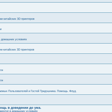
и китайских 3D принтеров
ти
в домашних условиях
и китайских 3D принтеров
ати
ати
аемых Пользователей и Гостей Тридэшника. Помощь. Флуд.
мощь в доведении до ума.
амента) в домашних условиях