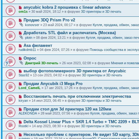
и
в
щ
о
е
о
е
Н
anycubic kobra 2 прошивка с linear advance
о
е
н
о
б
om1s
» 30 май 2024, 18:12 » в форуме
3D принтеры и 3D печать
с
и
в
щ
о
е
о
е
Н
Продаю 3DQ Prism Pro v2
о
е
н
о
б
konovser
» 23 май 2024, 00:17 » в форуме
Купля, продажа, обмен, зака
с
и
в
щ
о
е
о
е
Н
Доработать STL файл и распечатать (Москва)
о
е
н
о
б
plotn
» 08 фев 2024, 13:21 » в форуме
Купля, продажа, обмен, заказ пе
с
и
в
щ
о
е
о
е
Н
Asa филамент
о
е
н
о
б
rudikdmb11
» 04 фев 2024, 07:26 » в форуме
Помощь сообщества в эксплуа
с
и
в
щ
о
е
о
е
Н
Опрос
о
е
н
о
б
Дмитрий 3D-печать
» 26 ноя 2023, 02:08 » в форуме
Мнения и пожела
с
и
в
щ
о
е
о
е
Н
выбор фотополимерного 3D принтера от Anycubic
о
е
н
о
б
Stas92
» 13 сен 2023, 04:02 » в форуме
3D принтеры и 3D печать
с
и
в
щ
о
е
о
е
Н
Продам Anycubik i3 Mega Pro
о
е
н
о
б
Lord_CamelL
» 17 авг 2023, 17:26 » в форуме
Купля, продажа, обмен, зака
с
и
в
щ
о
е
о
е
Н
Восстановить печать при отключении электричества
о
е
н
о
б
kiryan
» 14 июл 2023, 06:45 » в форуме
3D принтеры и 3D печать
с
и
в
щ
о
е
о
е
Н
Продам стол для 3d принтера 120 на 120мм
о
е
н
о
б
ALEKONDA
» 28 май 2023, 07:56 » в форуме
Купля, продажа, обмен, заказ 
с
и
в
щ
о
е
о
е
Н
Delta Kossel Linear Plus + SKR 1.4 Turbo + TMC 2209 + BL
о
е
н
о
б
Rootkl
» 14 апр 2023, 08:30 » в форуме
3D принтеры и 3D печать
с
и
в
щ
о
е
о
е
Н
Несколько проблем с принтером. Не видит SD карту, 3Dt
о
е
н
о
б
suiginto
» 19 дек 2022, 23:34 » в форуме
Кухня3D. Самостоятельная разрабо