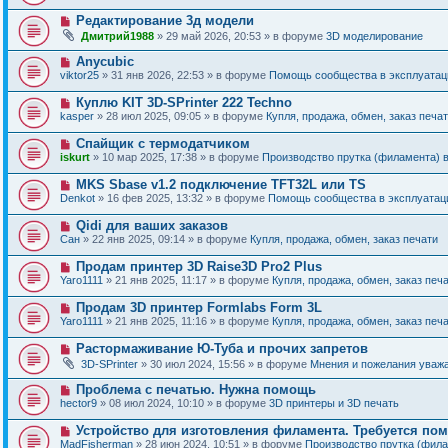
в
о
о
Н
Редактирование 3д модели
о
е
о
б
Дмитрий1988
» 29 май 2026, 20:53 » в форуме
3D моделирование
с
в
щ
о
о
е
Н
Anycubic
о
е
н
о
б
viktor25
» 31 янв 2026, 22:53 » в форуме
Помощь сообщества в эксплуатаци
с
и
в
щ
о
е
о
е
Н
Куплю KIT 3D-SPrinter 222 Techno
о
е
н
о
б
kasper
» 28 июл 2025, 09:05 » в форуме
Купля, продажа, обмен, заказ печа
с
и
в
щ
о
е
о
е
Н
Спайщик с термодатчиком
о
е
н
о
б
iskurt
» 10 мар 2025, 17:38 » в форуме
Производство прутка (филамента) 
с
и
в
щ
о
е
о
е
Н
MKS Sbase v1.2 подключение TFT32L или TS
о
е
н
о
б
Denkot
» 16 фев 2025, 13:32 » в форуме
Помощь сообщества в эксплуатаци
с
и
в
щ
о
е
о
е
Н
Qidi для ваших заказов
о
е
н
о
б
Сан
» 22 янв 2025, 09:14 » в форуме
Купля, продажа, обмен, заказ печати
с
и
в
щ
о
е
о
е
Н
Продам принтер 3D Raise3D Pro2 Plus
о
е
н
о
б
Yaro1111
» 21 янв 2025, 11:17 » в форуме
Купля, продажа, обмен, заказ печ
с
и
в
щ
о
е
о
е
Н
Продам 3D принтер Formlabs Form 3L
о
е
н
о
б
Yaro1111
» 21 янв 2025, 11:16 » в форуме
Купля, продажа, обмен, заказ печ
с
и
в
щ
о
е
о
е
Н
Растормаживание Ю-Туба и прочих запретов
о
е
н
о
б
3D-SPrinter
» 30 июл 2024, 15:56 » в форуме
Мнения и пожелания уваж
с
и
в
щ
о
е
о
е
Н
Проблема с печатью. Нужна помощь
о
е
н
о
б
hector9
» 08 июл 2024, 10:10 » в форуме
3D принтеры и 3D печать
с
и
в
щ
о
е
о
е
Н
Устройство для изготовления филамента. Требуется по
о
е
н
о
б
MadFisherman
» 28 июн 2024, 10:51 » в форуме
Производство прутка (фил
с