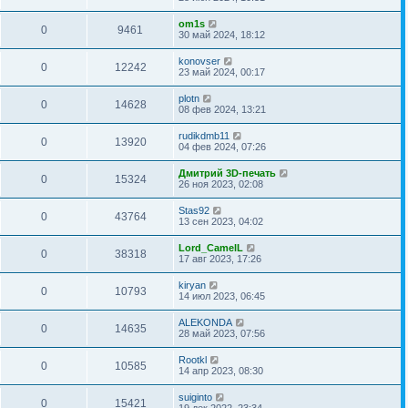
om1s
0
9461
30 май 2024, 18:12
konovser
0
12242
23 май 2024, 00:17
plotn
0
14628
08 фев 2024, 13:21
rudikdmb11
0
13920
04 фев 2024, 07:26
Дмитрий 3D-печать
0
15324
26 ноя 2023, 02:08
Stas92
0
43764
13 сен 2023, 04:02
Lord_CamelL
0
38318
17 авг 2023, 17:26
kiryan
0
10793
14 июл 2023, 06:45
ALEKONDA
0
14635
28 май 2023, 07:56
Rootkl
0
10585
14 апр 2023, 08:30
suiginto
0
15421
19 дек 2022, 23:34