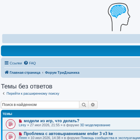
Ссылки
FAQ
Главная страница
Форум ТриДэшника
Темы без ответов
Перейти к расширенному поиску
Поиск
Расширенный поиск
ТЕМЫ
Н
модели из игр, что делать?
о
Lirey
» 27 июл 2026, 21:55 » в форуме
3D моделирование
в
о
Н
Проблема с автовыравниваем ender 3 v3 ke
е
о
Пппп
» 10 июл 2026, 14:38 » в форуме
Помощь сообщества в эксплуатации
с