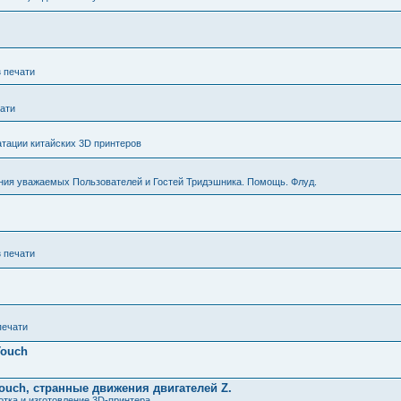
з печати
чати
тации китайских 3D принтеров
ния уважаемых Пользователей и Гостей Тридэшника. Помощь. Флуд.
з печати
печати
Touch
ouch, странные движения двигателей Z.
тка и изготовление 3D-принтера.