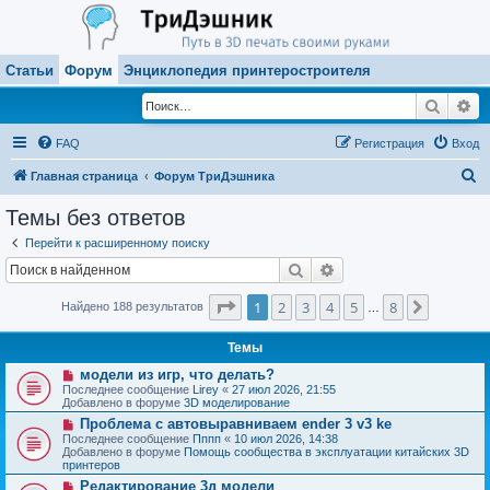
Статьи
Форум
Энциклопедия принтеростроителя
Поиск
Ра
FAQ
Регистрация
Вход
П
Главная страница
Форум ТриДэшника
о
Темы без ответов
и
Перейти к расширенному поиску
с
Поиск
Расширенный поиск
к
Страница
1
из
8
1
2
3
4
5
8
След.
Найдено 188 результатов
…
Темы
Н
модели из игр, что делать?
о
Последнее сообщение
Lirey
«
27 июл 2026, 21:55
в
Добавлено в форуме
3D моделирование
о
Н
Проблема с автовыравниваем ender 3 v3 ke
е
о
с
Последнее сообщение
Пппп
«
10 июл 2026, 14:38
в
о
Добавлено в форуме
Помощь сообщества в эксплуатации китайских 3D
о
о
принтеров
е
б
Н
Редактирование 3д модели
с
щ