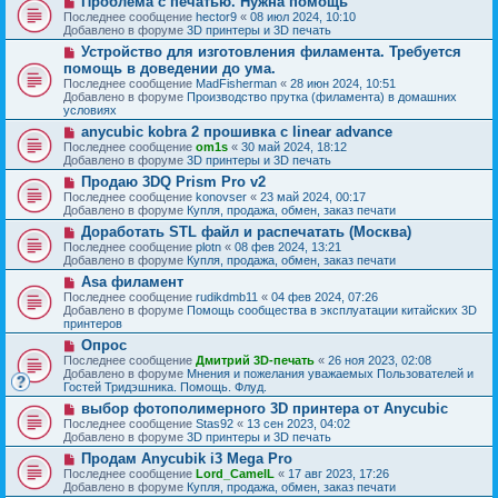
Проблема с печатью. Нужна помощь
с
щ
е
о
о
Последнее сообщение
hector9
«
08 июл 2024, 10:10
е
в
о
Добавлено в форуме
3D принтеры и 3D печать
н
о
б
и
Н
Устройство для изготовления филамента. Требуется
е
щ
е
о
с
помощь в доведении до ума.
е
в
о
н
Последнее сообщение
MadFisherman
«
28 июн 2024, 10:51
о
о
и
Добавлено в форуме
Производство прутка (филамента) в домашних
е
б
е
условиях
с
щ
о
Н
anycubic kobra 2 прошивка с linear advance
е
о
о
н
Последнее сообщение
om1s
«
30 май 2024, 18:12
б
в
и
Добавлено в форуме
3D принтеры и 3D печать
щ
о
е
Н
Продаю 3DQ Prism Pro v2
е
е
о
н
с
Последнее сообщение
konovser
«
23 май 2024, 00:17
в
и
о
Добавлено в форуме
Купля, продажа, обмен, заказ печати
о
е
о
Н
Доработать STL файл и распечатать (Москва)
е
б
о
с
Последнее сообщение
plotn
«
08 фев 2024, 13:21
щ
в
о
Добавлено в форуме
Купля, продажа, обмен, заказ печати
е
о
о
н
Н
Asa филамент
е
б
и
о
с
Последнее сообщение
rudikdmb11
«
04 фев 2024, 07:26
щ
е
в
о
Добавлено в форуме
Помощь сообщества в эксплуатации китайских 3D
е
о
о
принтеров
н
е
б
и
Н
Опрос
с
щ
е
о
о
Последнее сообщение
Дмитрий 3D-печать
«
26 ноя 2023, 02:08
е
в
о
Добавлено в форуме
Мнения и пожелания уважаемых Пользователей и
н
о
б
Гостей Тридэшника. Помощь. Флуд.
и
е
щ
е
Н
выбор фотополимерного 3D принтера от Anycubic
с
е
о
о
Последнее сообщение
Stas92
«
13 сен 2023, 04:02
н
в
о
Добавлено в форуме
3D принтеры и 3D печать
и
о
б
е
Н
Продам Anycubik i3 Mega Pro
е
щ
о
с
Последнее сообщение
Lord_CamelL
«
17 авг 2023, 17:26
е
в
о
Добавлено в форуме
Купля, продажа, обмен, заказ печати
н
о