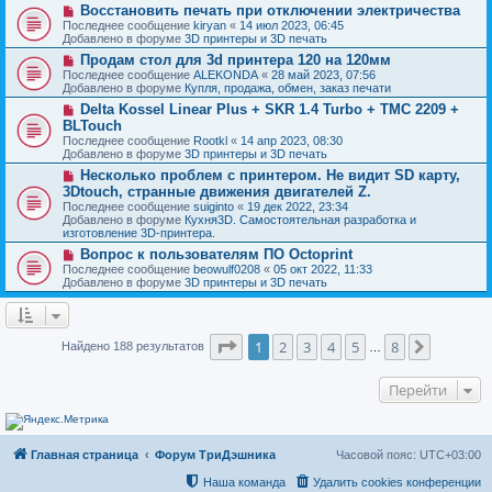
о
и
Н
Восстановить печать при отключении электричества
е
б
е
о
с
Последнее сообщение
kiryan
«
14 июл 2023, 06:45
щ
в
о
Добавлено в форуме
3D принтеры и 3D печать
е
о
о
н
Н
Продам стол для 3d принтера 120 на 120мм
е
б
и
о
с
Последнее сообщение
ALEKONDA
«
28 май 2023, 07:56
щ
е
в
о
Добавлено в форуме
Купля, продажа, обмен, заказ печати
е
о
о
н
Н
Delta Kossel Linear Plus + SKR 1.4 Turbo + TMC 2209 +
е
б
и
о
с
BLTouch
щ
е
в
о
е
Последнее сообщение
Rootkl
«
14 апр 2023, 08:30
о
о
н
Добавлено в форуме
3D принтеры и 3D печать
е
б
и
с
Н
Несколько проблем с принтером. Не видит SD карту,
щ
е
о
о
е
3Dtouch, странные движения двигателей Z.
о
в
н
Последнее сообщение
suiginto
«
19 дек 2022, 23:34
б
о
и
Добавлено в форуме
Кухня3D. Самостоятельная разработка и
щ
е
е
изготовление 3D-принтера.
е
с
н
о
Н
Вопрос к пользователям ПО Octoprint
и
о
о
Последнее сообщение
beowulf0208
«
05 окт 2022, 11:33
е
б
в
Добавлено в форуме
3D принтеры и 3D печать
щ
о
е
е
н
с
и
о
Страница
1
из
8
е
о
1
2
3
4
5
8
След.
Найдено 188 результатов
…
б
щ
е
Перейти
н
и
е
Главная страница
Форум ТриДэшника
Часовой пояс:
UTC+03:00
Наша команда
Удалить cookies конференции