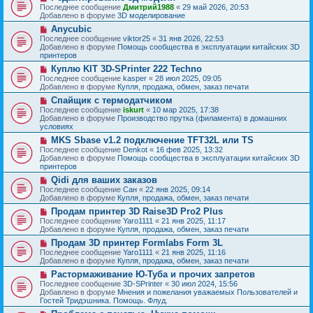
о
о
Последнее сообщение
Дмитрий1988
«
29 май 2026, 20:53
е
в
о
Добавлено в форуме
3D моделирование
н
о
б
и
Н
Anycubic
е
щ
е
о
с
Последнее сообщение
viktor25
«
31 янв 2026, 22:53
е
в
о
Добавлено в форуме
Помощь сообщества в эксплуатации китайских 3D
н
о
о
принтеров
и
е
б
е
Н
Куплю KIT 3D-SPrinter 222 Techno
с
щ
о
о
Последнее сообщение
kasper
«
28 июл 2025, 09:05
е
в
о
Добавлено в форуме
Купля, продажа, обмен, заказ печати
н
о
б
и
Н
Спайщик с термодатчиком
е
щ
е
о
с
Последнее сообщение
iskurt
«
10 мар 2025, 17:38
е
в
о
Добавлено в форуме
Производство прутка (филамента) в домашних
н
о
о
условиях
и
е
б
е
Н
MKS Sbase v1.2 подключение TFT32L или TS
с
щ
о
о
Последнее сообщение
Denkot
«
16 фев 2025, 13:32
е
в
о
Добавлено в форуме
Помощь сообщества в эксплуатации китайских 3D
н
о
б
принтеров
и
е
щ
е
Н
Qidi для ваших заказов
с
е
о
о
Последнее сообщение
Сан
«
22 янв 2025, 09:14
н
в
о
Добавлено в форуме
Купля, продажа, обмен, заказ печати
и
о
б
е
Н
Продам принтер 3D Raise3D Pro2 Plus
е
щ
о
с
Последнее сообщение
Yaro1111
«
21 янв 2025, 11:17
е
в
о
Добавлено в форуме
Купля, продажа, обмен, заказ печати
н
о
о
и
Н
Продам 3D принтер Formlabs Form 3L
е
б
е
о
с
Последнее сообщение
Yaro1111
«
21 янв 2025, 11:16
щ
в
о
Добавлено в форуме
Купля, продажа, обмен, заказ печати
е
о
о
н
Н
Растормаживание Ю-Туба и прочих запретов
е
б
и
о
с
Последнее сообщение
3D-SPrinter
«
30 июл 2024, 15:56
щ
е
в
о
Добавлено в форуме
Мнения и пожелания уважаемых Пользователей и
е
о
о
Гостей Тридэшника. Помощь. Флуд.
н
е
б
и
Н