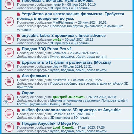
Проблема с печатью. Нужна помощь
с
щ
е
о
о
Последнее сообщение
hector9
«
08 июл 2024, 10:10
е
в
о
Добавлено в форуме
3D принтеры и 3D печать
н
о
б
и
Н
Устройство для изготовления филамента. Требуется
е
щ
е
о
с
помощь в доведении до ума.
е
в
о
н
Последнее сообщение
MadFisherman
«
28 июн 2024, 10:51
о
о
и
Добавлено в форуме
Производство прутка (филамента) в домашних
е
б
е
условиях
с
щ
о
Н
anycubic kobra 2 прошивка с linear advance
е
о
о
н
Последнее сообщение
om1s
«
30 май 2024, 18:12
б
в
и
Добавлено в форуме
3D принтеры и 3D печать
щ
о
е
Н
Продаю 3DQ Prism Pro v2
е
е
о
н
с
Последнее сообщение
konovser
«
23 май 2024, 00:17
в
и
о
Добавлено в форуме
Купля, продажа, обмен, заказ печати
о
е
о
Н
Доработать STL файл и распечатать (Москва)
е
б
о
с
Последнее сообщение
plotn
«
08 фев 2024, 13:21
щ
в
о
Добавлено в форуме
Купля, продажа, обмен, заказ печати
е
о
о
н
Н
Asa филамент
е
б
и
о
с
Последнее сообщение
rudikdmb11
«
04 фев 2024, 07:26
щ
е
в
о
Добавлено в форуме
Помощь сообщества в эксплуатации китайских 3D
е
о
о
принтеров
н
е
б
и
Н
Опрос
с
щ
е
о
о
Последнее сообщение
Дмитрий 3D-печать
«
26 ноя 2023, 02:08
е
в
о
Добавлено в форуме
Мнения и пожелания уважаемых Пользователей и
н
о
б
Гостей Тридэшника. Помощь. Флуд.
и
е
щ
е
Н
выбор фотополимерного 3D принтера от Anycubic
с
е
о
о
Последнее сообщение
Stas92
«
13 сен 2023, 04:02
н
в
о
Добавлено в форуме
3D принтеры и 3D печать
и
о
б
е
Н
Продам Anycubik i3 Mega Pro
е
щ
о
с
Последнее сообщение
Lord_CamelL
«
17 авг 2023, 17:26
е
в
о
Добавлено в форуме
Купля, продажа, обмен, заказ печати
н
о