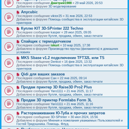
о
о
Последнее сообщение
Дмитрий1988
«
29 май 2026, 20:53
е
в
о
Добавлено в форуме
3D моделирование
н
о
б
и
Н
Anycubic
е
щ
е
о
с
Последнее сообщение
viktor25
«
31 янв 2026, 22:53
е
в
о
Добавлено в форуме
Помощь сообщества в эксплуатации китайских 3D
н
о
о
принтеров
и
е
б
е
Н
Куплю KIT 3D-SPrinter 222 Techno
с
щ
о
о
Последнее сообщение
kasper
«
28 июл 2025, 09:05
е
в
о
Добавлено в форуме
Купля, продажа, обмен, заказ печати
н
о
б
и
Н
Спайщик с термодатчиком
е
щ
е
о
с
Последнее сообщение
iskurt
«
10 мар 2025, 17:38
е
в
о
Добавлено в форуме
Производство прутка (филамента) в домашних
н
о
о
условиях
и
е
б
е
Н
MKS Sbase v1.2 подключение TFT32L или TS
с
щ
о
о
Последнее сообщение
Denkot
«
16 фев 2025, 13:32
е
в
о
Добавлено в форуме
Помощь сообщества в эксплуатации китайских 3D
н
о
б
принтеров
и
е
щ
е
Н
Qidi для ваших заказов
с
е
о
о
Последнее сообщение
Сан
«
22 янв 2025, 09:14
н
в
о
Добавлено в форуме
Купля, продажа, обмен, заказ печати
и
о
б
е
Н
Продам принтер 3D Raise3D Pro2 Plus
е
щ
о
с
Последнее сообщение
Yaro1111
«
21 янв 2025, 11:17
е
в
о
Добавлено в форуме
Купля, продажа, обмен, заказ печати
н
о
о
и
Н
Продам 3D принтер Formlabs Form 3L
е
б
е
о
с
Последнее сообщение
Yaro1111
«
21 янв 2025, 11:16
щ
в
о
Добавлено в форуме
Купля, продажа, обмен, заказ печати
е
о
о
н
Н
Растормаживание Ю-Туба и прочих запретов
е
б
и
о
с
Последнее сообщение
3D-SPrinter
«
30 июл 2024, 15:56
щ
е
в
о
Добавлено в форуме
Мнения и пожелания уважаемых Пользователей и
е
о
о
Гостей Тридэшника. Помощь. Флуд.
н
е
б
и
Н