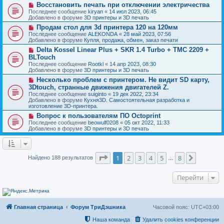
о
и
Н
Восстановить печать при отключении электричества
е
б
е
о
с
Последнее сообщение
kiryan
«
14 июл 2023, 06:45
щ
в
о
Добавлено в форуме
3D принтеры и 3D печать
е
о
о
н
Н
Продам стол для 3d принтера 120 на 120мм
е
б
и
о
с
Последнее сообщение
ALEKONDA
«
28 май 2023, 07:56
щ
е
в
о
Добавлено в форуме
Купля, продажа, обмен, заказ печати
е
о
о
н
Н
Delta Kossel Linear Plus + SKR 1.4 Turbo + TMC 2209 +
е
б
и
о
с
BLTouch
щ
е
в
о
е
Последнее сообщение
Rootkl
«
14 апр 2023, 08:30
о
о
н
Добавлено в форуме
3D принтеры и 3D печать
е
б
и
с
Н
Несколько проблем с принтером. Не видит SD карту,
щ
е
о
о
е
3Dtouch, странные движения двигателей Z.
о
в
н
Последнее сообщение
suiginto
«
19 дек 2022, 23:34
б
о
и
Добавлено в форуме
Кухня3D. Самостоятельная разработка и
щ
е
е
изготовление 3D-принтера.
е
с
н
о
Н
Вопрос к пользователям ПО Octoprint
и
о
о
Последнее сообщение
beowulf0208
«
05 окт 2022, 11:33
е
б
в
Добавлено в форуме
3D принтеры и 3D печать
щ
о
е
е
н
с
и
о
Страница
1
из
8
е
о
1
2
3
4
5
8
След.
Найдено 188 результатов
…
б
щ
е
Перейти
н
и
е
Главная страница
Форум ТриДэшника
Часовой пояс:
UTC+03:00
Наша команда
Удалить cookies конференции