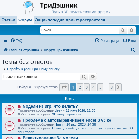
Статьи
Форум
Энциклопедия принтеростроителя
Поиск
Ра
FAQ
Регистрация
Вход
П
Главная страница
Форум ТриДэшника
о
Темы без ответов
и
Перейти к расширенному поиску
с
Поиск
Расширенный поиск
к
Страница
1
из
8
1
2
3
4
5
8
След.
Найдено 188 результатов
…
Темы
Н
модели из игр, что делать?
о
Последнее сообщение
Lirey
«
27 июл 2026, 21:55
в
Добавлено в форуме
3D моделирование
о
Н
Проблема с автовыравниваем ender 3 v3 ke
е
о
с
Последнее сообщение
Пппп
«
10 июл 2026, 14:38
в
о
Добавлено в форуме
Помощь сообщества в эксплуатации китайских 3D
о
о
принтеров
е
б
Н
Редактирование 3д модели
с
щ