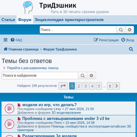
Статьи
Форум
Энциклопедия принтеростроителя
Поиск
Ра
FAQ
Регистрация
Вход
П
Главная страница
Форум ТриДэшника
о
Темы без ответов
и
Перейти к расширенному поиску
с
Поиск
Расширенный поиск
к
Страница
1
из
8
1
2
3
4
5
8
След.
Найдено 188 результатов
…
Темы
Н
модели из игр, что делать?
о
Последнее сообщение
Lirey
«
27 июл 2026, 21:55
в
Добавлено в форуме
3D моделирование
о
Н
Проблема с автовыравниваем ender 3 v3 ke
е
о
с
Последнее сообщение
Пппп
«
10 июл 2026, 14:38
в
о
Добавлено в форуме
Помощь сообщества в эксплуатации китайских 3D
о
о
принтеров
е
б
Н
Редактирование 3д модели
с
щ