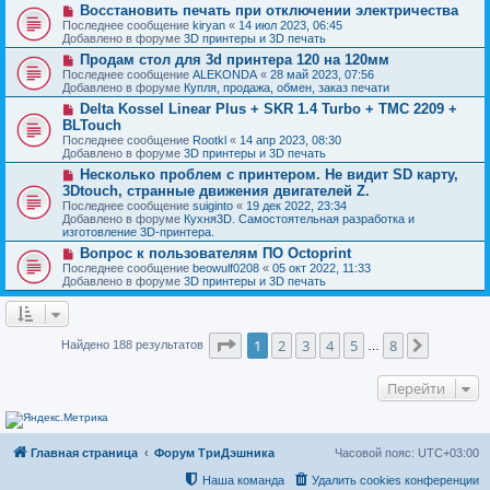
о
и
Н
Восстановить печать при отключении электричества
е
б
е
о
с
Последнее сообщение
kiryan
«
14 июл 2023, 06:45
щ
в
о
Добавлено в форуме
3D принтеры и 3D печать
е
о
о
н
Н
Продам стол для 3d принтера 120 на 120мм
е
б
и
о
с
Последнее сообщение
ALEKONDA
«
28 май 2023, 07:56
щ
е
в
о
Добавлено в форуме
Купля, продажа, обмен, заказ печати
е
о
о
н
Н
Delta Kossel Linear Plus + SKR 1.4 Turbo + TMC 2209 +
е
б
и
о
с
BLTouch
щ
е
в
о
е
Последнее сообщение
Rootkl
«
14 апр 2023, 08:30
о
о
н
Добавлено в форуме
3D принтеры и 3D печать
е
б
и
с
Н
Несколько проблем с принтером. Не видит SD карту,
щ
е
о
о
е
3Dtouch, странные движения двигателей Z.
о
в
н
Последнее сообщение
suiginto
«
19 дек 2022, 23:34
б
о
и
Добавлено в форуме
Кухня3D. Самостоятельная разработка и
щ
е
е
изготовление 3D-принтера.
е
с
н
о
Н
Вопрос к пользователям ПО Octoprint
и
о
о
Последнее сообщение
beowulf0208
«
05 окт 2022, 11:33
е
б
в
Добавлено в форуме
3D принтеры и 3D печать
щ
о
е
е
н
с
и
о
Страница
1
из
8
е
о
1
2
3
4
5
8
След.
Найдено 188 результатов
…
б
щ
е
Перейти
н
и
е
Главная страница
Форум ТриДэшника
Часовой пояс:
UTC+03:00
Наша команда
Удалить cookies конференции