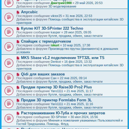
о
о
Последнее сообщение
Дмитрий1988
«
29 май 2026, 20:53
е
в
о
Добавлено в форуме
3D моделирование
н
о
б
и
Н
Anycubic
е
щ
е
о
с
Последнее сообщение
viktor25
«
31 янв 2026, 22:53
е
в
о
Добавлено в форуме
Помощь сообщества в эксплуатации китайских 3D
н
о
о
принтеров
и
е
б
е
Н
Куплю KIT 3D-SPrinter 222 Techno
с
щ
о
о
Последнее сообщение
kasper
«
28 июл 2025, 09:05
е
в
о
Добавлено в форуме
Купля, продажа, обмен, заказ печати
н
о
б
и
Н
Спайщик с термодатчиком
е
щ
е
о
с
Последнее сообщение
iskurt
«
10 мар 2025, 17:38
е
в
о
Добавлено в форуме
Производство прутка (филамента) в домашних
н
о
о
условиях
и
е
б
е
Н
MKS Sbase v1.2 подключение TFT32L или TS
с
щ
о
о
Последнее сообщение
Denkot
«
16 фев 2025, 13:32
е
в
о
Добавлено в форуме
Помощь сообщества в эксплуатации китайских 3D
н
о
б
принтеров
и
е
щ
е
Н
Qidi для ваших заказов
с
е
о
о
Последнее сообщение
Сан
«
22 янв 2025, 09:14
н
в
о
Добавлено в форуме
Купля, продажа, обмен, заказ печати
и
о
б
е
Н
Продам принтер 3D Raise3D Pro2 Plus
е
щ
о
с
Последнее сообщение
Yaro1111
«
21 янв 2025, 11:17
е
в
о
Добавлено в форуме
Купля, продажа, обмен, заказ печати
н
о
о
и
Н
Продам 3D принтер Formlabs Form 3L
е
б
е
о
с
Последнее сообщение
Yaro1111
«
21 янв 2025, 11:16
щ
в
о
Добавлено в форуме
Купля, продажа, обмен, заказ печати
е
о
о
н
Н
Растормаживание Ю-Туба и прочих запретов
е
б
и
о
с
Последнее сообщение
3D-SPrinter
«
30 июл 2024, 15:56
щ
е
в
о
Добавлено в форуме
Мнения и пожелания уважаемых Пользователей и
е
о
о
Гостей Тридэшника. Помощь. Флуд.
н
е
б
и
Н