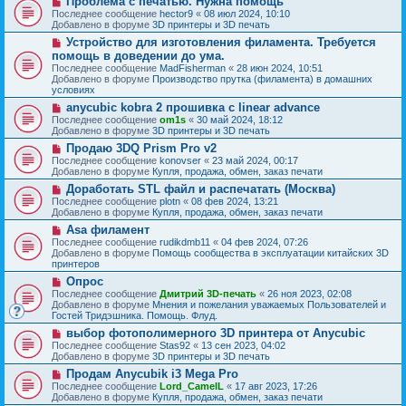
Проблема с печатью. Нужна помощь
с
щ
е
о
о
Последнее сообщение
hector9
«
08 июл 2024, 10:10
е
в
о
Добавлено в форуме
3D принтеры и 3D печать
н
о
б
и
Н
Устройство для изготовления филамента. Требуется
е
щ
е
о
с
помощь в доведении до ума.
е
в
о
н
Последнее сообщение
MadFisherman
«
28 июн 2024, 10:51
о
о
и
Добавлено в форуме
Производство прутка (филамента) в домашних
е
б
е
условиях
с
щ
о
Н
anycubic kobra 2 прошивка с linear advance
е
о
о
н
Последнее сообщение
om1s
«
30 май 2024, 18:12
б
в
и
Добавлено в форуме
3D принтеры и 3D печать
щ
о
е
Н
Продаю 3DQ Prism Pro v2
е
е
о
н
с
Последнее сообщение
konovser
«
23 май 2024, 00:17
в
и
о
Добавлено в форуме
Купля, продажа, обмен, заказ печати
о
е
о
Н
Доработать STL файл и распечатать (Москва)
е
б
о
с
Последнее сообщение
plotn
«
08 фев 2024, 13:21
щ
в
о
Добавлено в форуме
Купля, продажа, обмен, заказ печати
е
о
о
н
Н
Asa филамент
е
б
и
о
с
Последнее сообщение
rudikdmb11
«
04 фев 2024, 07:26
щ
е
в
о
Добавлено в форуме
Помощь сообщества в эксплуатации китайских 3D
е
о
о
принтеров
н
е
б
и
Н
Опрос
с
щ
е
о
о
Последнее сообщение
Дмитрий 3D-печать
«
26 ноя 2023, 02:08
е
в
о
Добавлено в форуме
Мнения и пожелания уважаемых Пользователей и
н
о
б
Гостей Тридэшника. Помощь. Флуд.
и
е
щ
е
Н
выбор фотополимерного 3D принтера от Anycubic
с
е
о
о
Последнее сообщение
Stas92
«
13 сен 2023, 04:02
н
в
о
Добавлено в форуме
3D принтеры и 3D печать
и
о
б
е
Н
Продам Anycubik i3 Mega Pro
е
щ
о
с
Последнее сообщение
Lord_CamelL
«
17 авг 2023, 17:26
е
в
о
Добавлено в форуме
Купля, продажа, обмен, заказ печати
н
о