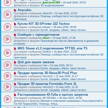
о
о
Последнее сообщение
Дмитрий1988
«
29 май 2026, 20:53
е
в
о
Добавлено в форуме
3D моделирование
н
о
б
и
Н
Anycubic
е
щ
е
о
с
Последнее сообщение
viktor25
«
31 янв 2026, 22:53
е
в
о
Добавлено в форуме
Помощь сообщества в эксплуатации китайских 3D
н
о
о
принтеров
и
е
б
е
Н
Куплю KIT 3D-SPrinter 222 Techno
с
щ
о
о
Последнее сообщение
kasper
«
28 июл 2025, 09:05
е
в
о
Добавлено в форуме
Купля, продажа, обмен, заказ печати
н
о
б
и
Н
Спайщик с термодатчиком
е
щ
е
о
с
Последнее сообщение
iskurt
«
10 мар 2025, 17:38
е
в
о
Добавлено в форуме
Производство прутка (филамента) в домашних
н
о
о
условиях
и
е
б
е
Н
MKS Sbase v1.2 подключение TFT32L или TS
с
щ
о
о
Последнее сообщение
Denkot
«
16 фев 2025, 13:32
е
в
о
Добавлено в форуме
Помощь сообщества в эксплуатации китайских 3D
н
о
б
принтеров
и
е
щ
е
Н
Qidi для ваших заказов
с
е
о
о
Последнее сообщение
Сан
«
22 янв 2025, 09:14
н
в
о
Добавлено в форуме
Купля, продажа, обмен, заказ печати
и
о
б
е
Н
Продам принтер 3D Raise3D Pro2 Plus
е
щ
о
с
Последнее сообщение
Yaro1111
«
21 янв 2025, 11:17
е
в
о
Добавлено в форуме
Купля, продажа, обмен, заказ печати
н
о
о
и
Н
Продам 3D принтер Formlabs Form 3L
е
б
е
о
с
Последнее сообщение
Yaro1111
«
21 янв 2025, 11:16
щ
в
о
Добавлено в форуме
Купля, продажа, обмен, заказ печати
е
о
о
н
Н
Растормаживание Ю-Туба и прочих запретов
е
б
и
о
с
Последнее сообщение
3D-SPrinter
«
30 июл 2024, 15:56
щ
е
в
о
Добавлено в форуме
Мнения и пожелания уважаемых Пользователей и
е
о
о
Гостей Тридэшника. Помощь. Флуд.
н
е
б
и
Н