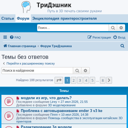
Статьи
Форум
Энциклопедия принтеростроителя
Поиск
Ра
FAQ
Регистрация
Вход
П
Главная страница
Форум ТриДэшника
о
Темы без ответов
и
Перейти к расширенному поиску
с
Поиск
Расширенный поиск
к
Страница
1
из
8
1
2
3
4
5
8
След.
Найдено 188 результатов
…
Темы
Н
модели из игр, что делать?
о
Последнее сообщение
Lirey
«
27 июл 2026, 21:55
в
Добавлено в форуме
3D моделирование
о
Н
Проблема с автовыравниваем ender 3 v3 ke
е
о
с
Последнее сообщение
Пппп
«
10 июл 2026, 14:38
в
о
Добавлено в форуме
Помощь сообщества в эксплуатации китайских 3D
о
о
принтеров
е
б
Н
Редактирование 3д модели
с
щ