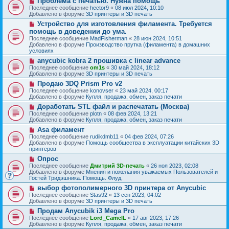
Проблема с печатью. Нужна помощь
с
щ
е
о
о
Последнее сообщение
hector9
«
08 июл 2024, 10:10
е
в
о
Добавлено в форуме
3D принтеры и 3D печать
н
о
б
и
Н
Устройство для изготовления филамента. Требуется
е
щ
е
о
с
помощь в доведении до ума.
е
в
о
н
Последнее сообщение
MadFisherman
«
28 июн 2024, 10:51
о
о
и
Добавлено в форуме
Производство прутка (филамента) в домашних
е
б
е
условиях
с
щ
о
Н
anycubic kobra 2 прошивка с linear advance
е
о
о
н
Последнее сообщение
om1s
«
30 май 2024, 18:12
б
в
и
Добавлено в форуме
3D принтеры и 3D печать
щ
о
е
Н
Продаю 3DQ Prism Pro v2
е
е
о
н
с
Последнее сообщение
konovser
«
23 май 2024, 00:17
в
и
о
Добавлено в форуме
Купля, продажа, обмен, заказ печати
о
е
о
Н
Доработать STL файл и распечатать (Москва)
е
б
о
с
Последнее сообщение
plotn
«
08 фев 2024, 13:21
щ
в
о
Добавлено в форуме
Купля, продажа, обмен, заказ печати
е
о
о
н
Н
Asa филамент
е
б
и
о
с
Последнее сообщение
rudikdmb11
«
04 фев 2024, 07:26
щ
е
в
о
Добавлено в форуме
Помощь сообщества в эксплуатации китайских 3D
е
о
о
принтеров
н
е
б
и
Н
Опрос
с
щ
е
о
о
Последнее сообщение
Дмитрий 3D-печать
«
26 ноя 2023, 02:08
е
в
о
Добавлено в форуме
Мнения и пожелания уважаемых Пользователей и
н
о
б
Гостей Тридэшника. Помощь. Флуд.
и
е
щ
е
Н
выбор фотополимерного 3D принтера от Anycubic
с
е
о
о
Последнее сообщение
Stas92
«
13 сен 2023, 04:02
н
в
о
Добавлено в форуме
3D принтеры и 3D печать
и
о
б
е
Н
Продам Anycubik i3 Mega Pro
е
щ
о
с
Последнее сообщение
Lord_CamelL
«
17 авг 2023, 17:26
е
в
о
Добавлено в форуме
Купля, продажа, обмен, заказ печати
н
о