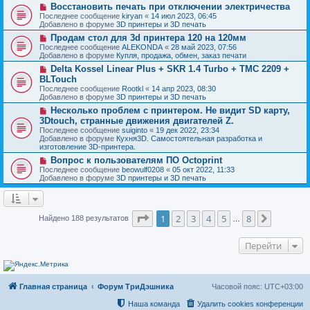
о
и
Н
Восстановить печать при отключении электричества
е
б
е
о
с
Последнее сообщение
kiryan
«
14 июл 2023, 06:45
щ
в
о
Добавлено в форуме
3D принтеры и 3D печать
е
о
о
н
Н
Продам стол для 3d принтера 120 на 120мм
е
б
и
о
с
Последнее сообщение
ALEKONDA
«
28 май 2023, 07:56
щ
е
в
о
Добавлено в форуме
Купля, продажа, обмен, заказ печати
е
о
о
н
Н
Delta Kossel Linear Plus + SKR 1.4 Turbo + TMC 2209 +
е
б
и
о
с
BLTouch
щ
е
в
о
е
Последнее сообщение
Rootkl
«
14 апр 2023, 08:30
о
о
н
Добавлено в форуме
3D принтеры и 3D печать
е
б
и
с
Н
Несколько проблем с принтером. Не видит SD карту,
щ
е
о
о
е
3Dtouch, странные движения двигателей Z.
о
в
н
Последнее сообщение
suiginto
«
19 дек 2022, 23:34
б
о
и
Добавлено в форуме
Кухня3D. Самостоятельная разработка и
щ
е
е
изготовление 3D-принтера.
е
с
н
о
Н
Вопрос к пользователям ПО Octoprint
и
о
о
Последнее сообщение
beowulf0208
«
05 окт 2022, 11:33
е
б
в
Добавлено в форуме
3D принтеры и 3D печать
щ
о
е
е
н
с
и
о
Страница
1
из
8
е
о
1
2
3
4
5
8
След.
Найдено 188 результатов
…
б
щ
е
Перейти
н
и
е
Главная страница
Форум ТриДэшника
Часовой пояс:
UTC+03:00
Наша команда
Удалить cookies конференции