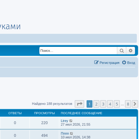
Поиск
Ра
Регистрация
Вход
Страница
1
из
8
1
2
3
4
5
8
Найдено 188 результатов
…
ОТВЕТЫ
ПРОСМОТРЫ
ПОСЛЕДНЕЕ СООБЩЕНИЕ
Lirey
0
220
27 июл 2026, 21:55
Пппп
0
494
10 июл 2026, 14:38