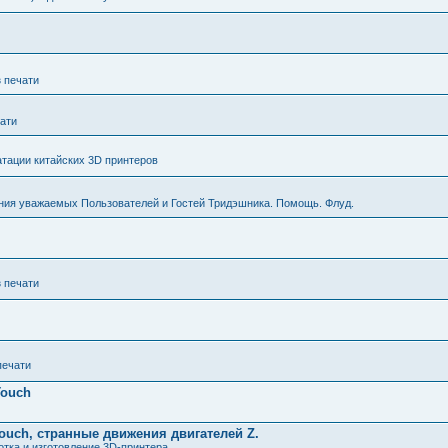
з печати
чати
тации китайских 3D принтеров
ния уважаемых Пользователей и Гостей Тридэшника. Помощь. Флуд.
з печати
печати
Touch
ouch, странные движения двигателей Z.
тка и изготовление 3D-принтера.