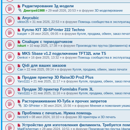
в
о
о
Н
Редактирование 3д модели
о
е
о
б
Дмитрий1988
» 29 май 2026, 20:53 » в форуме
3D моделирование
с
в
щ
о
о
е
Н
Anycubic
о
е
н
о
б
viktor25
» 31 янв 2026, 22:53 » в форуме
Помощь сообщества в эксплуатаци
с
и
в
щ
о
е
о
е
Н
Куплю KIT 3D-SPrinter 222 Techno
о
е
н
о
б
kasper
» 28 июл 2025, 09:05 » в форуме
Купля, продажа, обмен, заказ печа
с
и
в
щ
о
е
о
е
Н
Спайщик с термодатчиком
о
е
н
о
б
iskurt
» 10 мар 2025, 17:38 » в форуме
Производство прутка (филамента) 
с
и
в
щ
о
е
о
е
Н
MKS Sbase v1.2 подключение TFT32L или TS
о
е
н
о
б
Denkot
» 16 фев 2025, 13:32 » в форуме
Помощь сообщества в эксплуатаци
с
и
в
щ
о
е
о
е
Н
Qidi для ваших заказов
о
е
н
о
б
Сан
» 22 янв 2025, 09:14 » в форуме
Купля, продажа, обмен, заказ печати
с
и
в
щ
о
е
о
е
Н
Продам принтер 3D Raise3D Pro2 Plus
о
е
н
о
б
Yaro1111
» 21 янв 2025, 11:17 » в форуме
Купля, продажа, обмен, заказ печ
с
и
в
щ
о
е
о
е
Н
Продам 3D принтер Formlabs Form 3L
о
е
н
о
б
Yaro1111
» 21 янв 2025, 11:16 » в форуме
Купля, продажа, обмен, заказ печ
с
и
в
щ
о
е
о
е
Н
Растормаживание Ю-Туба и прочих запретов
о
е
н
о
б
3D-SPrinter
» 30 июл 2024, 15:56 » в форуме
Мнения и пожелания уваж
с
и
в
щ
о
е
о
е
Н
Проблема с печатью. Нужна помощь
о
е
н
о
б
hector9
» 08 июл 2024, 10:10 » в форуме
3D принтеры и 3D печать
с
и
в
щ
о
е
о
е
Н
Устройство для изготовления филамента. Требуется по
о
е
н
о
б
MadFisherman
» 28 июн 2024, 10:51 » в форуме
Производство прутка (фил
с