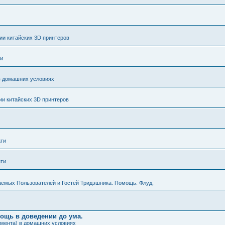
и китайских 3D принтеров
ти
в домашних условиях
и китайских 3D принтеров
ати
ати
аемых Пользователей и Гостей Тридэшника. Помощь. Флуд.
мощь в доведении до ума.
амента) в домашних условиях