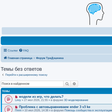
Ссылки
FAQ
Главная страница
Форум ТриДэшника
Темы без ответов
Перейти к расширенному поиску
Поиск
Расширенный поиск
ТЕМЫ
Н
модели из игр, что делать?
о
Lirey
» 27 июл 2026, 21:55 » в форуме
3D моделирование
в
о
Н
Проблема с автовыравниваем ender 3 v3 ke
е
о
Пппп
» 10 июл 2026, 14:38 » в форуме
Помощь сообщества в эксплуатации
с