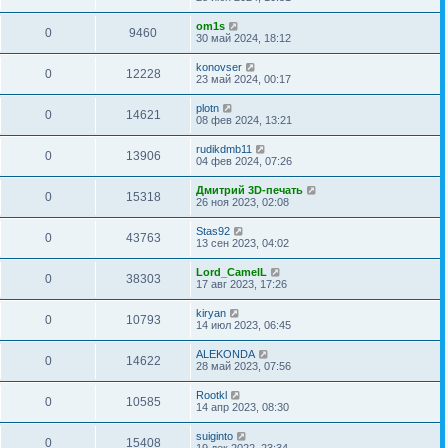
om1s
0
9460
30 май 2024, 18:12
konovser
0
12228
23 май 2024, 00:17
plotn
0
14621
08 фев 2024, 13:21
rudikdmb11
0
13906
04 фев 2024, 07:26
Дмитрий 3D-печать
0
15318
26 ноя 2023, 02:08
Stas92
0
43763
13 сен 2023, 04:02
Lord_CamelL
0
38303
17 авг 2023, 17:26
kiryan
0
10793
14 июл 2023, 06:45
ALEKONDA
0
14622
28 май 2023, 07:56
Rootkl
0
10585
14 апр 2023, 08:30
suiginto
0
15408
19 дек 2022, 23:34