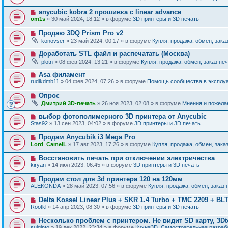
и
в
щ
о
е
о
е
Н
anycubic kobra 2 прошивка с linear advance
о
е
н
о
б
om1s
» 30 май 2024, 18:12 » в форуме
3D принтеры и 3D печать
с
и
в
щ
о
е
о
е
Н
Продаю 3DQ Prism Pro v2
о
е
н
о
б
konovser
» 23 май 2024, 00:17 » в форуме
Купля, продажа, обмен, зака
с
и
в
щ
о
е
о
е
Н
Доработать STL файл и распечатать (Москва)
о
е
н
о
б
plotn
» 08 фев 2024, 13:21 » в форуме
Купля, продажа, обмен, заказ пе
с
и
в
щ
о
е
о
е
Н
Asa филамент
о
е
н
о
б
rudikdmb11
» 04 фев 2024, 07:26 » в форуме
Помощь сообщества в эксплуа
с
и
в
щ
о
е
о
е
Н
Опрос
о
е
н
о
б
Дмитрий 3D-печать
» 26 ноя 2023, 02:08 » в форуме
Мнения и пожела
с
и
в
щ
о
е
о
е
Н
выбор фотополимерного 3D принтера от Anycubic
о
е
н
о
б
Stas92
» 13 сен 2023, 04:02 » в форуме
3D принтеры и 3D печать
с
и
в
щ
о
е
о
е
Н
Продам Anycubik i3 Mega Pro
о
е
н
о
б
Lord_CamelL
» 17 авг 2023, 17:26 » в форуме
Купля, продажа, обмен, зака
с
и
в
щ
о
е
о
е
Н
Восстановить печать при отключении электричества
о
е
н
о
б
kiryan
» 14 июл 2023, 06:45 » в форуме
3D принтеры и 3D печать
с
и
в
щ
о
е
о
е
Н
Продам стол для 3d принтера 120 на 120мм
о
е
н
о
б
ALEKONDA
» 28 май 2023, 07:56 » в форуме
Купля, продажа, обмен, заказ 
с
и
в
щ
о
е
о
е
Н
Delta Kossel Linear Plus + SKR 1.4 Turbo + TMC 2209 + BL
о
е
н
о
б
Rootkl
» 14 апр 2023, 08:30 » в форуме
3D принтеры и 3D печать
с
и
в
щ
о
е
о
е
Н
Несколько проблем с принтером. Не видит SD карту, 3Dt
о
е
н
о
б
suiginto
» 19 дек 2022, 23:34 » в форуме
Кухня3D. Самостоятельная разрабо