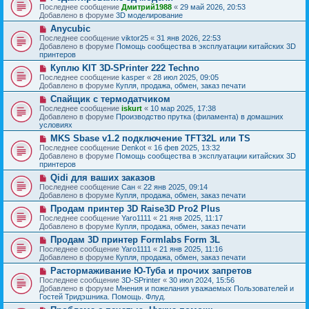
о
о
Последнее сообщение
Дмитрий1988
«
29 май 2026, 20:53
е
в
о
Добавлено в форуме
3D моделирование
н
о
б
и
Н
Anycubic
е
щ
е
о
с
Последнее сообщение
viktor25
«
31 янв 2026, 22:53
е
в
о
Добавлено в форуме
Помощь сообщества в эксплуатации китайских 3D
н
о
о
принтеров
и
е
б
е
Н
Куплю KIT 3D-SPrinter 222 Techno
с
щ
о
о
Последнее сообщение
kasper
«
28 июл 2025, 09:05
е
в
о
Добавлено в форуме
Купля, продажа, обмен, заказ печати
н
о
б
и
Н
Спайщик с термодатчиком
е
щ
е
о
с
Последнее сообщение
iskurt
«
10 мар 2025, 17:38
е
в
о
Добавлено в форуме
Производство прутка (филамента) в домашних
н
о
о
условиях
и
е
б
е
Н
MKS Sbase v1.2 подключение TFT32L или TS
с
щ
о
о
Последнее сообщение
Denkot
«
16 фев 2025, 13:32
е
в
о
Добавлено в форуме
Помощь сообщества в эксплуатации китайских 3D
н
о
б
принтеров
и
е
щ
е
Н
Qidi для ваших заказов
с
е
о
о
Последнее сообщение
Сан
«
22 янв 2025, 09:14
н
в
о
Добавлено в форуме
Купля, продажа, обмен, заказ печати
и
о
б
е
Н
Продам принтер 3D Raise3D Pro2 Plus
е
щ
о
с
Последнее сообщение
Yaro1111
«
21 янв 2025, 11:17
е
в
о
Добавлено в форуме
Купля, продажа, обмен, заказ печати
н
о
о
и
Н
Продам 3D принтер Formlabs Form 3L
е
б
е
о
с
Последнее сообщение
Yaro1111
«
21 янв 2025, 11:16
щ
в
о
Добавлено в форуме
Купля, продажа, обмен, заказ печати
е
о
о
н
Н
Растормаживание Ю-Туба и прочих запретов
е
б
и
о
с
Последнее сообщение
3D-SPrinter
«
30 июл 2024, 15:56
щ
е
в
о
Добавлено в форуме
Мнения и пожелания уважаемых Пользователей и
е
о
о
Гостей Тридэшника. Помощь. Флуд.
н
е
б
и
Н