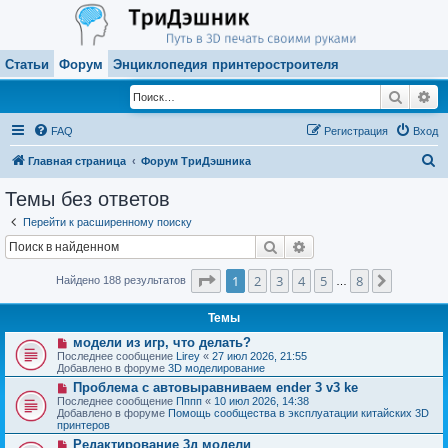
Статьи
Форум
Энциклопедия принтеростроителя
Поиск
Ра
FAQ
Регистрация
Вход
П
Главная страница
Форум ТриДэшника
о
Темы без ответов
и
Перейти к расширенному поиску
с
Поиск
Расширенный поиск
к
Страница
1
из
8
1
2
3
4
5
8
След.
Найдено 188 результатов
…
Темы
Н
модели из игр, что делать?
о
Последнее сообщение
Lirey
«
27 июл 2026, 21:55
в
Добавлено в форуме
3D моделирование
о
Н
Проблема с автовыравниваем ender 3 v3 ke
е
о
с
Последнее сообщение
Пппп
«
10 июл 2026, 14:38
в
о
Добавлено в форуме
Помощь сообщества в эксплуатации китайских 3D
о
о
принтеров
е
б
Н
Редактирование 3д модели
с
щ