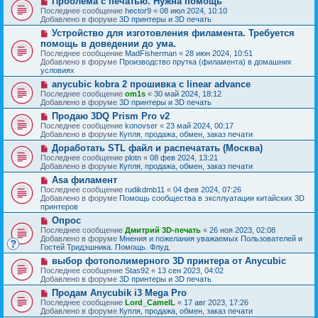
Проблема с печатью. Нужна помощь
с
щ
е
о
о
Последнее сообщение
hector9
«
08 июл 2024, 10:10
е
в
о
Добавлено в форуме
3D принтеры и 3D печать
н
о
б
и
Н
Устройство для изготовления филамента. Требуется
е
щ
е
о
с
помощь в доведении до ума.
е
в
о
н
Последнее сообщение
MadFisherman
«
28 июн 2024, 10:51
о
о
и
Добавлено в форуме
Производство прутка (филамента) в домашних
е
б
е
условиях
с
щ
о
Н
anycubic kobra 2 прошивка с linear advance
е
о
о
н
Последнее сообщение
om1s
«
30 май 2024, 18:12
б
в
и
Добавлено в форуме
3D принтеры и 3D печать
щ
о
е
Н
Продаю 3DQ Prism Pro v2
е
е
о
н
с
Последнее сообщение
konovser
«
23 май 2024, 00:17
в
и
о
Добавлено в форуме
Купля, продажа, обмен, заказ печати
о
е
о
Н
Доработать STL файл и распечатать (Москва)
е
б
о
с
Последнее сообщение
plotn
«
08 фев 2024, 13:21
щ
в
о
Добавлено в форуме
Купля, продажа, обмен, заказ печати
е
о
о
н
Н
Asa филамент
е
б
и
о
с
Последнее сообщение
rudikdmb11
«
04 фев 2024, 07:26
щ
е
в
о
Добавлено в форуме
Помощь сообщества в эксплуатации китайских 3D
е
о
о
принтеров
н
е
б
и
Н
Опрос
с
щ
е
о
о
Последнее сообщение
Дмитрий 3D-печать
«
26 ноя 2023, 02:08
е
в
о
Добавлено в форуме
Мнения и пожелания уважаемых Пользователей и
н
о
б
Гостей Тридэшника. Помощь. Флуд.
и
е
щ
е
Н
выбор фотополимерного 3D принтера от Anycubic
с
е
о
о
Последнее сообщение
Stas92
«
13 сен 2023, 04:02
н
в
о
Добавлено в форуме
3D принтеры и 3D печать
и
о
б
е
Н
Продам Anycubik i3 Mega Pro
е
щ
о
с
Последнее сообщение
Lord_CamelL
«
17 авг 2023, 17:26
е
в
о
Добавлено в форуме
Купля, продажа, обмен, заказ печати
н
о