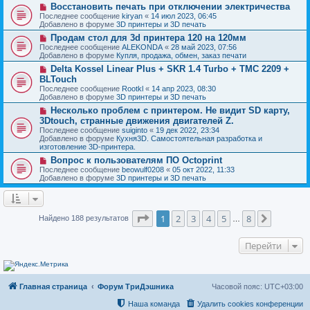
о
и
Н
Восстановить печать при отключении электричества
е
б
е
о
с
Последнее сообщение
kiryan
«
14 июл 2023, 06:45
щ
в
о
Добавлено в форуме
3D принтеры и 3D печать
е
о
о
н
Н
Продам стол для 3d принтера 120 на 120мм
е
б
и
о
с
Последнее сообщение
ALEKONDA
«
28 май 2023, 07:56
щ
е
в
о
Добавлено в форуме
Купля, продажа, обмен, заказ печати
е
о
о
н
Н
Delta Kossel Linear Plus + SKR 1.4 Turbo + TMC 2209 +
е
б
и
о
с
BLTouch
щ
е
в
о
е
Последнее сообщение
Rootkl
«
14 апр 2023, 08:30
о
о
н
Добавлено в форуме
3D принтеры и 3D печать
е
б
и
с
Н
Несколько проблем с принтером. Не видит SD карту,
щ
е
о
о
е
3Dtouch, странные движения двигателей Z.
о
в
н
Последнее сообщение
suiginto
«
19 дек 2022, 23:34
б
о
и
Добавлено в форуме
Кухня3D. Самостоятельная разработка и
щ
е
е
изготовление 3D-принтера.
е
с
н
о
Н
Вопрос к пользователям ПО Octoprint
и
о
о
Последнее сообщение
beowulf0208
«
05 окт 2022, 11:33
е
б
в
Добавлено в форуме
3D принтеры и 3D печать
щ
о
е
е
н
с
и
о
Страница
1
из
8
е
о
1
2
3
4
5
8
След.
Найдено 188 результатов
…
б
щ
е
Перейти
н
и
е
Главная страница
Форум ТриДэшника
Часовой пояс:
UTC+03:00
Наша команда
Удалить cookies конференции