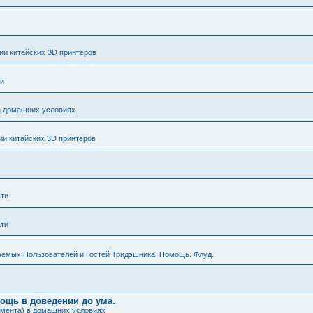
и китайских 3D принтеров
ти
в домашних условиях
и китайских 3D принтеров
ати
ати
аемых Пользователей и Гостей Тридэшника. Помощь. Флуд.
мощь в доведении до ума.
амента) в домашних условиях