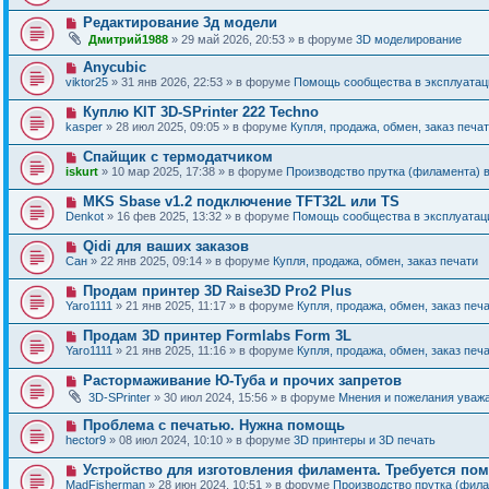
в
о
о
Н
Редактирование 3д модели
о
е
о
б
Дмитрий1988
» 29 май 2026, 20:53 » в форуме
3D моделирование
с
в
щ
о
о
е
Н
Anycubic
о
е
н
о
б
viktor25
» 31 янв 2026, 22:53 » в форуме
Помощь сообщества в эксплуатаци
с
и
в
щ
о
е
о
е
Н
Куплю KIT 3D-SPrinter 222 Techno
о
е
н
о
б
kasper
» 28 июл 2025, 09:05 » в форуме
Купля, продажа, обмен, заказ печа
с
и
в
щ
о
е
о
е
Н
Спайщик с термодатчиком
о
е
н
о
б
iskurt
» 10 мар 2025, 17:38 » в форуме
Производство прутка (филамента) 
с
и
в
щ
о
е
о
е
Н
MKS Sbase v1.2 подключение TFT32L или TS
о
е
н
о
б
Denkot
» 16 фев 2025, 13:32 » в форуме
Помощь сообщества в эксплуатаци
с
и
в
щ
о
е
о
е
Н
Qidi для ваших заказов
о
е
н
о
б
Сан
» 22 янв 2025, 09:14 » в форуме
Купля, продажа, обмен, заказ печати
с
и
в
щ
о
е
о
е
Н
Продам принтер 3D Raise3D Pro2 Plus
о
е
н
о
б
Yaro1111
» 21 янв 2025, 11:17 » в форуме
Купля, продажа, обмен, заказ печ
с
и
в
щ
о
е
о
е
Н
Продам 3D принтер Formlabs Form 3L
о
е
н
о
б
Yaro1111
» 21 янв 2025, 11:16 » в форуме
Купля, продажа, обмен, заказ печ
с
и
в
щ
о
е
о
е
Н
Растормаживание Ю-Туба и прочих запретов
о
е
н
о
б
3D-SPrinter
» 30 июл 2024, 15:56 » в форуме
Мнения и пожелания уваж
с
и
в
щ
о
е
о
е
Н
Проблема с печатью. Нужна помощь
о
е
н
о
б
hector9
» 08 июл 2024, 10:10 » в форуме
3D принтеры и 3D печать
с
и
в
щ
о
е
о
е
Н
Устройство для изготовления филамента. Требуется по
о
е
н
о
б
MadFisherman
» 28 июн 2024, 10:51 » в форуме
Производство прутка (фил
с