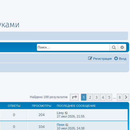
Поиск
Ра
Регистрация
Вход
Страница
1
из
8
1
2
3
4
5
8
Найдено 188 результатов
…
ОТВЕТЫ
ПРОСМОТРЫ
ПОСЛЕДНЕЕ СООБЩЕНИЕ
Lirey
0
204
27 июл 2026, 21:55
Пппп
0
334
10 июл 2026, 14:38