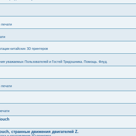
з печати
чати
тации китайских 3D принтеров
ния уважаемых Пользователей и Гостей Тридэшника. Помощь. Флуд.
з печати
печати
Touch
ouch, странные движения двигателей Z.
тка и изготовление 3D-принтера.