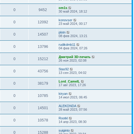
om1s
0
9452
30 май 2024, 18:12
konovser
0
12092
23 май 2024, 00:17
plotn
0
14507
08 фев 2024, 13:21
rudikdmb11
0
13796
04 фев 2024, 07:26
Дмитрий 3D-печать
0
15212
26 ноя 2023, 02:08
Stas92
0
43756
13 сен 2023, 04:02
Lord_CamelL
0
38179
17 авг 2023, 17:26
kiryan
0
10785
14 июл 2023, 06:45
ALEKONDA
0
14501
28 май 2023, 07:56
Rootkl
0
10578
14 апр 2023, 08:30
suiginto
0
15288
19 дек 2022, 23:34