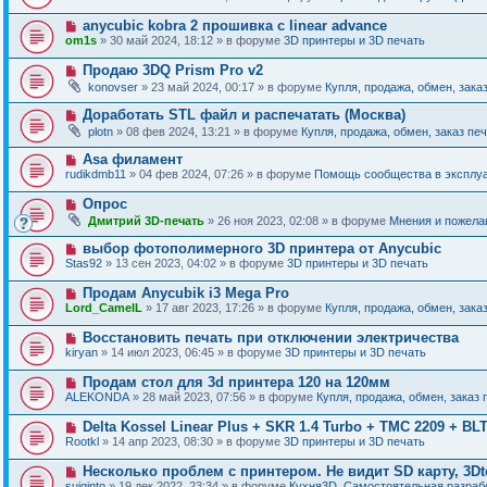
и
в
щ
о
е
о
е
Н
anycubic kobra 2 прошивка с linear advance
о
е
н
о
б
om1s
» 30 май 2024, 18:12 » в форуме
3D принтеры и 3D печать
с
и
в
щ
о
е
о
е
Н
Продаю 3DQ Prism Pro v2
о
е
н
о
б
konovser
» 23 май 2024, 00:17 » в форуме
Купля, продажа, обмен, зака
с
и
в
щ
о
е
о
е
Н
Доработать STL файл и распечатать (Москва)
о
е
н
о
б
plotn
» 08 фев 2024, 13:21 » в форуме
Купля, продажа, обмен, заказ пе
с
и
в
щ
о
е
о
е
Н
Asa филамент
о
е
н
о
б
rudikdmb11
» 04 фев 2024, 07:26 » в форуме
Помощь сообщества в эксплуа
с
и
в
щ
о
е
о
е
Н
Опрос
о
е
н
о
б
Дмитрий 3D-печать
» 26 ноя 2023, 02:08 » в форуме
Мнения и пожела
с
и
в
щ
о
е
о
е
Н
выбор фотополимерного 3D принтера от Anycubic
о
е
н
о
б
Stas92
» 13 сен 2023, 04:02 » в форуме
3D принтеры и 3D печать
с
и
в
щ
о
е
о
е
Н
Продам Anycubik i3 Mega Pro
о
е
н
о
б
Lord_CamelL
» 17 авг 2023, 17:26 » в форуме
Купля, продажа, обмен, зака
с
и
в
щ
о
е
о
е
Н
Восстановить печать при отключении электричества
о
е
н
о
б
kiryan
» 14 июл 2023, 06:45 » в форуме
3D принтеры и 3D печать
с
и
в
щ
о
е
о
е
Н
Продам стол для 3d принтера 120 на 120мм
о
е
н
о
б
ALEKONDA
» 28 май 2023, 07:56 » в форуме
Купля, продажа, обмен, заказ 
с
и
в
щ
о
е
о
е
Н
Delta Kossel Linear Plus + SKR 1.4 Turbo + TMC 2209 + BL
о
е
н
о
б
Rootkl
» 14 апр 2023, 08:30 » в форуме
3D принтеры и 3D печать
с
и
в
щ
о
е
о
е
Н
Несколько проблем с принтером. Не видит SD карту, 3Dt
о
е
н
о
б
suiginto
» 19 дек 2022, 23:34 » в форуме
Кухня3D. Самостоятельная разрабо