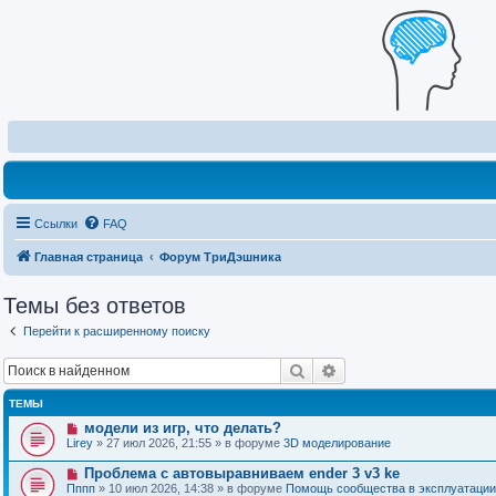
Ссылки
FAQ
Главная страница
Форум ТриДэшника
Темы без ответов
Перейти к расширенному поиску
Поиск
Расширенный поиск
ТЕМЫ
Н
модели из игр, что делать?
о
Lirey
» 27 июл 2026, 21:55 » в форуме
3D моделирование
в
о
Н
Проблема с автовыравниваем ender 3 v3 ke
е
о
Пппп
» 10 июл 2026, 14:38 » в форуме
Помощь сообщества в эксплуатации
с