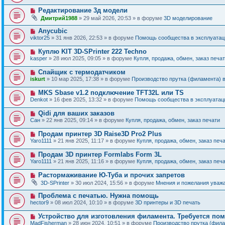
в
о
о
Н
Редактирование 3д модели
о
е
о
б
Дмитрий1988
» 29 май 2026, 20:53 » в форуме
3D моделирование
с
в
щ
о
о
е
Н
Anycubic
о
е
н
о
б
viktor25
» 31 янв 2026, 22:53 » в форуме
Помощь сообщества в эксплуатаци
с
и
в
щ
о
е
о
е
Н
Куплю KIT 3D-SPrinter 222 Techno
о
е
н
о
б
kasper
» 28 июл 2025, 09:05 » в форуме
Купля, продажа, обмен, заказ печа
с
и
в
щ
о
е
о
е
Н
Спайщик с термодатчиком
о
е
н
о
б
iskurt
» 10 мар 2025, 17:38 » в форуме
Производство прутка (филамента) 
с
и
в
щ
о
е
о
е
Н
MKS Sbase v1.2 подключение TFT32L или TS
о
е
н
о
б
Denkot
» 16 фев 2025, 13:32 » в форуме
Помощь сообщества в эксплуатаци
с
и
в
щ
о
е
о
е
Н
Qidi для ваших заказов
о
е
н
о
б
Сан
» 22 янв 2025, 09:14 » в форуме
Купля, продажа, обмен, заказ печати
с
и
в
щ
о
е
о
е
Н
Продам принтер 3D Raise3D Pro2 Plus
о
е
н
о
б
Yaro1111
» 21 янв 2025, 11:17 » в форуме
Купля, продажа, обмен, заказ печ
с
и
в
щ
о
е
о
е
Н
Продам 3D принтер Formlabs Form 3L
о
е
н
о
б
Yaro1111
» 21 янв 2025, 11:16 » в форуме
Купля, продажа, обмен, заказ печ
с
и
в
щ
о
е
о
е
Н
Растормаживание Ю-Туба и прочих запретов
о
е
н
о
б
3D-SPrinter
» 30 июл 2024, 15:56 » в форуме
Мнения и пожелания уваж
с
и
в
щ
о
е
о
е
Н
Проблема с печатью. Нужна помощь
о
е
н
о
б
hector9
» 08 июл 2024, 10:10 » в форуме
3D принтеры и 3D печать
с
и
в
щ
о
е
о
е
Н
Устройство для изготовления филамента. Требуется по
о
е
н
о
б
MadFisherman
» 28 июн 2024, 10:51 » в форуме
Производство прутка (фил
с