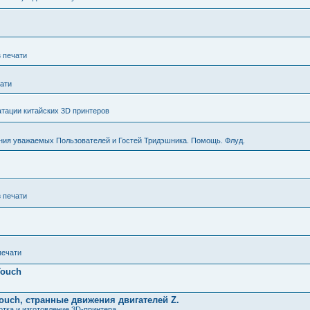
з печати
чати
тации китайских 3D принтеров
ния уважаемых Пользователей и Гостей Тридэшника. Помощь. Флуд.
з печати
печати
Touch
ouch, странные движения двигателей Z.
тка и изготовление 3D-принтера.