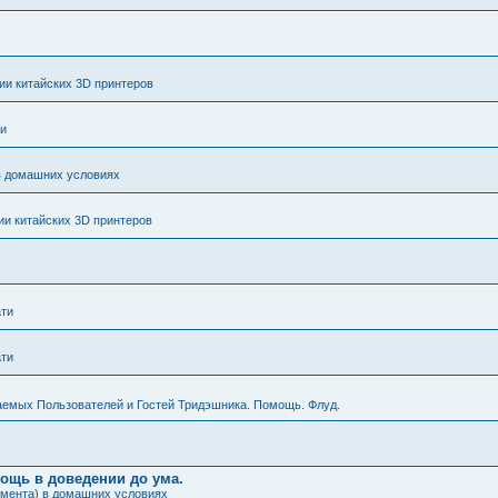
и китайских 3D принтеров
ти
в домашних условиях
и китайских 3D принтеров
ати
ати
аемых Пользователей и Гостей Тридэшника. Помощь. Флуд.
мощь в доведении до ума.
амента) в домашних условиях