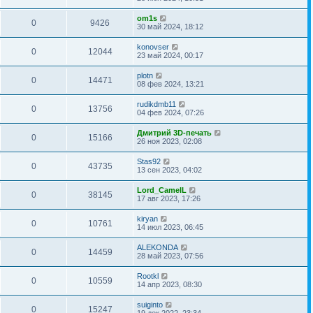
om1s
0
9426
30 май 2024, 18:12
konovser
0
12044
23 май 2024, 00:17
plotn
0
14471
08 фев 2024, 13:21
rudikdmb11
0
13756
04 фев 2024, 07:26
Дмитрий 3D-печать
0
15166
26 ноя 2023, 02:08
Stas92
0
43735
13 сен 2023, 04:02
Lord_CamelL
0
38145
17 авг 2023, 17:26
kiryan
0
10761
14 июл 2023, 06:45
ALEKONDA
0
14459
28 май 2023, 07:56
Rootkl
0
10559
14 апр 2023, 08:30
suiginto
0
15247
19 дек 2022, 23:34