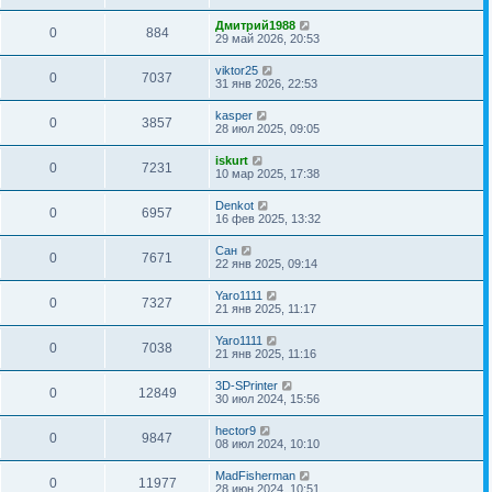
Дмитрий1988
0
884
29 май 2026, 20:53
viktor25
0
7037
31 янв 2026, 22:53
kasper
0
3857
28 июл 2025, 09:05
iskurt
0
7231
10 мар 2025, 17:38
Denkot
0
6957
16 фев 2025, 13:32
Сан
0
7671
22 янв 2025, 09:14
Yaro1111
0
7327
21 янв 2025, 11:17
Yaro1111
0
7038
21 янв 2025, 11:16
3D-SPrinter
0
12849
30 июл 2024, 15:56
hector9
0
9847
08 июл 2024, 10:10
MadFisherman
0
11977
28 июн 2024, 10:51