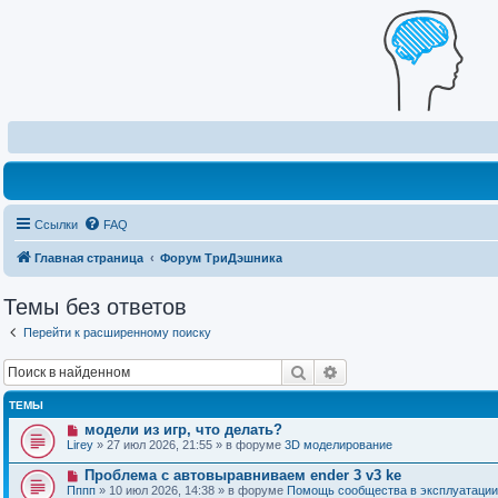
Ссылки
FAQ
Главная страница
Форум ТриДэшника
Темы без ответов
Перейти к расширенному поиску
Поиск
Расширенный поиск
ТЕМЫ
Н
модели из игр, что делать?
о
Lirey
» 27 июл 2026, 21:55 » в форуме
3D моделирование
в
о
Н
Проблема с автовыравниваем ender 3 v3 ke
е
о
Пппп
» 10 июл 2026, 14:38 » в форуме
Помощь сообщества в эксплуатации
с