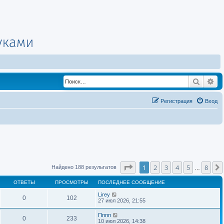
Поиск
Ра
Регистрация
Вход
Страница
1
из
8
1
2
3
4
5
8
Найдено 188 результатов
…
ОТВЕТЫ
ПРОСМОТРЫ
ПОСЛЕДНЕЕ СООБЩЕНИЕ
Lirey
0
102
27 июл 2026, 21:55
Пппп
0
233
10 июл 2026, 14:38