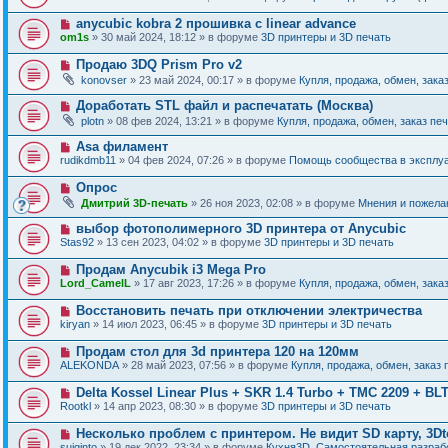
и
в
щ
о
е
о
е
Н
anycubic kobra 2 прошивка с linear advance
о
е
н
о
б
om1s
» 30 май 2024, 18:12 » в форуме
3D принтеры и 3D печать
с
и
в
щ
о
е
о
е
Н
Продаю 3DQ Prism Pro v2
о
е
н
о
б
konovser
» 23 май 2024, 00:17 » в форуме
Купля, продажа, обмен, зака
с
и
в
щ
о
е
о
е
Н
Доработать STL файл и распечатать (Москва)
о
е
н
о
б
plotn
» 08 фев 2024, 13:21 » в форуме
Купля, продажа, обмен, заказ пе
с
и
в
щ
о
е
о
е
Н
Asa филамент
о
е
н
о
б
rudikdmb11
» 04 фев 2024, 07:26 » в форуме
Помощь сообщества в эксплуа
с
и
в
щ
о
е
о
е
Н
Опрос
о
е
н
о
б
Дмитрий 3D-печать
» 26 ноя 2023, 02:08 » в форуме
Мнения и пожела
с
и
в
щ
о
е
о
е
Н
выбор фотополимерного 3D принтера от Anycubic
о
е
н
о
б
Stas92
» 13 сен 2023, 04:02 » в форуме
3D принтеры и 3D печать
с
и
в
щ
о
е
о
е
Н
Продам Anycubik i3 Mega Pro
о
е
н
о
б
Lord_CamelL
» 17 авг 2023, 17:26 » в форуме
Купля, продажа, обмен, зака
с
и
в
щ
о
е
о
е
Н
Восстановить печать при отключении электричества
о
е
н
о
б
kiryan
» 14 июл 2023, 06:45 » в форуме
3D принтеры и 3D печать
с
и
в
щ
о
е
о
е
Н
Продам стол для 3d принтера 120 на 120мм
о
е
н
о
б
ALEKONDA
» 28 май 2023, 07:56 » в форуме
Купля, продажа, обмен, заказ 
с
и
в
щ
о
е
о
е
Н
Delta Kossel Linear Plus + SKR 1.4 Turbo + TMC 2209 + BL
о
е
н
о
б
Rootkl
» 14 апр 2023, 08:30 » в форуме
3D принтеры и 3D печать
с
и
в
щ
о
е
о
е
Н
Несколько проблем с принтером. Не видит SD карту, 3Dt
о
е
н
о
б
suiginto
» 19 дек 2022, 23:34 » в форуме
Кухня3D. Самостоятельная разрабо