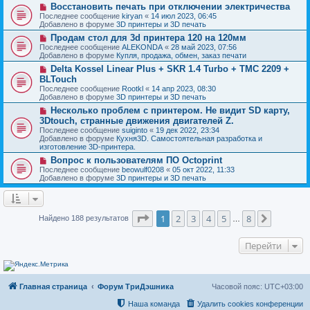
о
и
Н
Восстановить печать при отключении электричества
е
б
е
о
с
Последнее сообщение
kiryan
«
14 июл 2023, 06:45
щ
в
о
Добавлено в форуме
3D принтеры и 3D печать
е
о
о
н
Н
Продам стол для 3d принтера 120 на 120мм
е
б
и
о
с
Последнее сообщение
ALEKONDA
«
28 май 2023, 07:56
щ
е
в
о
Добавлено в форуме
Купля, продажа, обмен, заказ печати
е
о
о
н
Н
Delta Kossel Linear Plus + SKR 1.4 Turbo + TMC 2209 +
е
б
и
о
с
BLTouch
щ
е
в
о
е
Последнее сообщение
Rootkl
«
14 апр 2023, 08:30
о
о
н
Добавлено в форуме
3D принтеры и 3D печать
е
б
и
с
Н
Несколько проблем с принтером. Не видит SD карту,
щ
е
о
о
е
3Dtouch, странные движения двигателей Z.
о
в
н
Последнее сообщение
suiginto
«
19 дек 2022, 23:34
б
о
и
Добавлено в форуме
Кухня3D. Самостоятельная разработка и
щ
е
е
изготовление 3D-принтера.
е
с
н
о
Н
Вопрос к пользователям ПО Octoprint
и
о
о
Последнее сообщение
beowulf0208
«
05 окт 2022, 11:33
е
б
в
Добавлено в форуме
3D принтеры и 3D печать
щ
о
е
е
н
с
и
о
Страница
1
из
8
е
о
1
2
3
4
5
8
След.
Найдено 188 результатов
…
б
щ
е
Перейти
н
и
е
Главная страница
Форум ТриДэшника
Часовой пояс:
UTC+03:00
Наша команда
Удалить cookies конференции