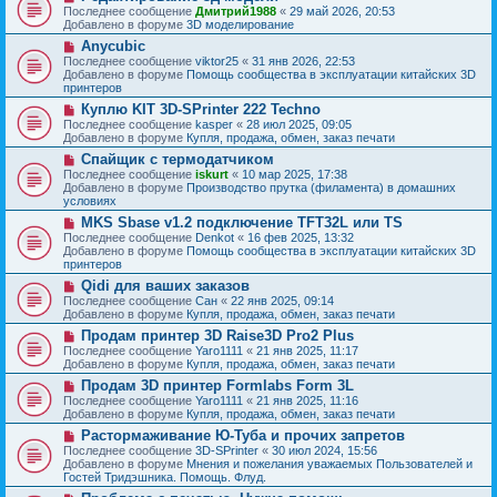
о
о
Последнее сообщение
Дмитрий1988
«
29 май 2026, 20:53
е
в
о
Добавлено в форуме
3D моделирование
н
о
б
и
Н
Anycubic
е
щ
е
о
с
Последнее сообщение
viktor25
«
31 янв 2026, 22:53
е
в
о
Добавлено в форуме
Помощь сообщества в эксплуатации китайских 3D
н
о
о
принтеров
и
е
б
е
Н
Куплю KIT 3D-SPrinter 222 Techno
с
щ
о
о
Последнее сообщение
kasper
«
28 июл 2025, 09:05
е
в
о
Добавлено в форуме
Купля, продажа, обмен, заказ печати
н
о
б
и
Н
Спайщик с термодатчиком
е
щ
е
о
с
Последнее сообщение
iskurt
«
10 мар 2025, 17:38
е
в
о
Добавлено в форуме
Производство прутка (филамента) в домашних
н
о
о
условиях
и
е
б
е
Н
MKS Sbase v1.2 подключение TFT32L или TS
с
щ
о
о
Последнее сообщение
Denkot
«
16 фев 2025, 13:32
е
в
о
Добавлено в форуме
Помощь сообщества в эксплуатации китайских 3D
н
о
б
принтеров
и
е
щ
е
Н
Qidi для ваших заказов
с
е
о
о
Последнее сообщение
Сан
«
22 янв 2025, 09:14
н
в
о
Добавлено в форуме
Купля, продажа, обмен, заказ печати
и
о
б
е
Н
Продам принтер 3D Raise3D Pro2 Plus
е
щ
о
с
Последнее сообщение
Yaro1111
«
21 янв 2025, 11:17
е
в
о
Добавлено в форуме
Купля, продажа, обмен, заказ печати
н
о
о
и
Н
Продам 3D принтер Formlabs Form 3L
е
б
е
о
с
Последнее сообщение
Yaro1111
«
21 янв 2025, 11:16
щ
в
о
Добавлено в форуме
Купля, продажа, обмен, заказ печати
е
о
о
н
Н
Растормаживание Ю-Туба и прочих запретов
е
б
и
о
с
Последнее сообщение
3D-SPrinter
«
30 июл 2024, 15:56
щ
е
в
о
Добавлено в форуме
Мнения и пожелания уважаемых Пользователей и
е
о
о
Гостей Тридэшника. Помощь. Флуд.
н
е
б
и
Н