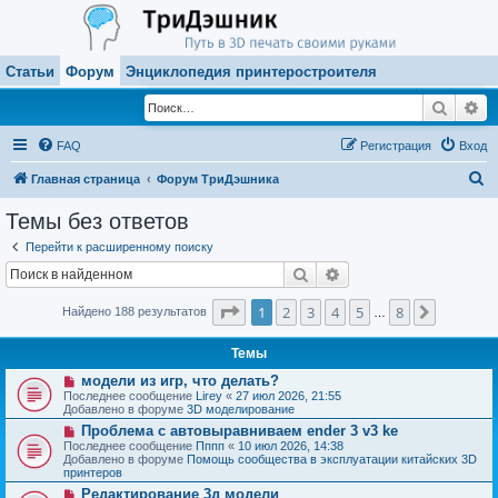
Статьи
Форум
Энциклопедия принтеростроителя
Поиск
Ра
FAQ
Регистрация
Вход
П
Главная страница
Форум ТриДэшника
о
Темы без ответов
и
Перейти к расширенному поиску
с
Поиск
Расширенный поиск
к
Страница
1
из
8
1
2
3
4
5
8
След.
Найдено 188 результатов
…
Темы
Н
модели из игр, что делать?
о
Последнее сообщение
Lirey
«
27 июл 2026, 21:55
в
Добавлено в форуме
3D моделирование
о
Н
Проблема с автовыравниваем ender 3 v3 ke
е
о
с
Последнее сообщение
Пппп
«
10 июл 2026, 14:38
в
о
Добавлено в форуме
Помощь сообщества в эксплуатации китайских 3D
о
о
принтеров
е
б
Н
Редактирование 3д модели
с
щ