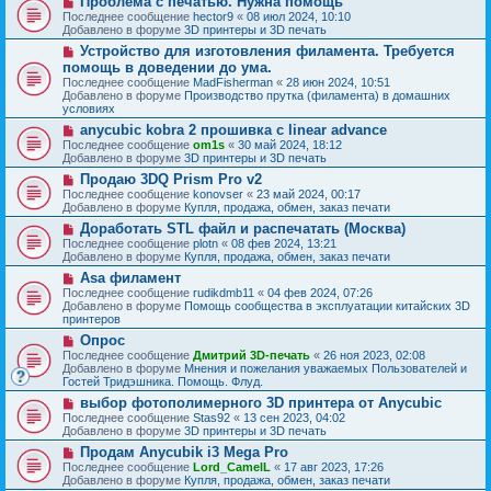
Проблема с печатью. Нужна помощь
с
щ
е
о
о
Последнее сообщение
hector9
«
08 июл 2024, 10:10
е
в
о
Добавлено в форуме
3D принтеры и 3D печать
н
о
б
и
Н
Устройство для изготовления филамента. Требуется
е
щ
е
о
с
помощь в доведении до ума.
е
в
о
н
Последнее сообщение
MadFisherman
«
28 июн 2024, 10:51
о
о
и
Добавлено в форуме
Производство прутка (филамента) в домашних
е
б
е
условиях
с
щ
о
Н
anycubic kobra 2 прошивка с linear advance
е
о
о
н
Последнее сообщение
om1s
«
30 май 2024, 18:12
б
в
и
Добавлено в форуме
3D принтеры и 3D печать
щ
о
е
Н
Продаю 3DQ Prism Pro v2
е
е
о
н
с
Последнее сообщение
konovser
«
23 май 2024, 00:17
в
и
о
Добавлено в форуме
Купля, продажа, обмен, заказ печати
о
е
о
Н
Доработать STL файл и распечатать (Москва)
е
б
о
с
Последнее сообщение
plotn
«
08 фев 2024, 13:21
щ
в
о
Добавлено в форуме
Купля, продажа, обмен, заказ печати
е
о
о
н
Н
Asa филамент
е
б
и
о
с
Последнее сообщение
rudikdmb11
«
04 фев 2024, 07:26
щ
е
в
о
Добавлено в форуме
Помощь сообщества в эксплуатации китайских 3D
е
о
о
принтеров
н
е
б
и
Н
Опрос
с
щ
е
о
о
Последнее сообщение
Дмитрий 3D-печать
«
26 ноя 2023, 02:08
е
в
о
Добавлено в форуме
Мнения и пожелания уважаемых Пользователей и
н
о
б
Гостей Тридэшника. Помощь. Флуд.
и
е
щ
е
Н
выбор фотополимерного 3D принтера от Anycubic
с
е
о
о
Последнее сообщение
Stas92
«
13 сен 2023, 04:02
н
в
о
Добавлено в форуме
3D принтеры и 3D печать
и
о
б
е
Н
Продам Anycubik i3 Mega Pro
е
щ
о
с
Последнее сообщение
Lord_CamelL
«
17 авг 2023, 17:26
е
в
о
Добавлено в форуме
Купля, продажа, обмен, заказ печати
н
о