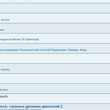
з печати
чати
тации китайских 3D принтеров
ния уважаемых Пользователей и Гостей Тридэшника. Помощь. Флуд.
з печати
печати
Touch
ouch, странные движения двигателей Z.
тка и изготовление 3D-принтера.