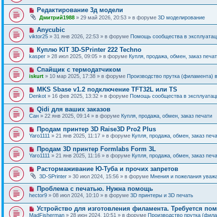
в
о
о
Н
Редактирование 3д модели
о
е
о
б
Дмитрий1988
» 29 май 2026, 20:53 » в форуме
3D моделирование
с
в
щ
о
о
е
Н
Anycubic
о
е
н
о
б
viktor25
» 31 янв 2026, 22:53 » в форуме
Помощь сообщества в эксплуатаци
с
и
в
щ
о
е
о
е
Н
Куплю KIT 3D-SPrinter 222 Techno
о
е
н
о
б
kasper
» 28 июл 2025, 09:05 » в форуме
Купля, продажа, обмен, заказ печа
с
и
в
щ
о
е
о
е
Н
Спайщик с термодатчиком
о
е
н
о
б
iskurt
» 10 мар 2025, 17:38 » в форуме
Производство прутка (филамента) 
с
и
в
щ
о
е
о
е
Н
MKS Sbase v1.2 подключение TFT32L или TS
о
е
н
о
б
Denkot
» 16 фев 2025, 13:32 » в форуме
Помощь сообщества в эксплуатаци
с
и
в
щ
о
е
о
е
Н
Qidi для ваших заказов
о
е
н
о
б
Сан
» 22 янв 2025, 09:14 » в форуме
Купля, продажа, обмен, заказ печати
с
и
в
щ
о
е
о
е
Н
Продам принтер 3D Raise3D Pro2 Plus
о
е
н
о
б
Yaro1111
» 21 янв 2025, 11:17 » в форуме
Купля, продажа, обмен, заказ печ
с
и
в
щ
о
е
о
е
Н
Продам 3D принтер Formlabs Form 3L
о
е
н
о
б
Yaro1111
» 21 янв 2025, 11:16 » в форуме
Купля, продажа, обмен, заказ печ
с
и
в
щ
о
е
о
е
Н
Растормаживание Ю-Туба и прочих запретов
о
е
н
о
б
3D-SPrinter
» 30 июл 2024, 15:56 » в форуме
Мнения и пожелания уваж
с
и
в
щ
о
е
о
е
Н
Проблема с печатью. Нужна помощь
о
е
н
о
б
hector9
» 08 июл 2024, 10:10 » в форуме
3D принтеры и 3D печать
с
и
в
щ
о
е
о
е
Н
Устройство для изготовления филамента. Требуется по
о
е
н
о
б
MadFisherman
» 28 июн 2024, 10:51 » в форуме
Производство прутка (фил
с