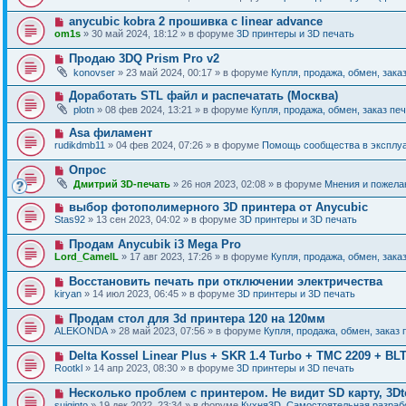
и
в
щ
о
е
о
е
Н
anycubic kobra 2 прошивка с linear advance
о
е
н
о
б
om1s
» 30 май 2024, 18:12 » в форуме
3D принтеры и 3D печать
с
и
в
щ
о
е
о
е
Н
Продаю 3DQ Prism Pro v2
о
е
н
о
б
konovser
» 23 май 2024, 00:17 » в форуме
Купля, продажа, обмен, зака
с
и
в
щ
о
е
о
е
Н
Доработать STL файл и распечатать (Москва)
о
е
н
о
б
plotn
» 08 фев 2024, 13:21 » в форуме
Купля, продажа, обмен, заказ пе
с
и
в
щ
о
е
о
е
Н
Asa филамент
о
е
н
о
б
rudikdmb11
» 04 фев 2024, 07:26 » в форуме
Помощь сообщества в эксплуа
с
и
в
щ
о
е
о
е
Н
Опрос
о
е
н
о
б
Дмитрий 3D-печать
» 26 ноя 2023, 02:08 » в форуме
Мнения и пожела
с
и
в
щ
о
е
о
е
Н
выбор фотополимерного 3D принтера от Anycubic
о
е
н
о
б
Stas92
» 13 сен 2023, 04:02 » в форуме
3D принтеры и 3D печать
с
и
в
щ
о
е
о
е
Н
Продам Anycubik i3 Mega Pro
о
е
н
о
б
Lord_CamelL
» 17 авг 2023, 17:26 » в форуме
Купля, продажа, обмен, зака
с
и
в
щ
о
е
о
е
Н
Восстановить печать при отключении электричества
о
е
н
о
б
kiryan
» 14 июл 2023, 06:45 » в форуме
3D принтеры и 3D печать
с
и
в
щ
о
е
о
е
Н
Продам стол для 3d принтера 120 на 120мм
о
е
н
о
б
ALEKONDA
» 28 май 2023, 07:56 » в форуме
Купля, продажа, обмен, заказ 
с
и
в
щ
о
е
о
е
Н
Delta Kossel Linear Plus + SKR 1.4 Turbo + TMC 2209 + BL
о
е
н
о
б
Rootkl
» 14 апр 2023, 08:30 » в форуме
3D принтеры и 3D печать
с
и
в
щ
о
е
о
е
Н
Несколько проблем с принтером. Не видит SD карту, 3Dt
о
е
н
о
б
suiginto
» 19 дек 2022, 23:34 » в форуме
Кухня3D. Самостоятельная разрабо