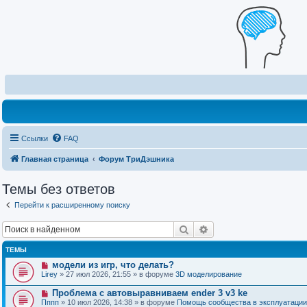
Ссылки
FAQ
Главная страница
Форум ТриДэшника
Темы без ответов
Перейти к расширенному поиску
Поиск
Расширенный поиск
ТЕМЫ
Н
модели из игр, что делать?
о
Lirey
» 27 июл 2026, 21:55 » в форуме
3D моделирование
в
о
Н
Проблема с автовыравниваем ender 3 v3 ke
е
о
Пппп
» 10 июл 2026, 14:38 » в форуме
Помощь сообщества в эксплуатации
с