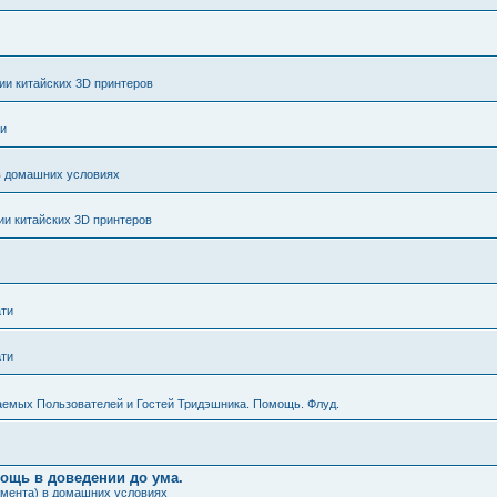
и китайских 3D принтеров
ти
в домашних условиях
и китайских 3D принтеров
ати
ати
аемых Пользователей и Гостей Тридэшника. Помощь. Флуд.
мощь в доведении до ума.
амента) в домашних условиях