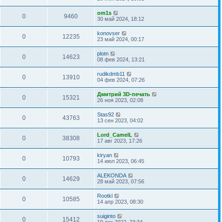
om1s
0
9460
30 май 2024, 18:12
konovser
0
12235
23 май 2024, 00:17
plotn
0
14623
08 фев 2024, 13:21
rudikdmb11
0
13910
04 фев 2024, 07:26
Дмитрий 3D-печать
0
15321
26 ноя 2023, 02:08
Stas92
0
43763
13 сен 2023, 04:02
Lord_CamelL
0
38308
17 авг 2023, 17:26
kiryan
0
10793
14 июл 2023, 06:45
ALEKONDA
0
14629
28 май 2023, 07:56
Rootkl
0
10585
14 апр 2023, 08:30
suiginto
0
15412
19 дек 2022, 23:34