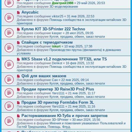
о
о
Последнее сообщение
Дмитрий1988
«
29 май 2026, 20:53
е
в
о
Добавлено в форуме
3D моделирование
н
о
б
и
Н
Anycubic
е
щ
е
о
с
Последнее сообщение
viktor25
«
31 янв 2026, 22:53
е
в
о
Добавлено в форуме
Помощь сообщества в эксплуатации китайских 3D
н
о
о
принтеров
и
е
б
е
Н
Куплю KIT 3D-SPrinter 222 Techno
с
щ
о
о
Последнее сообщение
kasper
«
28 июл 2025, 09:05
е
в
о
Добавлено в форуме
Купля, продажа, обмен, заказ печати
н
о
б
и
Н
Спайщик с термодатчиком
е
щ
е
о
с
Последнее сообщение
iskurt
«
10 мар 2025, 17:38
е
в
о
Добавлено в форуме
Производство прутка (филамента) в домашних
н
о
о
условиях
и
е
б
е
Н
MKS Sbase v1.2 подключение TFT32L или TS
с
щ
о
о
Последнее сообщение
Denkot
«
16 фев 2025, 13:32
е
в
о
Добавлено в форуме
Помощь сообщества в эксплуатации китайских 3D
н
о
б
принтеров
и
е
щ
е
Н
Qidi для ваших заказов
с
е
о
о
Последнее сообщение
Сан
«
22 янв 2025, 09:14
н
в
о
Добавлено в форуме
Купля, продажа, обмен, заказ печати
и
о
б
е
Н
Продам принтер 3D Raise3D Pro2 Plus
е
щ
о
с
Последнее сообщение
Yaro1111
«
21 янв 2025, 11:17
е
в
о
Добавлено в форуме
Купля, продажа, обмен, заказ печати
н
о
о
и
Н
Продам 3D принтер Formlabs Form 3L
е
б
е
о
с
Последнее сообщение
Yaro1111
«
21 янв 2025, 11:16
щ
в
о
Добавлено в форуме
Купля, продажа, обмен, заказ печати
е
о
о
н
Н
Растормаживание Ю-Туба и прочих запретов
е
б
и
о
с
Последнее сообщение
3D-SPrinter
«
30 июл 2024, 15:56
щ
е
в
о
Добавлено в форуме
Мнения и пожелания уважаемых Пользователей и
е
о
о
Гостей Тридэшника. Помощь. Флуд.
н
е
б
и
Н