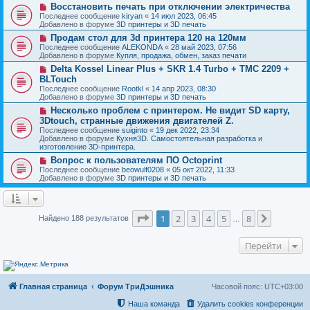
о
и
Н
Восстановить печать при отключении электричества
е
б
е
о
с
Последнее сообщение
kiryan
«
14 июл 2023, 06:45
щ
в
о
Добавлено в форуме
3D принтеры и 3D печать
е
о
о
н
Н
Продам стол для 3d принтера 120 на 120мм
е
б
и
о
с
Последнее сообщение
ALEKONDA
«
28 май 2023, 07:56
щ
е
в
о
Добавлено в форуме
Купля, продажа, обмен, заказ печати
е
о
о
н
Н
Delta Kossel Linear Plus + SKR 1.4 Turbo + TMC 2209 +
е
б
и
о
с
BLTouch
щ
е
в
о
е
Последнее сообщение
Rootkl
«
14 апр 2023, 08:30
о
о
н
Добавлено в форуме
3D принтеры и 3D печать
е
б
и
с
Н
Несколько проблем с принтером. Не видит SD карту,
щ
е
о
о
е
3Dtouch, странные движения двигателей Z.
о
в
н
Последнее сообщение
suiginto
«
19 дек 2022, 23:34
б
о
и
Добавлено в форуме
Кухня3D. Самостоятельная разработка и
щ
е
е
изготовление 3D-принтера.
е
с
н
о
Н
Вопрос к пользователям ПО Octoprint
и
о
о
Последнее сообщение
beowulf0208
«
05 окт 2022, 11:33
е
б
в
Добавлено в форуме
3D принтеры и 3D печать
щ
о
е
е
н
с
и
о
Страница
1
из
8
е
о
1
2
3
4
5
8
След.
Найдено 188 результатов
…
б
щ
е
Перейти
н
и
е
Главная страница
Форум ТриДэшника
Часовой пояс:
UTC+03:00
Наша команда
Удалить cookies конференции