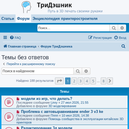
Статьи
Форум
Энциклопедия принтеростроителя
Поиск
Ра
FAQ
Регистрация
Вход
П
Главная страница
Форум ТриДэшника
о
Темы без ответов
и
Перейти к расширенному поиску
с
Поиск
Расширенный поиск
к
Страница
1
из
8
1
2
3
4
5
8
След.
Найдено 188 результатов
…
Темы
Н
модели из игр, что делать?
о
Последнее сообщение
Lirey
«
27 июл 2026, 21:55
в
Добавлено в форуме
3D моделирование
о
Н
Проблема с автовыравниваем ender 3 v3 ke
е
о
с
Последнее сообщение
Пппп
«
10 июл 2026, 14:38
в
о
Добавлено в форуме
Помощь сообщества в эксплуатации китайских 3D
о
о
принтеров
е
б
Н
Редактирование 3д модели
с
щ