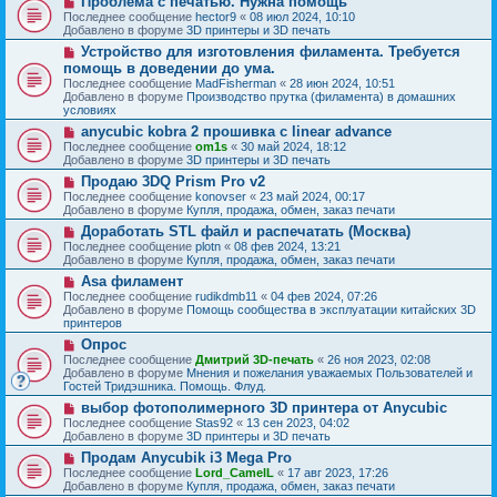
Проблема с печатью. Нужна помощь
с
щ
е
о
о
Последнее сообщение
hector9
«
08 июл 2024, 10:10
е
в
о
Добавлено в форуме
3D принтеры и 3D печать
н
о
б
и
Н
Устройство для изготовления филамента. Требуется
е
щ
е
о
с
помощь в доведении до ума.
е
в
о
н
Последнее сообщение
MadFisherman
«
28 июн 2024, 10:51
о
о
и
Добавлено в форуме
Производство прутка (филамента) в домашних
е
б
е
условиях
с
щ
о
Н
anycubic kobra 2 прошивка с linear advance
е
о
о
н
Последнее сообщение
om1s
«
30 май 2024, 18:12
б
в
и
Добавлено в форуме
3D принтеры и 3D печать
щ
о
е
Н
Продаю 3DQ Prism Pro v2
е
е
о
н
с
Последнее сообщение
konovser
«
23 май 2024, 00:17
в
и
о
Добавлено в форуме
Купля, продажа, обмен, заказ печати
о
е
о
Н
Доработать STL файл и распечатать (Москва)
е
б
о
с
Последнее сообщение
plotn
«
08 фев 2024, 13:21
щ
в
о
Добавлено в форуме
Купля, продажа, обмен, заказ печати
е
о
о
н
Н
Asa филамент
е
б
и
о
с
Последнее сообщение
rudikdmb11
«
04 фев 2024, 07:26
щ
е
в
о
Добавлено в форуме
Помощь сообщества в эксплуатации китайских 3D
е
о
о
принтеров
н
е
б
и
Н
Опрос
с
щ
е
о
о
Последнее сообщение
Дмитрий 3D-печать
«
26 ноя 2023, 02:08
е
в
о
Добавлено в форуме
Мнения и пожелания уважаемых Пользователей и
н
о
б
Гостей Тридэшника. Помощь. Флуд.
и
е
щ
е
Н
выбор фотополимерного 3D принтера от Anycubic
с
е
о
о
Последнее сообщение
Stas92
«
13 сен 2023, 04:02
н
в
о
Добавлено в форуме
3D принтеры и 3D печать
и
о
б
е
Н
Продам Anycubik i3 Mega Pro
е
щ
о
с
Последнее сообщение
Lord_CamelL
«
17 авг 2023, 17:26
е
в
о
Добавлено в форуме
Купля, продажа, обмен, заказ печати
н
о