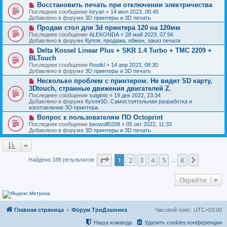
о
и
Н
Восстановить печать при отключении электричества
е
б
е
о
с
Последнее сообщение
kiryan
«
14 июл 2023, 06:45
щ
в
о
Добавлено в форуме
3D принтеры и 3D печать
е
о
о
н
Н
Продам стол для 3d принтера 120 на 120мм
е
б
и
о
с
Последнее сообщение
ALEKONDA
«
28 май 2023, 07:56
щ
е
в
о
Добавлено в форуме
Купля, продажа, обмен, заказ печати
е
о
о
н
Н
Delta Kossel Linear Plus + SKR 1.4 Turbo + TMC 2209 +
е
б
и
о
с
BLTouch
щ
е
в
о
е
Последнее сообщение
Rootkl
«
14 апр 2023, 08:30
о
о
н
Добавлено в форуме
3D принтеры и 3D печать
е
б
и
с
Н
Несколько проблем с принтером. Не видит SD карту,
щ
е
о
о
е
3Dtouch, странные движения двигателей Z.
о
в
н
Последнее сообщение
suiginto
«
19 дек 2022, 23:34
б
о
и
Добавлено в форуме
Кухня3D. Самостоятельная разработка и
щ
е
е
изготовление 3D-принтера.
е
с
н
о
Н
Вопрос к пользователям ПО Octoprint
и
о
о
Последнее сообщение
beowulf0208
«
05 окт 2022, 11:33
е
б
в
Добавлено в форуме
3D принтеры и 3D печать
щ
о
е
е
н
с
и
о
Страница
1
из
8
е
о
1
2
3
4
5
8
След.
Найдено 188 результатов
…
б
щ
е
Перейти
н
и
е
Главная страница
Форум ТриДэшника
Часовой пояс:
UTC+03:00
Наша команда
Удалить cookies конференции