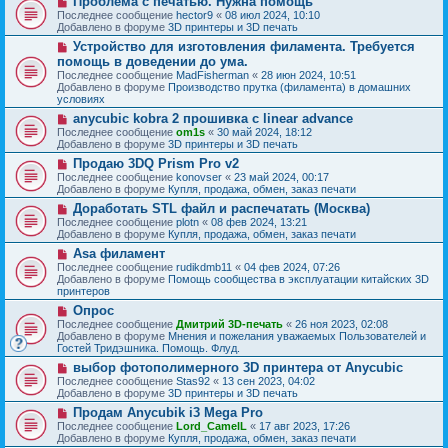
Проблема с печатью. Нужна помощь
с
щ
е
о
о
Последнее сообщение
hector9
«
08 июл 2024, 10:10
е
в
о
Добавлено в форуме
3D принтеры и 3D печать
н
о
б
и
Н
Устройство для изготовления филамента. Требуется
е
щ
е
о
с
помощь в доведении до ума.
е
в
о
н
Последнее сообщение
MadFisherman
«
28 июн 2024, 10:51
о
о
и
Добавлено в форуме
Производство прутка (филамента) в домашних
е
б
е
условиях
с
щ
о
Н
anycubic kobra 2 прошивка с linear advance
е
о
о
н
Последнее сообщение
om1s
«
30 май 2024, 18:12
б
в
и
Добавлено в форуме
3D принтеры и 3D печать
щ
о
е
Н
Продаю 3DQ Prism Pro v2
е
е
о
н
с
Последнее сообщение
konovser
«
23 май 2024, 00:17
в
и
о
Добавлено в форуме
Купля, продажа, обмен, заказ печати
о
е
о
Н
Доработать STL файл и распечатать (Москва)
е
б
о
с
Последнее сообщение
plotn
«
08 фев 2024, 13:21
щ
в
о
Добавлено в форуме
Купля, продажа, обмен, заказ печати
е
о
о
н
Н
Asa филамент
е
б
и
о
с
Последнее сообщение
rudikdmb11
«
04 фев 2024, 07:26
щ
е
в
о
Добавлено в форуме
Помощь сообщества в эксплуатации китайских 3D
е
о
о
принтеров
н
е
б
и
Н
Опрос
с
щ
е
о
о
Последнее сообщение
Дмитрий 3D-печать
«
26 ноя 2023, 02:08
е
в
о
Добавлено в форуме
Мнения и пожелания уважаемых Пользователей и
н
о
б
Гостей Тридэшника. Помощь. Флуд.
и
е
щ
е
Н
выбор фотополимерного 3D принтера от Anycubic
с
е
о
о
Последнее сообщение
Stas92
«
13 сен 2023, 04:02
н
в
о
Добавлено в форуме
3D принтеры и 3D печать
и
о
б
е
Н
Продам Anycubik i3 Mega Pro
е
щ
о
с
Последнее сообщение
Lord_CamelL
«
17 авг 2023, 17:26
е
в
о
Добавлено в форуме
Купля, продажа, обмен, заказ печати
н
о