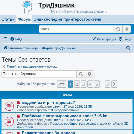
Статьи
Форум
Энциклопедия принтеростроителя
Поиск
Ра
FAQ
Регистрация
Вход
П
Главная страница
Форум ТриДэшника
о
Темы без ответов
и
Перейти к расширенному поиску
с
Поиск
Расширенный поиск
к
Страница
1
из
8
1
2
3
4
5
8
След.
Найдено 188 результатов
…
Темы
Н
модели из игр, что делать?
о
Последнее сообщение
Lirey
«
27 июл 2026, 21:55
в
Добавлено в форуме
3D моделирование
о
Н
Проблема с автовыравниваем ender 3 v3 ke
е
о
с
Последнее сообщение
Пппп
«
10 июл 2026, 14:38
в
о
Добавлено в форуме
Помощь сообщества в эксплуатации китайских 3D
о
о
принтеров
е
б
Н
Редактирование 3д модели
с
щ