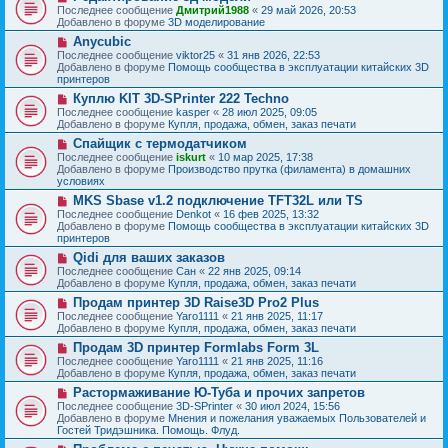
о
о
Последнее сообщение
Дмитрий1988
«
29 май 2026, 20:53
е
в
о
Добавлено в форуме
3D моделирование
н
о
б
и
Н
Anycubic
е
щ
е
о
с
Последнее сообщение
viktor25
«
31 янв 2026, 22:53
е
в
о
Добавлено в форуме
Помощь сообщества в эксплуатации китайских 3D
н
о
о
принтеров
и
е
б
е
Н
Куплю KIT 3D-SPrinter 222 Techno
с
щ
о
о
Последнее сообщение
kasper
«
28 июл 2025, 09:05
е
в
о
Добавлено в форуме
Купля, продажа, обмен, заказ печати
н
о
б
и
Н
Спайщик с термодатчиком
е
щ
е
о
с
Последнее сообщение
iskurt
«
10 мар 2025, 17:38
е
в
о
Добавлено в форуме
Производство прутка (филамента) в домашних
н
о
о
условиях
и
е
б
е
Н
MKS Sbase v1.2 подключение TFT32L или TS
с
щ
о
о
Последнее сообщение
Denkot
«
16 фев 2025, 13:32
е
в
о
Добавлено в форуме
Помощь сообщества в эксплуатации китайских 3D
н
о
б
принтеров
и
е
щ
е
Н
Qidi для ваших заказов
с
е
о
о
Последнее сообщение
Сан
«
22 янв 2025, 09:14
н
в
о
Добавлено в форуме
Купля, продажа, обмен, заказ печати
и
о
б
е
Н
Продам принтер 3D Raise3D Pro2 Plus
е
щ
о
с
Последнее сообщение
Yaro1111
«
21 янв 2025, 11:17
е
в
о
Добавлено в форуме
Купля, продажа, обмен, заказ печати
н
о
о
и
Н
Продам 3D принтер Formlabs Form 3L
е
б
е
о
с
Последнее сообщение
Yaro1111
«
21 янв 2025, 11:16
щ
в
о
Добавлено в форуме
Купля, продажа, обмен, заказ печати
е
о
о
н
Н
Растормаживание Ю-Туба и прочих запретов
е
б
и
о
с
Последнее сообщение
3D-SPrinter
«
30 июл 2024, 15:56
щ
е
в
о
Добавлено в форуме
Мнения и пожелания уважаемых Пользователей и
е
о
о
Гостей Тридэшника. Помощь. Флуд.
н
е
б
и
Н