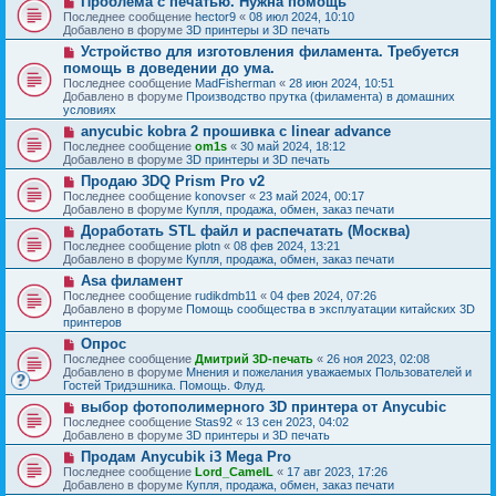
Проблема с печатью. Нужна помощь
с
щ
е
о
о
Последнее сообщение
hector9
«
08 июл 2024, 10:10
е
в
о
Добавлено в форуме
3D принтеры и 3D печать
н
о
б
и
Н
Устройство для изготовления филамента. Требуется
е
щ
е
о
с
помощь в доведении до ума.
е
в
о
н
Последнее сообщение
MadFisherman
«
28 июн 2024, 10:51
о
о
и
Добавлено в форуме
Производство прутка (филамента) в домашних
е
б
е
условиях
с
щ
о
Н
anycubic kobra 2 прошивка с linear advance
е
о
о
н
Последнее сообщение
om1s
«
30 май 2024, 18:12
б
в
и
Добавлено в форуме
3D принтеры и 3D печать
щ
о
е
Н
Продаю 3DQ Prism Pro v2
е
е
о
н
с
Последнее сообщение
konovser
«
23 май 2024, 00:17
в
и
о
Добавлено в форуме
Купля, продажа, обмен, заказ печати
о
е
о
Н
Доработать STL файл и распечатать (Москва)
е
б
о
с
Последнее сообщение
plotn
«
08 фев 2024, 13:21
щ
в
о
Добавлено в форуме
Купля, продажа, обмен, заказ печати
е
о
о
н
Н
Asa филамент
е
б
и
о
с
Последнее сообщение
rudikdmb11
«
04 фев 2024, 07:26
щ
е
в
о
Добавлено в форуме
Помощь сообщества в эксплуатации китайских 3D
е
о
о
принтеров
н
е
б
и
Н
Опрос
с
щ
е
о
о
Последнее сообщение
Дмитрий 3D-печать
«
26 ноя 2023, 02:08
е
в
о
Добавлено в форуме
Мнения и пожелания уважаемых Пользователей и
н
о
б
Гостей Тридэшника. Помощь. Флуд.
и
е
щ
е
Н
выбор фотополимерного 3D принтера от Anycubic
с
е
о
о
Последнее сообщение
Stas92
«
13 сен 2023, 04:02
н
в
о
Добавлено в форуме
3D принтеры и 3D печать
и
о
б
е
Н
Продам Anycubik i3 Mega Pro
е
щ
о
с
Последнее сообщение
Lord_CamelL
«
17 авг 2023, 17:26
е
в
о
Добавлено в форуме
Купля, продажа, обмен, заказ печати
н
о