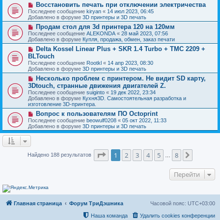
о
и
Н
Восстановить печать при отключении электричества
е
б
е
о
с
Последнее сообщение
kiryan
«
14 июл 2023, 06:45
щ
в
о
Добавлено в форуме
3D принтеры и 3D печать
е
о
о
н
Н
Продам стол для 3d принтера 120 на 120мм
е
б
и
о
с
Последнее сообщение
ALEKONDA
«
28 май 2023, 07:56
щ
е
в
о
Добавлено в форуме
Купля, продажа, обмен, заказ печати
е
о
о
н
Н
Delta Kossel Linear Plus + SKR 1.4 Turbo + TMC 2209 +
е
б
и
о
с
BLTouch
щ
е
в
о
е
Последнее сообщение
Rootkl
«
14 апр 2023, 08:30
о
о
н
Добавлено в форуме
3D принтеры и 3D печать
е
б
и
с
Н
Несколько проблем с принтером. Не видит SD карту,
щ
е
о
о
е
3Dtouch, странные движения двигателей Z.
о
в
н
Последнее сообщение
suiginto
«
19 дек 2022, 23:34
б
о
и
Добавлено в форуме
Кухня3D. Самостоятельная разработка и
щ
е
е
изготовление 3D-принтера.
е
с
н
о
Н
Вопрос к пользователям ПО Octoprint
и
о
о
Последнее сообщение
beowulf0208
«
05 окт 2022, 11:33
е
б
в
Добавлено в форуме
3D принтеры и 3D печать
щ
о
е
е
н
с
и
о
Страница
1
из
8
е
о
1
2
3
4
5
8
След.
Найдено 188 результатов
…
б
щ
е
Перейти
н
и
е
Главная страница
Форум ТриДэшника
Часовой пояс:
UTC+03:00
Наша команда
Удалить cookies конференции