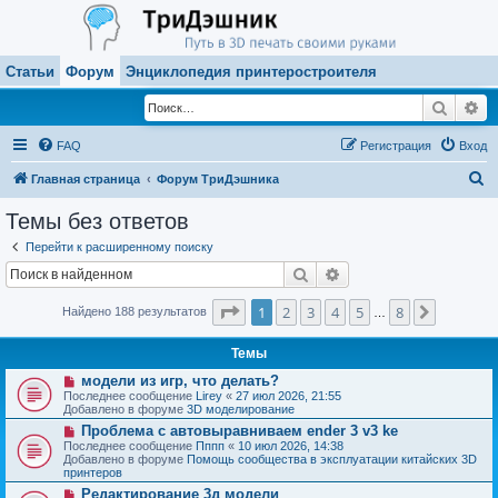
Статьи
Форум
Энциклопедия принтеростроителя
Поиск
Ра
FAQ
Регистрация
Вход
П
Главная страница
Форум ТриДэшника
о
Темы без ответов
и
Перейти к расширенному поиску
с
Поиск
Расширенный поиск
к
Страница
1
из
8
1
2
3
4
5
8
След.
Найдено 188 результатов
…
Темы
Н
модели из игр, что делать?
о
Последнее сообщение
Lirey
«
27 июл 2026, 21:55
в
Добавлено в форуме
3D моделирование
о
Н
Проблема с автовыравниваем ender 3 v3 ke
е
о
с
Последнее сообщение
Пппп
«
10 июл 2026, 14:38
в
о
Добавлено в форуме
Помощь сообщества в эксплуатации китайских 3D
о
о
принтеров
е
б
Н
Редактирование 3д модели
с
щ