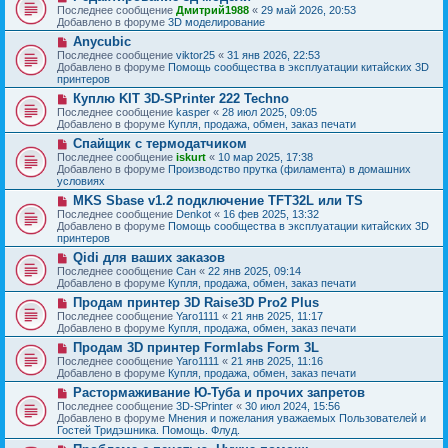
о
о
Последнее сообщение
Дмитрий1988
«
29 май 2026, 20:53
е
в
о
Добавлено в форуме
3D моделирование
н
о
б
и
Н
Anycubic
е
щ
е
о
с
Последнее сообщение
viktor25
«
31 янв 2026, 22:53
е
в
о
Добавлено в форуме
Помощь сообщества в эксплуатации китайских 3D
н
о
о
принтеров
и
е
б
е
Н
Куплю KIT 3D-SPrinter 222 Techno
с
щ
о
о
Последнее сообщение
kasper
«
28 июл 2025, 09:05
е
в
о
Добавлено в форуме
Купля, продажа, обмен, заказ печати
н
о
б
и
Н
Спайщик с термодатчиком
е
щ
е
о
с
Последнее сообщение
iskurt
«
10 мар 2025, 17:38
е
в
о
Добавлено в форуме
Производство прутка (филамента) в домашних
н
о
о
условиях
и
е
б
е
Н
MKS Sbase v1.2 подключение TFT32L или TS
с
щ
о
о
Последнее сообщение
Denkot
«
16 фев 2025, 13:32
е
в
о
Добавлено в форуме
Помощь сообщества в эксплуатации китайских 3D
н
о
б
принтеров
и
е
щ
е
Н
Qidi для ваших заказов
с
е
о
о
Последнее сообщение
Сан
«
22 янв 2025, 09:14
н
в
о
Добавлено в форуме
Купля, продажа, обмен, заказ печати
и
о
б
е
Н
Продам принтер 3D Raise3D Pro2 Plus
е
щ
о
с
Последнее сообщение
Yaro1111
«
21 янв 2025, 11:17
е
в
о
Добавлено в форуме
Купля, продажа, обмен, заказ печати
н
о
о
и
Н
Продам 3D принтер Formlabs Form 3L
е
б
е
о
с
Последнее сообщение
Yaro1111
«
21 янв 2025, 11:16
щ
в
о
Добавлено в форуме
Купля, продажа, обмен, заказ печати
е
о
о
н
Н
Растормаживание Ю-Туба и прочих запретов
е
б
и
о
с
Последнее сообщение
3D-SPrinter
«
30 июл 2024, 15:56
щ
е
в
о
Добавлено в форуме
Мнения и пожелания уважаемых Пользователей и
е
о
о
Гостей Тридэшника. Помощь. Флуд.
н
е
б
и
Н