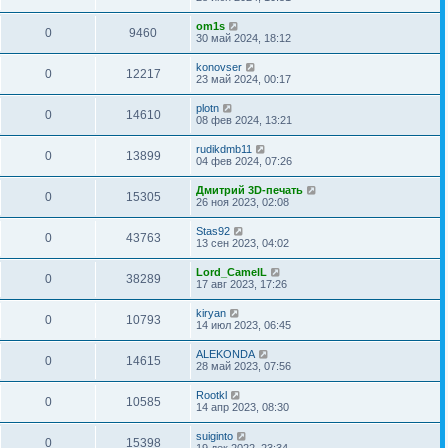
om1s
0
9460
30 май 2024, 18:12
konovser
0
12217
23 май 2024, 00:17
plotn
0
14610
08 фев 2024, 13:21
rudikdmb11
0
13899
04 фев 2024, 07:26
Дмитрий 3D-печать
0
15305
26 ноя 2023, 02:08
Stas92
0
43763
13 сен 2023, 04:02
Lord_CamelL
0
38289
17 авг 2023, 17:26
kiryan
0
10793
14 июл 2023, 06:45
ALEKONDA
0
14615
28 май 2023, 07:56
Rootkl
0
10585
14 апр 2023, 08:30
suiginto
0
15398
19 дек 2022, 23:34