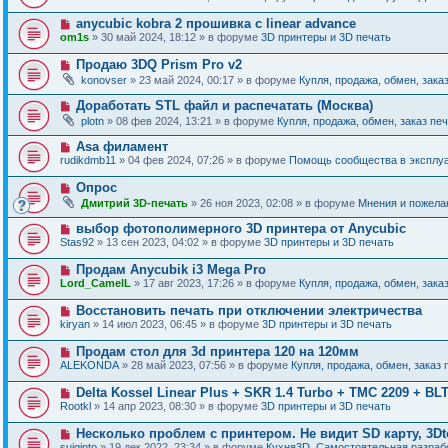
и
в
щ
о
е
о
е
Н
anycubic kobra 2 прошивка с linear advance
о
е
н
о
б
om1s
» 30 май 2024, 18:12 » в форуме
3D принтеры и 3D печать
с
и
в
щ
о
е
о
е
Н
Продаю 3DQ Prism Pro v2
о
е
н
о
б
konovser
» 23 май 2024, 00:17 » в форуме
Купля, продажа, обмен, зака
с
и
в
щ
о
е
о
е
Н
Доработать STL файл и распечатать (Москва)
о
е
н
о
б
plotn
» 08 фев 2024, 13:21 » в форуме
Купля, продажа, обмен, заказ пе
с
и
в
щ
о
е
о
е
Н
Asa филамент
о
е
н
о
б
rudikdmb11
» 04 фев 2024, 07:26 » в форуме
Помощь сообщества в эксплуа
с
и
в
щ
о
е
о
е
Н
Опрос
о
е
н
о
б
Дмитрий 3D-печать
» 26 ноя 2023, 02:08 » в форуме
Мнения и пожела
с
и
в
щ
о
е
о
е
Н
выбор фотополимерного 3D принтера от Anycubic
о
е
н
о
б
Stas92
» 13 сен 2023, 04:02 » в форуме
3D принтеры и 3D печать
с
и
в
щ
о
е
о
е
Н
Продам Anycubik i3 Mega Pro
о
е
н
о
б
Lord_CamelL
» 17 авг 2023, 17:26 » в форуме
Купля, продажа, обмен, зака
с
и
в
щ
о
е
о
е
Н
Восстановить печать при отключении электричества
о
е
н
о
б
kiryan
» 14 июл 2023, 06:45 » в форуме
3D принтеры и 3D печать
с
и
в
щ
о
е
о
е
Н
Продам стол для 3d принтера 120 на 120мм
о
е
н
о
б
ALEKONDA
» 28 май 2023, 07:56 » в форуме
Купля, продажа, обмен, заказ 
с
и
в
щ
о
е
о
е
Н
Delta Kossel Linear Plus + SKR 1.4 Turbo + TMC 2209 + BL
о
е
н
о
б
Rootkl
» 14 апр 2023, 08:30 » в форуме
3D принтеры и 3D печать
с
и
в
щ
о
е
о
е
Н
Несколько проблем с принтером. Не видит SD карту, 3Dt
о
е
н
о
б
suiginto
» 19 дек 2022, 23:34 » в форуме
Кухня3D. Самостоятельная разрабо