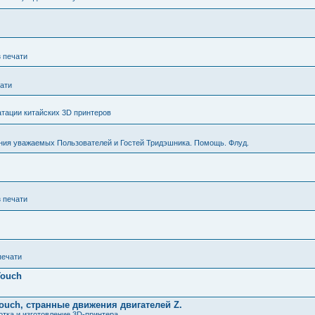
з печати
чати
тации китайских 3D принтеров
ния уважаемых Пользователей и Гостей Тридэшника. Помощь. Флуд.
з печати
печати
Touch
ouch, странные движения двигателей Z.
тка и изготовление 3D-принтера.