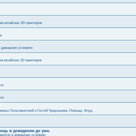
и китайских 3D принтеров
ти
в домашних условиях
и китайских 3D принтеров
ати
ати
аемых Пользователей и Гостей Тридэшника. Помощь. Флуд.
мощь в доведении до ума.
амента) в домашних условиях