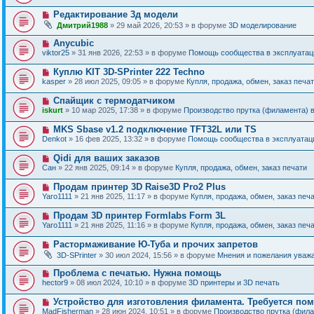
в
о
о
Н
Редактирование 3д модели
о
е
о
б
Дмитрий1988
» 29 май 2026, 20:53 » в форуме
3D моделирование
с
в
щ
о
о
е
Н
Anycubic
о
е
н
о
б
viktor25
» 31 янв 2026, 22:53 » в форуме
Помощь сообщества в эксплуатаци
с
и
в
щ
о
е
о
е
Н
Куплю KIT 3D-SPrinter 222 Techno
о
е
н
о
б
kasper
» 28 июл 2025, 09:05 » в форуме
Купля, продажа, обмен, заказ печа
с
и
в
щ
о
е
о
е
Н
Спайщик с термодатчиком
о
е
н
о
б
iskurt
» 10 мар 2025, 17:38 » в форуме
Производство прутка (филамента) 
с
и
в
щ
о
е
о
е
Н
MKS Sbase v1.2 подключение TFT32L или TS
о
е
н
о
б
Denkot
» 16 фев 2025, 13:32 » в форуме
Помощь сообщества в эксплуатаци
с
и
в
щ
о
е
о
е
Н
Qidi для ваших заказов
о
е
н
о
б
Сан
» 22 янв 2025, 09:14 » в форуме
Купля, продажа, обмен, заказ печати
с
и
в
щ
о
е
о
е
Н
Продам принтер 3D Raise3D Pro2 Plus
о
е
н
о
б
Yaro1111
» 21 янв 2025, 11:17 » в форуме
Купля, продажа, обмен, заказ печ
с
и
в
щ
о
е
о
е
Н
Продам 3D принтер Formlabs Form 3L
о
е
н
о
б
Yaro1111
» 21 янв 2025, 11:16 » в форуме
Купля, продажа, обмен, заказ печ
с
и
в
щ
о
е
о
е
Н
Растормаживание Ю-Туба и прочих запретов
о
е
н
о
б
3D-SPrinter
» 30 июл 2024, 15:56 » в форуме
Мнения и пожелания уваж
с
и
в
щ
о
е
о
е
Н
Проблема с печатью. Нужна помощь
о
е
н
о
б
hector9
» 08 июл 2024, 10:10 » в форуме
3D принтеры и 3D печать
с
и
в
щ
о
е
о
е
Н
Устройство для изготовления филамента. Требуется по
о
е
н
о
б
MadFisherman
» 28 июн 2024, 10:51 » в форуме
Производство прутка (фил
с