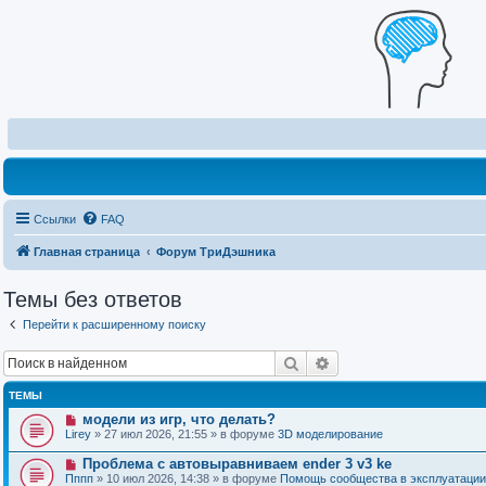
Ссылки
FAQ
Главная страница
Форум ТриДэшника
Темы без ответов
Перейти к расширенному поиску
Поиск
Расширенный поиск
ТЕМЫ
Н
модели из игр, что делать?
о
Lirey
» 27 июл 2026, 21:55 » в форуме
3D моделирование
в
о
Н
Проблема с автовыравниваем ender 3 v3 ke
е
о
Пппп
» 10 июл 2026, 14:38 » в форуме
Помощь сообщества в эксплуатации
с