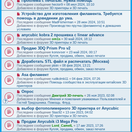
Проблема с печатью. Нужна помощь
с
щ
е
о
о
Последнее сообщение
hector9
«
08 июл 2024, 10:10
е
в
о
Добавлено в форуме
3D принтеры и 3D печать
н
о
б
и
Н
Устройство для изготовления филамента. Требуется
е
щ
е
о
с
помощь в доведении до ума.
е
в
о
н
Последнее сообщение
MadFisherman
«
28 июн 2024, 10:51
о
о
и
Добавлено в форуме
Производство прутка (филамента) в домашних
е
б
е
условиях
с
щ
о
Н
anycubic kobra 2 прошивка с linear advance
е
о
о
н
Последнее сообщение
om1s
«
30 май 2024, 18:12
б
в
и
Добавлено в форуме
3D принтеры и 3D печать
щ
о
е
Н
Продаю 3DQ Prism Pro v2
е
е
о
н
с
Последнее сообщение
konovser
«
23 май 2024, 00:17
в
и
о
Добавлено в форуме
Купля, продажа, обмен, заказ печати
о
е
о
Н
Доработать STL файл и распечатать (Москва)
е
б
о
с
Последнее сообщение
plotn
«
08 фев 2024, 13:21
щ
в
о
Добавлено в форуме
Купля, продажа, обмен, заказ печати
е
о
о
н
Н
Asa филамент
е
б
и
о
с
Последнее сообщение
rudikdmb11
«
04 фев 2024, 07:26
щ
е
в
о
Добавлено в форуме
Помощь сообщества в эксплуатации китайских 3D
е
о
о
принтеров
н
е
б
и
Н
Опрос
с
щ
е
о
о
Последнее сообщение
Дмитрий 3D-печать
«
26 ноя 2023, 02:08
е
в
о
Добавлено в форуме
Мнения и пожелания уважаемых Пользователей и
н
о
б
Гостей Тридэшника. Помощь. Флуд.
и
е
щ
е
Н
выбор фотополимерного 3D принтера от Anycubic
с
е
о
о
Последнее сообщение
Stas92
«
13 сен 2023, 04:02
н
в
о
Добавлено в форуме
3D принтеры и 3D печать
и
о
б
е
Н
Продам Anycubik i3 Mega Pro
е
щ
о
с
Последнее сообщение
Lord_CamelL
«
17 авг 2023, 17:26
е
в
о
Добавлено в форуме
Купля, продажа, обмен, заказ печати
н
о