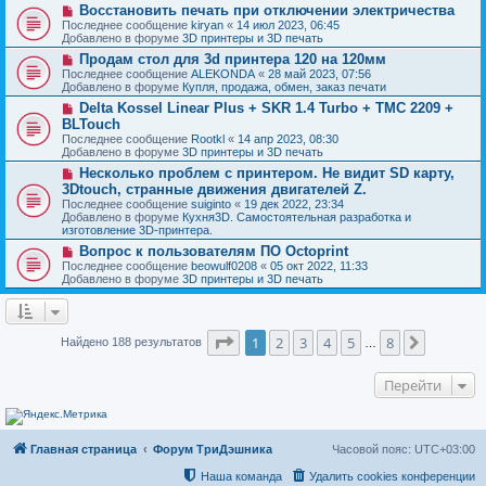
о
и
Н
Восстановить печать при отключении электричества
е
б
е
о
с
Последнее сообщение
kiryan
«
14 июл 2023, 06:45
щ
в
о
Добавлено в форуме
3D принтеры и 3D печать
е
о
о
н
Н
Продам стол для 3d принтера 120 на 120мм
е
б
и
о
с
Последнее сообщение
ALEKONDA
«
28 май 2023, 07:56
щ
е
в
о
Добавлено в форуме
Купля, продажа, обмен, заказ печати
е
о
о
н
Н
Delta Kossel Linear Plus + SKR 1.4 Turbo + TMC 2209 +
е
б
и
о
с
BLTouch
щ
е
в
о
е
Последнее сообщение
Rootkl
«
14 апр 2023, 08:30
о
о
н
Добавлено в форуме
3D принтеры и 3D печать
е
б
и
с
Н
Несколько проблем с принтером. Не видит SD карту,
щ
е
о
о
е
3Dtouch, странные движения двигателей Z.
о
в
н
Последнее сообщение
suiginto
«
19 дек 2022, 23:34
б
о
и
Добавлено в форуме
Кухня3D. Самостоятельная разработка и
щ
е
е
изготовление 3D-принтера.
е
с
н
о
Н
Вопрос к пользователям ПО Octoprint
и
о
о
Последнее сообщение
beowulf0208
«
05 окт 2022, 11:33
е
б
в
Добавлено в форуме
3D принтеры и 3D печать
щ
о
е
е
н
с
и
о
Страница
1
из
8
е
о
1
2
3
4
5
8
След.
Найдено 188 результатов
…
б
щ
е
Перейти
н
и
е
Главная страница
Форум ТриДэшника
Часовой пояс:
UTC+03:00
Наша команда
Удалить cookies конференции