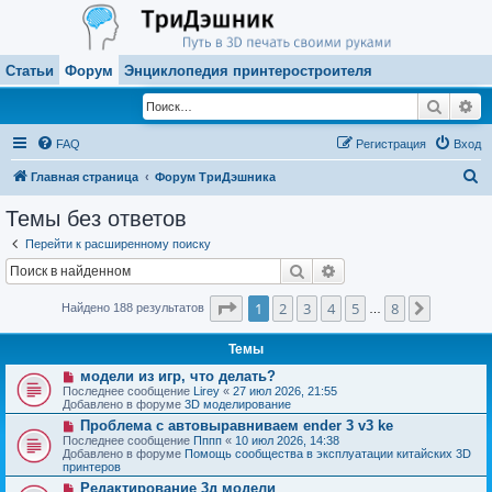
Статьи
Форум
Энциклопедия принтеростроителя
Поиск
Ра
FAQ
Регистрация
Вход
П
Главная страница
Форум ТриДэшника
о
Темы без ответов
и
Перейти к расширенному поиску
с
Поиск
Расширенный поиск
к
Страница
1
из
8
1
2
3
4
5
8
След.
Найдено 188 результатов
…
Темы
Н
модели из игр, что делать?
о
Последнее сообщение
Lirey
«
27 июл 2026, 21:55
в
Добавлено в форуме
3D моделирование
о
Н
Проблема с автовыравниваем ender 3 v3 ke
е
о
с
Последнее сообщение
Пппп
«
10 июл 2026, 14:38
в
о
Добавлено в форуме
Помощь сообщества в эксплуатации китайских 3D
о
о
принтеров
е
б
Н
Редактирование 3д модели
с
щ