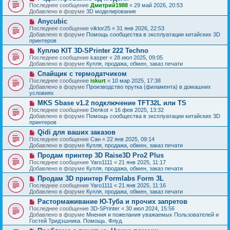
о
о
Последнее сообщение
Дмитрий1988
«
29 май 2026, 20:53
е
в
о
Добавлено в форуме
3D моделирование
н
о
б
и
Н
Anycubic
е
щ
е
о
с
Последнее сообщение
viktor25
«
31 янв 2026, 22:53
е
в
о
Добавлено в форуме
Помощь сообщества в эксплуатации китайских 3D
н
о
о
принтеров
и
е
б
е
Н
Куплю KIT 3D-SPrinter 222 Techno
с
щ
о
о
Последнее сообщение
kasper
«
28 июл 2025, 09:05
е
в
о
Добавлено в форуме
Купля, продажа, обмен, заказ печати
н
о
б
и
Н
Спайщик с термодатчиком
е
щ
е
о
с
Последнее сообщение
iskurt
«
10 мар 2025, 17:38
е
в
о
Добавлено в форуме
Производство прутка (филамента) в домашних
н
о
о
условиях
и
е
б
е
Н
MKS Sbase v1.2 подключение TFT32L или TS
с
щ
о
о
Последнее сообщение
Denkot
«
16 фев 2025, 13:32
е
в
о
Добавлено в форуме
Помощь сообщества в эксплуатации китайских 3D
н
о
б
принтеров
и
е
щ
е
Н
Qidi для ваших заказов
с
е
о
о
Последнее сообщение
Сан
«
22 янв 2025, 09:14
н
в
о
Добавлено в форуме
Купля, продажа, обмен, заказ печати
и
о
б
е
Н
Продам принтер 3D Raise3D Pro2 Plus
е
щ
о
с
Последнее сообщение
Yaro1111
«
21 янв 2025, 11:17
е
в
о
Добавлено в форуме
Купля, продажа, обмен, заказ печати
н
о
о
и
Н
Продам 3D принтер Formlabs Form 3L
е
б
е
о
с
Последнее сообщение
Yaro1111
«
21 янв 2025, 11:16
щ
в
о
Добавлено в форуме
Купля, продажа, обмен, заказ печати
е
о
о
н
Н
Растормаживание Ю-Туба и прочих запретов
е
б
и
о
с
Последнее сообщение
3D-SPrinter
«
30 июл 2024, 15:56
щ
е
в
о
Добавлено в форуме
Мнения и пожелания уважаемых Пользователей и
е
о
о
Гостей Тридэшника. Помощь. Флуд.
н
е
б
и
Н