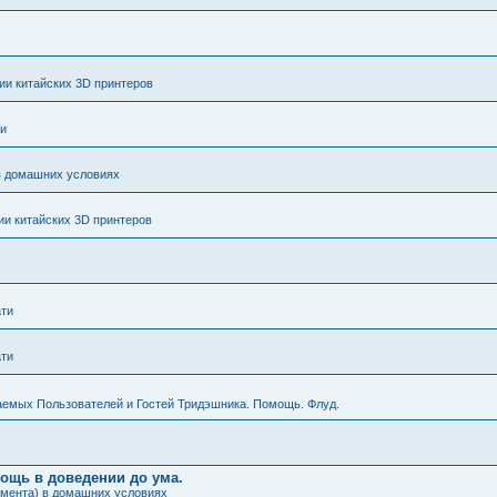
и китайских 3D принтеров
ти
в домашних условиях
и китайских 3D принтеров
ати
ати
аемых Пользователей и Гостей Тридэшника. Помощь. Флуд.
мощь в доведении до ума.
амента) в домашних условиях