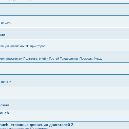
з печати
чати
тации китайских 3D принтеров
ния уважаемых Пользователей и Гостей Тридэшника. Помощь. Флуд.
з печати
печати
Touch
ouch, странные движения двигателей Z.
тка и изготовление 3D-принтера.