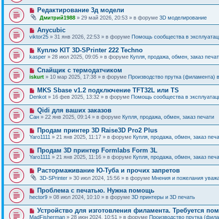
в
о
о
Н
Редактирование 3д модели
о
е
о
б
Дмитрий1988
» 29 май 2026, 20:53 » в форуме
3D моделирование
с
в
щ
о
о
е
Н
Anycubic
о
е
н
о
б
viktor25
» 31 янв 2026, 22:53 » в форуме
Помощь сообщества в эксплуатаци
с
и
в
щ
о
е
о
е
Н
Куплю KIT 3D-SPrinter 222 Techno
о
е
н
о
б
kasper
» 28 июл 2025, 09:05 » в форуме
Купля, продажа, обмен, заказ печа
с
и
в
щ
о
е
о
е
Н
Спайщик с термодатчиком
о
е
н
о
б
iskurt
» 10 мар 2025, 17:38 » в форуме
Производство прутка (филамента) 
с
и
в
щ
о
е
о
е
Н
MKS Sbase v1.2 подключение TFT32L или TS
о
е
н
о
б
Denkot
» 16 фев 2025, 13:32 » в форуме
Помощь сообщества в эксплуатаци
с
и
в
щ
о
е
о
е
Н
Qidi для ваших заказов
о
е
н
о
б
Сан
» 22 янв 2025, 09:14 » в форуме
Купля, продажа, обмен, заказ печати
с
и
в
щ
о
е
о
е
Н
Продам принтер 3D Raise3D Pro2 Plus
о
е
н
о
б
Yaro1111
» 21 янв 2025, 11:17 » в форуме
Купля, продажа, обмен, заказ печ
с
и
в
щ
о
е
о
е
Н
Продам 3D принтер Formlabs Form 3L
о
е
н
о
б
Yaro1111
» 21 янв 2025, 11:16 » в форуме
Купля, продажа, обмен, заказ печ
с
и
в
щ
о
е
о
е
Н
Растормаживание Ю-Туба и прочих запретов
о
е
н
о
б
3D-SPrinter
» 30 июл 2024, 15:56 » в форуме
Мнения и пожелания уваж
с
и
в
щ
о
е
о
е
Н
Проблема с печатью. Нужна помощь
о
е
н
о
б
hector9
» 08 июл 2024, 10:10 » в форуме
3D принтеры и 3D печать
с
и
в
щ
о
е
о
е
Н
Устройство для изготовления филамента. Требуется по
о
е
н
о
б
MadFisherman
» 28 июн 2024, 10:51 » в форуме
Производство прутка (фил
с