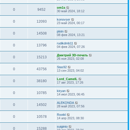
om1s
0
9452
30 май 2024, 18:12
konovser
0
12093
23 май 2024, 00:17
plotn
0
14508
08 фев 2024, 13:21
rudikdmb11
0
13796
04 фев 2024, 07:26
Дмитрий 3D-печать
0
15213
26 ноя 2023, 02:08
Stas92
0
43756
13 сен 2023, 04:02
Lord_CamelL
0
38180
17 авг 2023, 17:26
kiryan
0
10785
14 июл 2023, 06:45
ALEKONDA
0
14502
28 май 2023, 07:56
Rootkl
0
10578
14 апр 2023, 08:30
suiginto
0
15288
19 дек 2022, 23:34