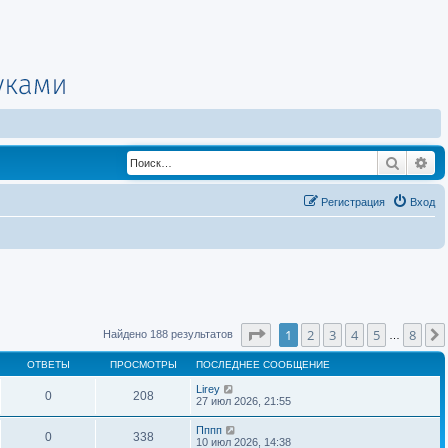
Поиск
Ра
Регистрация
Вход
Страница
1
из
8
1
2
3
4
5
8
Найдено 188 результатов
…
ОТВЕТЫ
ПРОСМОТРЫ
ПОСЛЕДНЕЕ СООБЩЕНИЕ
Lirey
0
208
27 июл 2026, 21:55
Пппп
0
338
10 июл 2026, 14:38