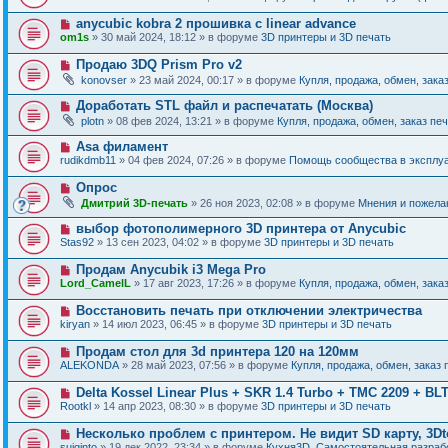
и
в
щ
о
е
о
е
Н
anycubic kobra 2 прошивка с linear advance
о
е
н
о
б
om1s
» 30 май 2024, 18:12 » в форуме
3D принтеры и 3D печать
с
и
в
щ
о
е
о
е
Н
Продаю 3DQ Prism Pro v2
о
е
н
о
б
konovser
» 23 май 2024, 00:17 » в форуме
Купля, продажа, обмен, зака
с
и
в
щ
о
е
о
е
Н
Доработать STL файл и распечатать (Москва)
о
е
н
о
б
plotn
» 08 фев 2024, 13:21 » в форуме
Купля, продажа, обмен, заказ пе
с
и
в
щ
о
е
о
е
Н
Asa филамент
о
е
н
о
б
rudikdmb11
» 04 фев 2024, 07:26 » в форуме
Помощь сообщества в эксплуа
с
и
в
щ
о
е
о
е
Н
Опрос
о
е
н
о
б
Дмитрий 3D-печать
» 26 ноя 2023, 02:08 » в форуме
Мнения и пожела
с
и
в
щ
о
е
о
е
Н
выбор фотополимерного 3D принтера от Anycubic
о
е
н
о
б
Stas92
» 13 сен 2023, 04:02 » в форуме
3D принтеры и 3D печать
с
и
в
щ
о
е
о
е
Н
Продам Anycubik i3 Mega Pro
о
е
н
о
б
Lord_CamelL
» 17 авг 2023, 17:26 » в форуме
Купля, продажа, обмен, зака
с
и
в
щ
о
е
о
е
Н
Восстановить печать при отключении электричества
о
е
н
о
б
kiryan
» 14 июл 2023, 06:45 » в форуме
3D принтеры и 3D печать
с
и
в
щ
о
е
о
е
Н
Продам стол для 3d принтера 120 на 120мм
о
е
н
о
б
ALEKONDA
» 28 май 2023, 07:56 » в форуме
Купля, продажа, обмен, заказ 
с
и
в
щ
о
е
о
е
Н
Delta Kossel Linear Plus + SKR 1.4 Turbo + TMC 2209 + BL
о
е
н
о
б
Rootkl
» 14 апр 2023, 08:30 » в форуме
3D принтеры и 3D печать
с
и
в
щ
о
е
о
е
Н
Несколько проблем с принтером. Не видит SD карту, 3Dt
о
е
н
о
б
suiginto
» 19 дек 2022, 23:34 » в форуме
Кухня3D. Самостоятельная разрабо