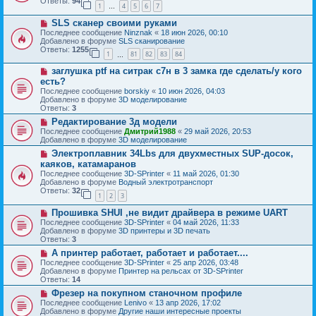
б
Ответы:
94
е
1
4
5
6
7
е
…
щ
с
е
Н
SLS сканер своими руками
о
н
о
о
Последнее сообщение
Ninznak
«
18 июн 2026, 00:10
и
в
б
Добавлено в форуме
SLS сканирование
е
о
щ
Ответы:
1255
1
81
82
83
84
е
…
е
с
н
Н
заглушка ptf на ситрак с7н в 3 замка где сделать/у кого
о
и
о
о
есть?
е
в
б
Последнее сообщение
borskiy
«
10 июн 2026, 04:03
о
щ
Добавлено в форуме
3D моделирование
е
е
Ответы:
3
с
н
о
Н
Редактирование 3д модели
и
о
о
е
Последнее сообщение
Дмитрий1988
«
29 май 2026, 20:53
б
в
Добавлено в форуме
3D моделирование
щ
о
Н
Электроплавник 34Lbs для двухместных SUP-досок,
е
е
о
н
с
каяков, катамаранов
в
и
о
Последнее сообщение
3D-SPrinter
«
11 май 2026, 01:30
о
е
о
Добавлено в форуме
Водный электротранспорт
е
б
Ответы:
32
с
1
2
3
щ
о
е
Н
о
Прошивка SHUI ,не видит драйвера в режиме UART
н
о
б
и
Последнее сообщение
3D-SPrinter
«
04 май 2026, 11:33
в
щ
е
Добавлено в форуме
3D принтеры и 3D печать
о
е
Ответы:
3
е
н
Н
А принтер работает, работает и работает....
с
и
о
о
е
Последнее сообщение
3D-SPrinter
«
25 апр 2026, 03:48
в
о
Добавлено в форуме
Принтер на рельсах от 3D-SPrinter
о
б
Ответы:
14
е
щ
Н
Фрезер на покупном станочном профиле
с
е
о
о
Последнее сообщение
Lenivo
«
13 апр 2026, 17:02
н
в
о
Добавлено в форуме
Другие наши интересные проекты
и