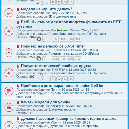
Ответы:
750
1
48
49
50
51
е
…
щ
с
е
Н
модели из игр, что делать?
о
н
о
о
Последнее сообщение
Lirey
«
27 июл 2026, 21:55
и
в
б
Добавлено в форуме
3D моделирование
е
о
щ
Н
PetPull - cтанок для производства филамента из PET
е
е
о
с
бутылок
н
в
о
и
Последнее сообщение
Viacheslav
«
24 июл 2026, 12:55
о
о
е
Добавлено в форуме
Переработка пластика из ПЭТ бутылок
е
б
Ответы:
2042
с
1
134
135
136
137
щ
…
о
е
Н
о
Принтер на рельсах от 3D-SPrinter
н
о
б
и
Последнее сообщение
3D-SPrinter
«
13 июл 2026, 09:04
в
щ
е
Добавлено в форуме
Принтер на рельсах от 3D-SPrinter
о
е
Ответы:
9582
1
636
637
638
639
е
н
…
с
и
Н
Полуавтоматический спайщик прутка
о
е
о
о
Последнее сообщение
PANTERA
«
13 июл 2026, 00:33
в
б
Добавлено в форуме
Переработка пластика из ПЭТ бутылок
о
щ
Ответы:
207
1
11
12
13
14
е
…
е
с
н
Н
Проблема с автовыравниваем ender 3 v3 ke
о
и
о
о
Последнее сообщение
Пппп
«
10 июл 2026, 14:38
е
в
б
Добавлено в форуме
Помощь сообщества в эксплуатации китайских 3D
о
щ
принтеров
е
е
Н
печать модели для улицы
с
н
о
о
Последнее сообщение
borskiy
«
29 июн 2026, 07:56
и
в
о
Добавлено в форуме
Блоги-мастерские
е
о
б
Ответы:
1
е
щ
Н
Делаем Лазерный Гравер из компьютерного хлама
с
е
о
о
Последнее сообщение
Vikent
«
22 июн 2026, 15:59
н
в
о
Добавлено в форуме
Другие наши интересные проекты
и
о