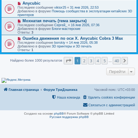
н
Н
Anycubic
о
и
о
о
Последнее сообщение
viktor25
«
31 янв 2026, 22:53
е
в
б
Добавлено в форуме
Помощь сообщества в эксплуатации китайских 3D
о
щ
принтеров
е
е
Н
Мохнатая печать (тема закрыта)
с
н
о
о
Последнее сообщение
Сергей_
«
16 янв 2026, 07:36
и
в
о
Добавлено в форуме
Блоги-мастерские
е
о
б
Ответы:
3
е
щ
Н
Ошибка движения по оси Х. Anycubic Cobra 3 Max
с
е
о
о
Последнее сообщение
borskiy
«
14 янв 2026, 05:38
н
в
о
Добавлено в форуме
3D принтеры и 3D печать
и
о
б
Ответы:
1
е
е
щ
с
е
Страница
1
из
40
о
1
2
3
4
5
40
След
Найдено более 1000 результатов
н
…
о
и
б
е
Перейти
щ
е
н
и
е
Главная страница
Форум ТриДэшника
Часовой пояс:
UTC+03:00
Наша команда
Удалить cookies конференции
Связаться с администрацией
Создано на основе
phpBB
® Forum Software © phpBB Limited
Русская поддержка phpBB