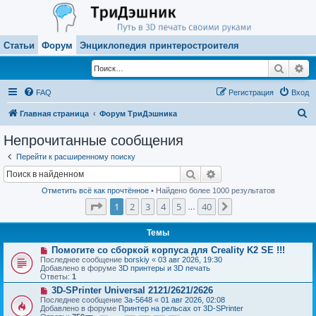
Статьи
Форум
Энциклопедия принтеростроителя
Поиск
Ра
FAQ
Регистрация
Вход
П
Главная страница
Форум ТриДэшника
о
Непрочитанные сообщения
и
Перейти к расширенному поиску
с
Поиск
Расширенный поиск
к
Отметить всё как прочтённое
• Найдено более 1000 результатов
Страница
1
из
40
1
2
3
4
5
40
След.
…
Темы
Н
Помогите со сборкой корпуса для Creality K2 SE !!!
о
Последнее сообщение
borskiy
«
03 авг 2026, 19:30
в
Добавлено в форуме
3D принтеры и 3D печать
о
Ответы:
1
е
Н
3D-SPrinter Universal 2121/2621/2626
с
о
о
Последнее сообщение
3a-5648
«
01 авг 2026, 02:08
в
о
Добавлено в форуме
Принтер на рельсах от 3D-SPrinter
о
б