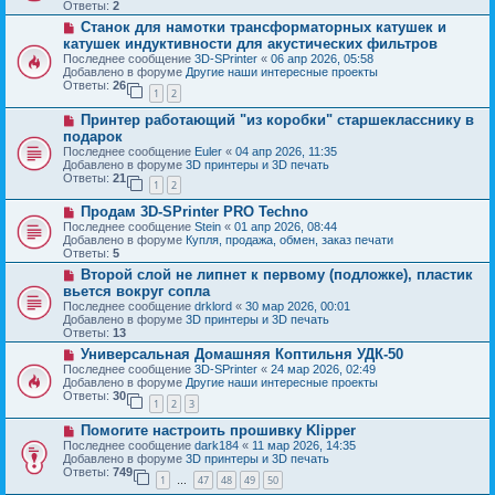
о
б
Ответы:
2
е
е
щ
Н
Станок для намотки трансформаторных катушек и
с
е
о
о
катушек индуктивности для акустических фильтров
н
в
о
и
Последнее сообщение
3D-SPrinter
«
06 апр 2026, 05:58
о
б
е
Добавлено в форуме
Другие наши интересные проекты
е
щ
Ответы:
26
с
1
2
е
о
н
Н
о
Принтер работающий "из коробки" старшекласснику в
и
о
б
е
подарок
в
щ
Последнее сообщение
Euler
«
04 апр 2026, 11:35
о
е
Добавлено в форуме
3D принтеры и 3D печать
е
н
Ответы:
21
с
и
1
2
о
е
Н
о
Продам 3D-SPrinter PRO Techno
о
б
Последнее сообщение
Stein
«
01 апр 2026, 08:44
в
щ
Добавлено в форуме
Купля, продажа, обмен, заказ печати
о
е
Ответы:
5
е
н
Н
Второй слой не липнет к первому (подложке), пластик
с
и
о
о
е
вьется вокруг сопла
в
о
Последнее сообщение
drklord
«
30 мар 2026, 00:01
о
б
Добавлено в форуме
3D принтеры и 3D печать
е
щ
Ответы:
13
с
е
о
Н
Универсальная Домашняя Коптильня УДК-50
н
о
о
и
Последнее сообщение
3D-SPrinter
«
24 мар 2026, 02:49
б
в
е
Добавлено в форуме
Другие наши интересные проекты
щ
о
Ответы:
30
1
2
3
е
е
н
с
Н
Помогите настроить прошивку Klipper
и
о
о
е
о
Последнее сообщение
dark184
«
11 мар 2026, 14:35
в
б
Добавлено в форуме
3D принтеры и 3D печать
о
щ
Ответы:
749
1
47
48
49
50
е
…
е
с