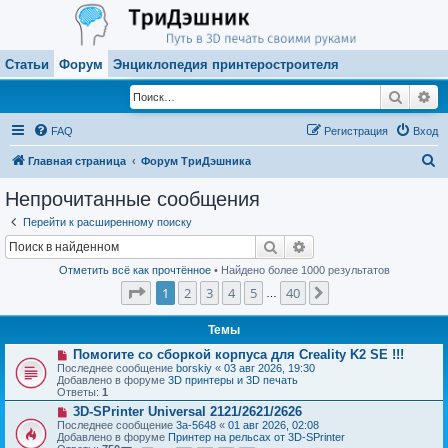
Статьи
Форум
Энциклопедия принтеростроителя
Поиск
Ра
FAQ
Регистрация
Вход
П
Главная страница
Форум ТриДэшника
о
Непрочитанные сообщения
и
Перейти к расширенному поиску
с
Поиск
Расширенный поиск
к
Отметить всё как прочтённое
• Найдено более 1000 результатов
Страница
1
из
40
1
2
3
4
5
40
След.
…
Темы
Н
Помогите со сборкой корпуса для Creality K2 SE !!!
о
Последнее сообщение
borskiy
«
03 авг 2026, 19:30
в
Добавлено в форуме
3D принтеры и 3D печать
о
Ответы:
1
е
Н
3D-SPrinter Universal 2121/2621/2626
с
о
о
Последнее сообщение
3a-5648
«
01 авг 2026, 02:08
в
о
Добавлено в форуме
Принтер на рельсах от 3D-SPrinter
о
б