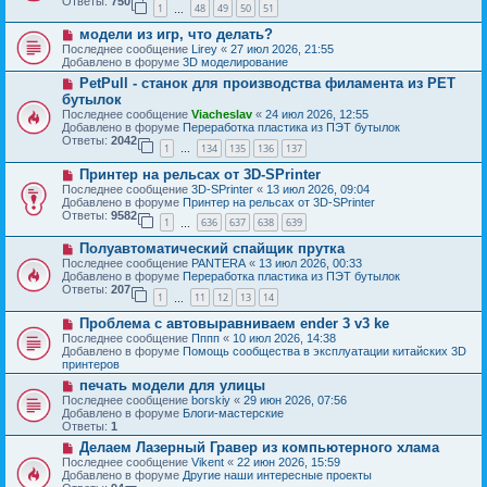
Ответы:
750
1
48
49
50
51
е
…
щ
с
е
Н
модели из игр, что делать?
о
н
о
о
Последнее сообщение
Lirey
«
27 июл 2026, 21:55
и
в
б
Добавлено в форуме
3D моделирование
е
о
щ
Н
PetPull - cтанок для производства филамента из PET
е
е
о
с
бутылок
н
в
о
и
Последнее сообщение
Viacheslav
«
24 июл 2026, 12:55
о
о
е
Добавлено в форуме
Переработка пластика из ПЭТ бутылок
е
б
Ответы:
2042
с
1
134
135
136
137
щ
…
о
е
Н
о
Принтер на рельсах от 3D-SPrinter
н
о
б
и
Последнее сообщение
3D-SPrinter
«
13 июл 2026, 09:04
в
щ
е
Добавлено в форуме
Принтер на рельсах от 3D-SPrinter
о
е
Ответы:
9582
1
636
637
638
639
е
н
…
с
и
Н
Полуавтоматический спайщик прутка
о
е
о
о
Последнее сообщение
PANTERA
«
13 июл 2026, 00:33
в
б
Добавлено в форуме
Переработка пластика из ПЭТ бутылок
о
щ
Ответы:
207
1
11
12
13
14
е
…
е
с
н
Н
Проблема с автовыравниваем ender 3 v3 ke
о
и
о
о
Последнее сообщение
Пппп
«
10 июл 2026, 14:38
е
в
б
Добавлено в форуме
Помощь сообщества в эксплуатации китайских 3D
о
щ
принтеров
е
е
Н
печать модели для улицы
с
н
о
о
Последнее сообщение
borskiy
«
29 июн 2026, 07:56
и
в
о
Добавлено в форуме
Блоги-мастерские
е
о
б
Ответы:
1
е
щ
Н
Делаем Лазерный Гравер из компьютерного хлама
с
е
о
о
Последнее сообщение
Vikent
«
22 июн 2026, 15:59
н
в
о
Добавлено в форуме
Другие наши интересные проекты
и
о