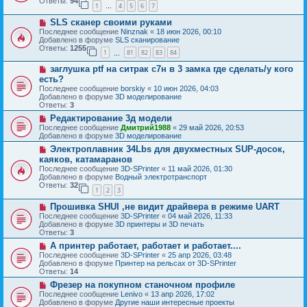
б
Ответы:
94
е
1
4
5
6
7
е
…
щ
с
е
Н
SLS сканер своими руками
о
н
о
о
Последнее сообщение
Ninznak
«
18 июн 2026, 00:10
и
в
б
Добавлено в форуме
SLS сканирование
е
о
щ
Ответы:
1255
1
81
82
83
84
е
…
е
с
н
Н
заглушка ptf на ситрак с7н в 3 замка где сделать/у кого
о
и
о
о
есть?
е
в
б
Последнее сообщение
borskiy
«
10 июн 2026, 04:03
о
щ
Добавлено в форуме
3D моделирование
е
е
Ответы:
3
с
н
о
Н
Редактирование 3д модели
и
о
о
е
Последнее сообщение
Дмитрий1988
«
29 май 2026, 20:53
б
в
Добавлено в форуме
3D моделирование
щ
о
Н
Электроплавник 34Lbs для двухместных SUP-досок,
е
е
о
н
с
каяков, катамаранов
в
и
о
Последнее сообщение
3D-SPrinter
«
11 май 2026, 01:30
о
е
о
Добавлено в форуме
Водный электротранспорт
е
б
Ответы:
32
с
1
2
3
щ
о
е
Н
о
Прошивка SHUI ,не видит драйвера в режиме UART
н
о
б
и
Последнее сообщение
3D-SPrinter
«
04 май 2026, 11:33
в
щ
е
Добавлено в форуме
3D принтеры и 3D печать
о
е
Ответы:
3
е
н
Н
А принтер работает, работает и работает....
с
и
о
о
е
Последнее сообщение
3D-SPrinter
«
25 апр 2026, 03:48
в
о
Добавлено в форуме
Принтер на рельсах от 3D-SPrinter
о
б
Ответы:
14
е
щ
Н
Фрезер на покупном станочном профиле
с
е
о
о
Последнее сообщение
Lenivo
«
13 апр 2026, 17:02
н
в
о
Добавлено в форуме
Другие наши интересные проекты
и