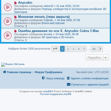
н
Н
Anycubic
о
и
о
о
Последнее сообщение
viktor25
«
31 янв 2026, 22:53
е
в
б
Добавлено в форуме
Помощь сообщества в эксплуатации китайских 3D
о
щ
принтеров
е
е
Н
Мохнатая печать (тема закрыта)
с
н
о
о
Последнее сообщение
Сергей_
«
16 янв 2026, 07:36
и
в
о
Добавлено в форуме
Блоги-мастерские
е
о
б
Ответы:
3
е
щ
Н
Ошибка движения по оси Х. Anycubic Cobra 3 Max
с
е
о
о
Последнее сообщение
borskiy
«
14 янв 2026, 05:38
н
в
о
Добавлено в форуме
3D принтеры и 3D печать
и
о
б
Ответы:
1
е
е
щ
с
е
Страница
1
из
40
о
1
2
3
4
5
40
След
Найдено более 1000 результатов
н
…
о
и
б
е
Перейти
щ
е
н
и
е
Главная страница
Форум ТриДэшника
Часовой пояс:
UTC+03:00
Наша команда
Удалить cookies конференции
Связаться с администрацией
Создано на основе
phpBB
® Forum Software © phpBB Limited
Русская поддержка phpBB