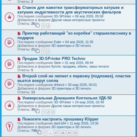
о
б
Ответы:
2
е
е
щ
Н
Станок для намотки трансформаторных катушек и
с
е
о
о
катушек индуктивности для акустических фильтров
н
в
о
и
Последнее сообщение
3D-SPrinter
«
06 апр 2026, 05:58
о
б
е
Добавлено в форуме
Другие наши интересные проекты
е
щ
Ответы:
26
с
1
2
е
о
н
Н
о
Принтер работающий "из коробки" старшекласснику в
и
о
б
е
подарок
в
щ
Последнее сообщение
Euler
«
04 апр 2026, 11:35
о
е
Добавлено в форуме
3D принтеры и 3D печать
е
н
Ответы:
21
с
и
1
2
о
е
Н
о
Продам 3D-SPrinter PRO Techno
о
б
Последнее сообщение
Stein
«
01 апр 2026, 08:44
в
щ
Добавлено в форуме
Купля, продажа, обмен, заказ печати
о
е
Ответы:
5
е
н
Н
Второй слой не липнет к первому (подложке), пластик
с
и
о
о
е
вьется вокруг сопла
в
о
Последнее сообщение
drklord
«
30 мар 2026, 00:01
о
б
Добавлено в форуме
3D принтеры и 3D печать
е
щ
Ответы:
13
с
е
о
Н
Универсальная Домашняя Коптильня УДК-50
н
о
о
и
Последнее сообщение
3D-SPrinter
«
24 мар 2026, 02:49
б
в
е
Добавлено в форуме
Другие наши интересные проекты
щ
о
Ответы:
30
1
2
3
е
е
н
с
Н
Помогите настроить прошивку Klipper
и
о
о
е
о
Последнее сообщение
dark184
«
11 мар 2026, 14:35
в
б
Добавлено в форуме
3D принтеры и 3D печать
о
щ
Ответы:
749
1
47
48
49
50
е
…
е
с