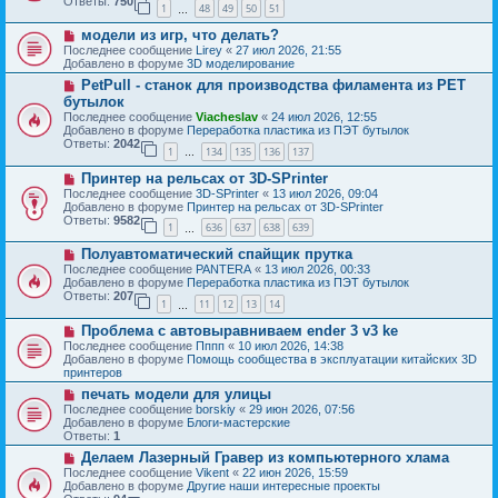
Ответы:
750
1
48
49
50
51
е
…
щ
с
е
Н
модели из игр, что делать?
о
н
о
о
Последнее сообщение
Lirey
«
27 июл 2026, 21:55
и
в
б
Добавлено в форуме
3D моделирование
е
о
щ
Н
PetPull - cтанок для производства филамента из PET
е
е
о
с
бутылок
н
в
о
и
Последнее сообщение
Viacheslav
«
24 июл 2026, 12:55
о
о
е
Добавлено в форуме
Переработка пластика из ПЭТ бутылок
е
б
Ответы:
2042
с
1
134
135
136
137
щ
…
о
е
Н
о
Принтер на рельсах от 3D-SPrinter
н
о
б
и
Последнее сообщение
3D-SPrinter
«
13 июл 2026, 09:04
в
щ
е
Добавлено в форуме
Принтер на рельсах от 3D-SPrinter
о
е
Ответы:
9582
1
636
637
638
639
е
н
…
с
и
Н
Полуавтоматический спайщик прутка
о
е
о
о
Последнее сообщение
PANTERA
«
13 июл 2026, 00:33
в
б
Добавлено в форуме
Переработка пластика из ПЭТ бутылок
о
щ
Ответы:
207
1
11
12
13
14
е
…
е
с
н
Н
Проблема с автовыравниваем ender 3 v3 ke
о
и
о
о
Последнее сообщение
Пппп
«
10 июл 2026, 14:38
е
в
б
Добавлено в форуме
Помощь сообщества в эксплуатации китайских 3D
о
щ
принтеров
е
е
Н
печать модели для улицы
с
н
о
о
Последнее сообщение
borskiy
«
29 июн 2026, 07:56
и
в
о
Добавлено в форуме
Блоги-мастерские
е
о
б
Ответы:
1
е
щ
Н
Делаем Лазерный Гравер из компьютерного хлама
с
е
о
о
Последнее сообщение
Vikent
«
22 июн 2026, 15:59
н
в
о
Добавлено в форуме
Другие наши интересные проекты
и
о