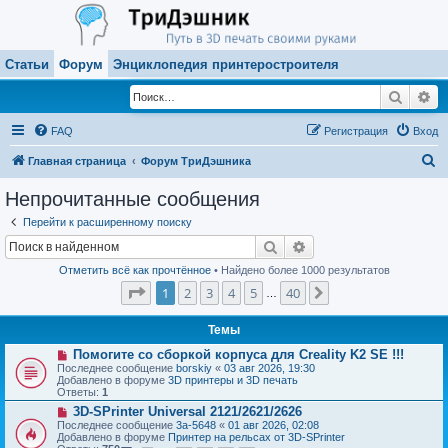
Статьи
Форум
Энциклопедия принтеростроителя
Поиск
Ра
FAQ
Регистрация
Вход
П
Главная страница
Форум ТриДэшника
о
Непрочитанные сообщения
и
Перейти к расширенному поиску
с
Поиск
Расширенный поиск
к
Отметить всё как прочтённое
• Найдено более 1000 результатов
Страница
1
из
40
1
2
3
4
5
40
След.
…
Темы
Н
Помогите со сборкой корпуса для Creality K2 SE !!!
о
Последнее сообщение
borskiy
«
03 авг 2026, 19:30
в
Добавлено в форуме
3D принтеры и 3D печать
о
Ответы:
1
е
Н
3D-SPrinter Universal 2121/2621/2626
с
о
о
Последнее сообщение
3a-5648
«
01 авг 2026, 02:08
в
о
Добавлено в форуме
Принтер на рельсах от 3D-SPrinter
о
б