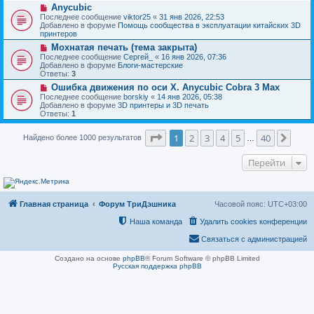
н
Н
Anycubic
о
и
о
о
Последнее сообщение
viktor25
«
31 янв 2026, 22:53
е
в
б
Добавлено в форуме
Помощь сообщества в эксплуатации китайских 3D
о
щ
принтеров
е
е
Н
Мохнатая печать (тема закрыта)
с
н
о
о
Последнее сообщение
Сергей_
«
16 янв 2026, 07:36
и
в
о
Добавлено в форуме
Блоги-мастерские
е
о
б
Ответы:
3
е
щ
Н
Ошибка движения по оси Х. Anycubic Cobra 3 Max
с
е
о
о
Последнее сообщение
borskiy
«
14 янв 2026, 05:38
н
в
о
Добавлено в форуме
3D принтеры и 3D печать
и
о
б
Ответы:
1
е
е
щ
с
е
Страница
1
из
40
о
1
2
3
4
5
40
След
Найдено более 1000 результатов
н
…
о
и
б
е
Перейти
щ
е
н
и
е
Главная страница
Форум ТриДэшника
Часовой пояс:
UTC+03:00
Наша команда
Удалить cookies конференции
Связаться с администрацией
Создано на основе
phpBB
® Forum Software © phpBB Limited
Русская поддержка phpBB