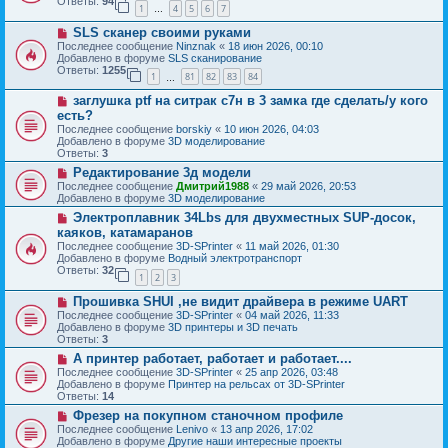
б
Ответы:
94
е
1
4
5
6
7
е
…
щ
с
е
Н
SLS сканер своими руками
о
н
о
о
Последнее сообщение
Ninznak
«
18 июн 2026, 00:10
и
в
б
Добавлено в форуме
SLS сканирование
е
о
щ
Ответы:
1255
1
81
82
83
84
е
…
е
с
н
Н
заглушка ptf на ситрак с7н в 3 замка где сделать/у кого
о
и
о
о
есть?
е
в
б
Последнее сообщение
borskiy
«
10 июн 2026, 04:03
о
щ
Добавлено в форуме
3D моделирование
е
е
Ответы:
3
с
н
о
Н
Редактирование 3д модели
и
о
о
е
Последнее сообщение
Дмитрий1988
«
29 май 2026, 20:53
б
в
Добавлено в форуме
3D моделирование
щ
о
Н
Электроплавник 34Lbs для двухместных SUP-досок,
е
е
о
н
с
каяков, катамаранов
в
и
о
Последнее сообщение
3D-SPrinter
«
11 май 2026, 01:30
о
е
о
Добавлено в форуме
Водный электротранспорт
е
б
Ответы:
32
с
1
2
3
щ
о
е
Н
о
Прошивка SHUI ,не видит драйвера в режиме UART
н
о
б
и
Последнее сообщение
3D-SPrinter
«
04 май 2026, 11:33
в
щ
е
Добавлено в форуме
3D принтеры и 3D печать
о
е
Ответы:
3
е
н
Н
А принтер работает, работает и работает....
с
и
о
о
е
Последнее сообщение
3D-SPrinter
«
25 апр 2026, 03:48
в
о
Добавлено в форуме
Принтер на рельсах от 3D-SPrinter
о
б
Ответы:
14
е
щ
Н
Фрезер на покупном станочном профиле
с
е
о
о
Последнее сообщение
Lenivo
«
13 апр 2026, 17:02
н
в
о
Добавлено в форуме
Другие наши интересные проекты
и