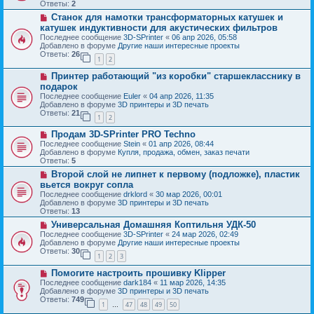
о
б
Ответы:
2
е
е
щ
Н
Станок для намотки трансформаторных катушек и
с
е
о
о
катушек индуктивности для акустических фильтров
н
в
о
и
Последнее сообщение
3D-SPrinter
«
06 апр 2026, 05:58
о
б
е
Добавлено в форуме
Другие наши интересные проекты
е
щ
Ответы:
26
с
1
2
е
о
н
Н
о
Принтер работающий "из коробки" старшекласснику в
и
о
б
е
подарок
в
щ
Последнее сообщение
Euler
«
04 апр 2026, 11:35
о
е
Добавлено в форуме
3D принтеры и 3D печать
е
н
Ответы:
21
с
и
1
2
о
е
Н
о
Продам 3D-SPrinter PRO Techno
о
б
Последнее сообщение
Stein
«
01 апр 2026, 08:44
в
щ
Добавлено в форуме
Купля, продажа, обмен, заказ печати
о
е
Ответы:
5
е
н
Н
Второй слой не липнет к первому (подложке), пластик
с
и
о
о
е
вьется вокруг сопла
в
о
Последнее сообщение
drklord
«
30 мар 2026, 00:01
о
б
Добавлено в форуме
3D принтеры и 3D печать
е
щ
Ответы:
13
с
е
о
Н
Универсальная Домашняя Коптильня УДК-50
н
о
о
и
Последнее сообщение
3D-SPrinter
«
24 мар 2026, 02:49
б
в
е
Добавлено в форуме
Другие наши интересные проекты
щ
о
Ответы:
30
1
2
3
е
е
н
с
Н
Помогите настроить прошивку Klipper
и
о
о
е
о
Последнее сообщение
dark184
«
11 мар 2026, 14:35
в
б
Добавлено в форуме
3D принтеры и 3D печать
о
щ
Ответы:
749
1
47
48
49
50
е
…
е
с