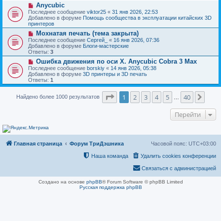
н
Н
Anycubic
о
и
о
о
Последнее сообщение
viktor25
«
31 янв 2026, 22:53
е
в
б
Добавлено в форуме
Помощь сообщества в эксплуатации китайских 3D
о
щ
принтеров
е
е
Н
Мохнатая печать (тема закрыта)
с
н
о
о
Последнее сообщение
Сергей_
«
16 янв 2026, 07:36
и
в
о
Добавлено в форуме
Блоги-мастерские
е
о
б
Ответы:
3
е
щ
Н
Ошибка движения по оси Х. Anycubic Cobra 3 Max
с
е
о
о
Последнее сообщение
borskiy
«
14 янв 2026, 05:38
н
в
о
Добавлено в форуме
3D принтеры и 3D печать
и
о
б
Ответы:
1
е
е
щ
с
е
Страница
1
из
40
о
1
2
3
4
5
40
След
Найдено более 1000 результатов
н
…
о
и
б
е
Перейти
щ
е
н
и
е
Главная страница
Форум ТриДэшника
Часовой пояс:
UTC+03:00
Наша команда
Удалить cookies конференции
Связаться с администрацией
Создано на основе
phpBB
® Forum Software © phpBB Limited
Русская поддержка phpBB