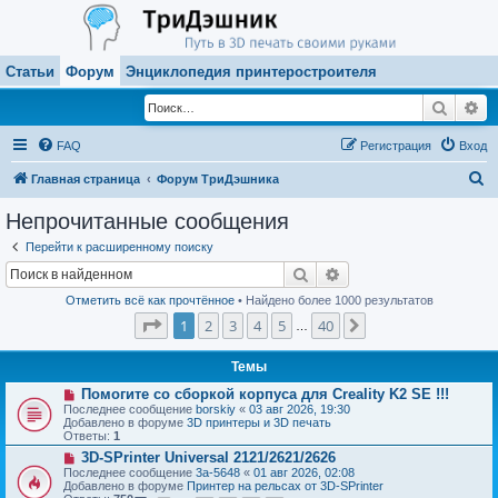
Статьи
Форум
Энциклопедия принтеростроителя
Поиск
Ра
FAQ
Регистрация
Вход
П
Главная страница
Форум ТриДэшника
о
Непрочитанные сообщения
и
Перейти к расширенному поиску
с
Поиск
Расширенный поиск
к
Отметить всё как прочтённое
• Найдено более 1000 результатов
Страница
1
из
40
1
2
3
4
5
40
След.
…
Темы
Н
Помогите со сборкой корпуса для Creality K2 SE !!!
о
Последнее сообщение
borskiy
«
03 авг 2026, 19:30
в
Добавлено в форуме
3D принтеры и 3D печать
о
Ответы:
1
е
Н
3D-SPrinter Universal 2121/2621/2626
с
о
о
Последнее сообщение
3a-5648
«
01 авг 2026, 02:08
в
о
Добавлено в форуме
Принтер на рельсах от 3D-SPrinter
о
б