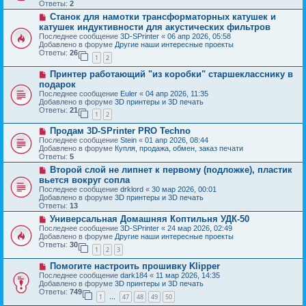
о
б
Ответы:
2
е
е
щ
Н
Станок для намотки трансформаторных катушек и
с
е
о
о
катушек индуктивности для акустических фильтров
н
в
о
и
Последнее сообщение
3D-SPrinter
«
06 апр 2026, 05:58
о
б
е
Добавлено в форуме
Другие наши интересные проекты
е
щ
Ответы:
26
с
1
2
е
о
н
Н
о
Принтер работающий "из коробки" старшекласснику в
и
о
б
е
подарок
в
щ
Последнее сообщение
Euler
«
04 апр 2026, 11:35
о
е
Добавлено в форуме
3D принтеры и 3D печать
е
н
Ответы:
21
с
и
1
2
о
е
Н
о
Продам 3D-SPrinter PRO Techno
о
б
Последнее сообщение
Stein
«
01 апр 2026, 08:44
в
щ
Добавлено в форуме
Купля, продажа, обмен, заказ печати
о
е
Ответы:
5
е
н
Н
Второй слой не липнет к первому (подложке), пластик
с
и
о
о
е
вьется вокруг сопла
в
о
Последнее сообщение
drklord
«
30 мар 2026, 00:01
о
б
Добавлено в форуме
3D принтеры и 3D печать
е
щ
Ответы:
13
с
е
о
Н
Универсальная Домашняя Коптильня УДК-50
н
о
о
и
Последнее сообщение
3D-SPrinter
«
24 мар 2026, 02:49
б
в
е
Добавлено в форуме
Другие наши интересные проекты
щ
о
Ответы:
30
1
2
3
е
е
н
с
Н
Помогите настроить прошивку Klipper
и
о
о
е
о
Последнее сообщение
dark184
«
11 мар 2026, 14:35
в
б
Добавлено в форуме
3D принтеры и 3D печать
о
щ
Ответы:
749
1
47
48
49
50
е
…
е
с