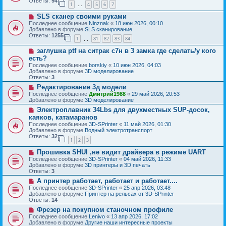
б
Ответы:
94
е
1
4
5
6
7
е
…
щ
с
е
Н
SLS сканер своими руками
о
н
о
о
Последнее сообщение
Ninznak
«
18 июн 2026, 00:10
и
в
б
Добавлено в форуме
SLS сканирование
е
о
щ
Ответы:
1255
1
81
82
83
84
е
…
е
с
н
Н
заглушка ptf на ситрак с7н в 3 замка где сделать/у кого
о
и
о
о
есть?
е
в
б
Последнее сообщение
borskiy
«
10 июн 2026, 04:03
о
щ
Добавлено в форуме
3D моделирование
е
е
Ответы:
3
с
н
о
Н
Редактирование 3д модели
и
о
о
е
Последнее сообщение
Дмитрий1988
«
29 май 2026, 20:53
б
в
Добавлено в форуме
3D моделирование
щ
о
Н
Электроплавник 34Lbs для двухместных SUP-досок,
е
е
о
н
с
каяков, катамаранов
в
и
о
Последнее сообщение
3D-SPrinter
«
11 май 2026, 01:30
о
е
о
Добавлено в форуме
Водный электротранспорт
е
б
Ответы:
32
с
1
2
3
щ
о
е
Н
о
Прошивка SHUI ,не видит драйвера в режиме UART
н
о
б
и
Последнее сообщение
3D-SPrinter
«
04 май 2026, 11:33
в
щ
е
Добавлено в форуме
3D принтеры и 3D печать
о
е
Ответы:
3
е
н
Н
А принтер работает, работает и работает....
с
и
о
о
е
Последнее сообщение
3D-SPrinter
«
25 апр 2026, 03:48
в
о
Добавлено в форуме
Принтер на рельсах от 3D-SPrinter
о
б
Ответы:
14
е
щ
Н
Фрезер на покупном станочном профиле
с
е
о
о
Последнее сообщение
Lenivo
«
13 апр 2026, 17:02
н
в
о
Добавлено в форуме
Другие наши интересные проекты
и