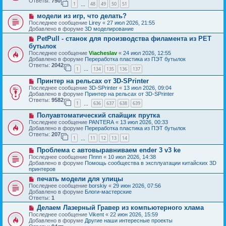
Ответы:
750
1
48
49
50
51
е
…
щ
с
е
Н
модели из игр, что делать?
о
н
о
о
Последнее сообщение
Lirey
«
27 июл 2026, 21:55
и
в
б
Добавлено в форуме
3D моделирование
е
о
щ
Н
PetPull - cтанок для производства филамента из PET
е
е
о
с
бутылок
н
в
о
и
Последнее сообщение
Viacheslav
«
24 июл 2026, 12:55
о
о
е
Добавлено в форуме
Переработка пластика из ПЭТ бутылок
е
б
Ответы:
2042
с
1
134
135
136
137
щ
…
о
е
Н
о
Принтер на рельсах от 3D-SPrinter
н
о
б
и
Последнее сообщение
3D-SPrinter
«
13 июл 2026, 09:04
в
щ
е
Добавлено в форуме
Принтер на рельсах от 3D-SPrinter
о
е
Ответы:
9582
1
636
637
638
639
е
н
…
с
и
Н
Полуавтоматический спайщик прутка
о
е
о
о
Последнее сообщение
PANTERA
«
13 июл 2026, 00:33
в
б
Добавлено в форуме
Переработка пластика из ПЭТ бутылок
о
щ
Ответы:
207
1
11
12
13
14
е
…
е
с
н
Н
Проблема с автовыравниваем ender 3 v3 ke
о
и
о
о
Последнее сообщение
Пппп
«
10 июл 2026, 14:38
е
в
б
Добавлено в форуме
Помощь сообщества в эксплуатации китайских 3D
о
щ
принтеров
е
е
Н
печать модели для улицы
с
н
о
о
Последнее сообщение
borskiy
«
29 июн 2026, 07:56
и
в
о
Добавлено в форуме
Блоги-мастерские
е
о
б
Ответы:
1
е
щ
Н
Делаем Лазерный Гравер из компьютерного хлама
с
е
о
о
Последнее сообщение
Vikent
«
22 июн 2026, 15:59
н
в
о
Добавлено в форуме
Другие наши интересные проекты
и
о