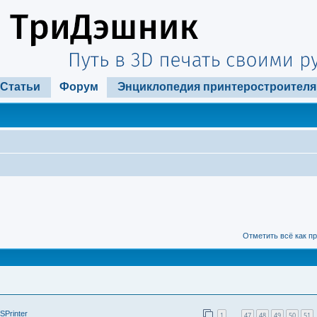
Статьи
Форум
Энциклопедия принтеростроителя
Отметить всё как п
SPrinter
1
47
48
49
50
51
…