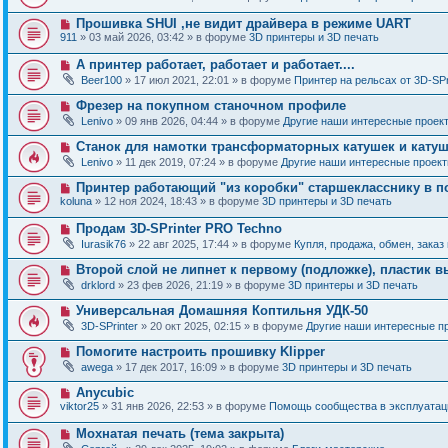
и
в
щ
о
е
о
е
Н
Прошивка SHUI ,не видит драйвера в режиме UART
о
е
н
о
б
911
» 03 май 2026, 03:42 » в форуме
3D принтеры и 3D печать
с
и
в
щ
о
е
о
е
Н
А принтер работает, работает и работает....
о
е
н
о
б
Beer100
» 17 июл 2021, 22:01 » в форуме
Принтер на рельсах от 3D-SPr
с
и
в
щ
о
е
о
е
Н
Фрезер на покупном станочном профиле
о
е
н
о
б
Lenivo
» 09 янв 2026, 04:44 » в форуме
Другие наши интересные проек
с
и
в
щ
о
е
о
е
Н
Станок для намотки трансформаторных катушек и катуш
о
е
н
о
б
Lenivo
» 11 дек 2019, 07:24 » в форуме
Другие наши интересные проек
с
и
в
щ
о
е
о
е
Н
Принтер работающий "из коробки" старшекласснику в п
о
е
н
о
б
koluna
» 12 ноя 2024, 18:43 » в форуме
3D принтеры и 3D печать
с
и
в
щ
о
е
о
е
Н
Продам 3D-SPrinter PRO Techno
о
е
н
о
б
Iurasik76
» 22 авг 2025, 17:44 » в форуме
Купля, продажа, обмен, заказ
с
и
в
щ
о
е
о
е
Н
Второй слой не липнет к первому (подложке), пластик в
о
е
н
о
б
drklord
» 23 фев 2026, 21:19 » в форуме
3D принтеры и 3D печать
с
и
в
щ
о
е
о
е
Н
Универсальная Домашняя Коптильня УДК-50
о
е
н
о
б
3D-SPrinter
» 20 окт 2025, 02:15 » в форуме
Другие наши интересные п
с
и
в
щ
о
е
о
е
Н
Помогите настроить прошивку Klipper
о
е
н
о
б
awega
» 17 дек 2017, 16:09 » в форуме
3D принтеры и 3D печать
с
и
в
щ
о
е
о
е
Н
Anycubic
о
е
н
о
б
viktor25
» 31 янв 2026, 22:53 » в форуме
Помощь сообщества в эксплуатаци
с
и
в
щ
о
е
о
е
Н
Мохнатая печать (тема закрыта)
о
е
н
о
б