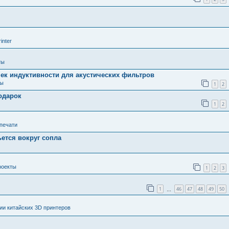
inter
ты
ек индуктивности для акустических фильтров
ты
1
2
одарок
1
2
 печати
ьется вокруг сопла
роекты
1
2
3
1
46
47
48
49
50
…
и китайских 3D принтеров