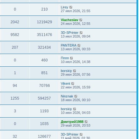
Lirey
0
210
27 июл 2026, 21:55
Viacheslav
2042
1219429
24 июл 2026, 12:55
3D-SPrinter
9582
3511476
13 июл 2026, 09:04
PANTERA
207
321434
13 июл 2026, 00:33
Пппп
0
460
10 июл 2026, 14:38
borskiy
1
851
29 июн 2026, 07:56
Vikent
94
70766
22 июн 2026, 15:59
Ninznak
1255
594257
18 июн 2026, 00:10
borskiy
3
1193
10 июн 2026, 04:03
Дмитрий1988
0
1035
29 май 2026, 20:53
3D-SPrinter
32
126677
11 май 2026, 01:30