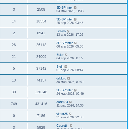
3D-SPrinter
3
2508
04 май 2026, 11:33
3D-SPrinter
14
18554
25 апр 2026, 03:48
Lenivo
2
6541
13 апр 2026, 17:02
3D-SPrinter
26
26118
06 апр 2026, 05:58
Euler
21
24009
04 апр 2026, 11:35
Stein
5
37142
01 апр 2026, 08:44
drklord
13
74157
30 мар 2026, 00:01
3D-SPrinter
30
120146
24 мар 2026, 02:49
dark184
749
431416
11 мар 2026, 14:35
viktor25
0
7186
31 янв 2026, 22:53
Сергей_
3
5929
16 янв 2026, 07:36