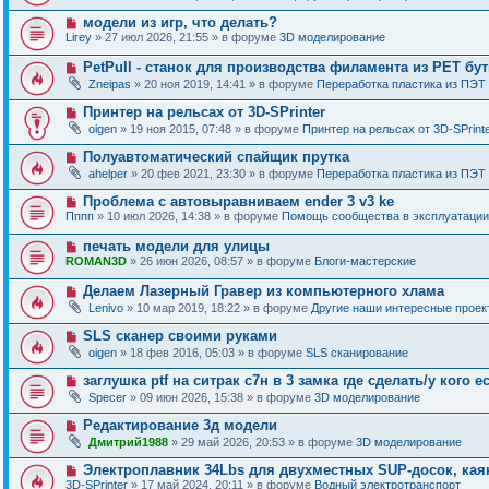
в
о
о
Н
модели из игр, что делать?
о
е
о
б
Lirey
» 27 июл 2026, 21:55 » в форуме
3D моделирование
с
в
щ
о
о
е
Н
PetPull - cтанок для производства филамента из PET бу
о
е
н
о
б
Zneipas
» 20 ноя 2019, 14:41 » в форуме
Переработка пластика из ПЭТ
с
и
в
щ
о
е
о
е
Н
Принтер на рельсах от 3D-SPrinter
о
е
н
о
б
oigen
» 19 ноя 2015, 07:48 » в форуме
Принтер на рельсах от 3D-SPrint
с
и
в
щ
о
е
о
е
Н
Полуавтоматический спайщик прутка
о
е
н
о
б
ahelper
» 20 фев 2021, 23:30 » в форуме
Переработка пластика из ПЭТ
с
и
в
щ
о
е
о
е
Н
Проблема с автовыравниваем ender 3 v3 ke
о
е
н
о
б
Пппп
» 10 июл 2026, 14:38 » в форуме
Помощь сообщества в эксплуатации
с
и
в
щ
о
е
о
е
Н
печать модели для улицы
о
е
н
о
б
ROMAN3D
» 26 июн 2026, 08:57 » в форуме
Блоги-мастерские
с
и
в
щ
о
е
о
е
Н
Делаем Лазерный Гравер из компьютерного хлама
о
е
н
о
б
Lenivo
» 10 мар 2019, 18:22 » в форуме
Другие наши интересные проек
с
и
в
щ
о
е
о
е
Н
SLS сканер своими руками
о
е
н
о
б
oigen
» 18 фев 2016, 05:03 » в форуме
SLS сканирование
с
и
в
щ
о
е
о
е
Н
заглушка ptf на ситрак с7н в 3 замка где сделать/у кого е
о
е
н
о
б
Specer
» 09 июн 2026, 15:38 » в форуме
3D моделирование
с
и
в
щ
о
е
о
е
Н
Редактирование 3д модели
о
е
н
о
б
Дмитрий1988
» 29 май 2026, 20:53 » в форуме
3D моделирование
с
и
в
щ
о
е
о
е
Н
Электроплавник 34Lbs для двухместных SUP-досок, кая
о
е
н
о
б
3D-SPrinter
» 17 май 2024, 20:11 » в форуме
Водный электротранспорт
с