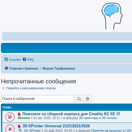
Ссылки
FAQ
Главная страница
Форум ТриДэшника
Непрочитанные сообщения
Перейти к расширенному поиску
Поиск
Расширенный поиск
ТЕМЫ
Н
Помогите со сборкой корпуса для Creality K2 SE !!!
о
Shomni
» 01 авг 2026, 18:11 » в форуме
3D принтеры и 3D печать
в
о
Н
3D-SPrinter Universal 2121/2621/2626
е
о
3D-SPrinter
» 31 мар 2022, 04:42 » в форуме
Принтер на рельсах от 3D-
с