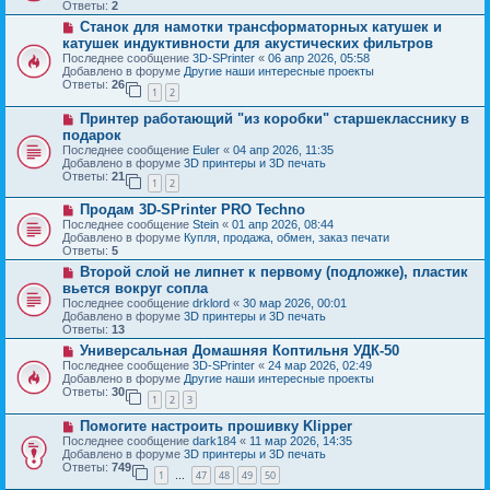
о
б
Ответы:
2
е
е
щ
Н
Станок для намотки трансформаторных катушек и
с
е
о
о
катушек индуктивности для акустических фильтров
н
в
о
и
Последнее сообщение
3D-SPrinter
«
06 апр 2026, 05:58
о
б
е
Добавлено в форуме
Другие наши интересные проекты
е
щ
Ответы:
26
с
1
2
е
о
н
Н
о
Принтер работающий "из коробки" старшекласснику в
и
о
б
е
подарок
в
щ
Последнее сообщение
Euler
«
04 апр 2026, 11:35
о
е
Добавлено в форуме
3D принтеры и 3D печать
е
н
Ответы:
21
с
и
1
2
о
е
Н
о
Продам 3D-SPrinter PRO Techno
о
б
Последнее сообщение
Stein
«
01 апр 2026, 08:44
в
щ
Добавлено в форуме
Купля, продажа, обмен, заказ печати
о
е
Ответы:
5
е
н
Н
Второй слой не липнет к первому (подложке), пластик
с
и
о
о
е
вьется вокруг сопла
в
о
Последнее сообщение
drklord
«
30 мар 2026, 00:01
о
б
Добавлено в форуме
3D принтеры и 3D печать
е
щ
Ответы:
13
с
е
о
Н
Универсальная Домашняя Коптильня УДК-50
н
о
о
и
Последнее сообщение
3D-SPrinter
«
24 мар 2026, 02:49
б
в
е
Добавлено в форуме
Другие наши интересные проекты
щ
о
Ответы:
30
1
2
3
е
е
н
с
Н
Помогите настроить прошивку Klipper
и
о
о
е
о
Последнее сообщение
dark184
«
11 мар 2026, 14:35
в
б
Добавлено в форуме
3D принтеры и 3D печать
о
щ
Ответы:
749
1
47
48
49
50
е
…
е
с