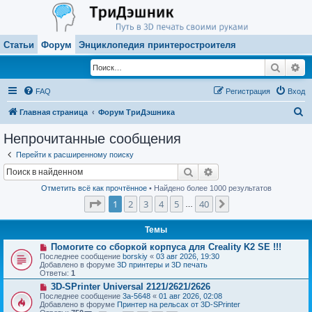
Статьи
Форум
Энциклопедия принтеростроителя
Поиск
Ра
FAQ
Регистрация
Вход
П
Главная страница
Форум ТриДэшника
о
Непрочитанные сообщения
и
Перейти к расширенному поиску
с
Поиск
Расширенный поиск
к
Отметить всё как прочтённое
• Найдено более 1000 результатов
Страница
1
из
40
1
2
3
4
5
40
След.
…
Темы
Н
Помогите со сборкой корпуса для Creality K2 SE !!!
о
Последнее сообщение
borskiy
«
03 авг 2026, 19:30
в
Добавлено в форуме
3D принтеры и 3D печать
о
Ответы:
1
е
Н
3D-SPrinter Universal 2121/2621/2626
с
о
о
Последнее сообщение
3a-5648
«
01 авг 2026, 02:08
в
о
Добавлено в форуме
Принтер на рельсах от 3D-SPrinter
о
б