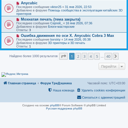
н
Н
Anycubic
о
и
о
о
Последнее сообщение
viktor25
«
31 янв 2026, 22:53
е
в
б
Добавлено в форуме
Помощь сообщества в эксплуатации китайских 3D
о
щ
принтеров
е
е
Н
Мохнатая печать (тема закрыта)
с
н
о
о
Последнее сообщение
Сергей_
«
16 янв 2026, 07:36
и
в
о
Добавлено в форуме
Блоги-мастерские
е
о
б
Ответы:
3
е
щ
Н
Ошибка движения по оси Х. Anycubic Cobra 3 Max
с
е
о
о
Последнее сообщение
borskiy
«
14 янв 2026, 05:38
н
в
о
Добавлено в форуме
3D принтеры и 3D печать
и
о
б
Ответы:
1
е
е
щ
с
е
Страница
1
из
40
о
1
2
3
4
5
40
След
Найдено более 1000 результатов
н
…
о
и
б
е
Перейти
щ
е
н
и
е
Главная страница
Форум ТриДэшника
Часовой пояс:
UTC+03:00
Наша команда
Удалить cookies конференции
Связаться с администрацией
Создано на основе
phpBB
® Forum Software © phpBB Limited
Русская поддержка phpBB