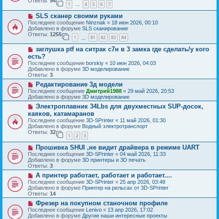
б
Ответы:
94
е
1
4
5
6
7
е
…
щ
с
е
Н
SLS сканер своими руками
о
н
о
о
Последнее сообщение
Ninznak
«
18 июн 2026, 00:10
и
в
б
Добавлено в форуме
SLS сканирование
е
о
щ
Ответы:
1255
1
81
82
83
84
е
…
е
с
н
Н
заглушка ptf на ситрак с7н в 3 замка где сделать/у кого
о
и
о
о
есть?
е
в
б
Последнее сообщение
borskiy
«
10 июн 2026, 04:03
о
щ
Добавлено в форуме
3D моделирование
е
е
Ответы:
3
с
н
о
Н
Редактирование 3д модели
и
о
о
е
Последнее сообщение
Дмитрий1988
«
29 май 2026, 20:53
б
в
Добавлено в форуме
3D моделирование
щ
о
Н
Электроплавник 34Lbs для двухместных SUP-досок,
е
е
о
н
с
каяков, катамаранов
в
и
о
Последнее сообщение
3D-SPrinter
«
11 май 2026, 01:30
о
е
о
Добавлено в форуме
Водный электротранспорт
е
б
Ответы:
32
с
1
2
3
щ
о
е
Н
о
Прошивка SHUI ,не видит драйвера в режиме UART
н
о
б
и
Последнее сообщение
3D-SPrinter
«
04 май 2026, 11:33
в
щ
е
Добавлено в форуме
3D принтеры и 3D печать
о
е
Ответы:
3
е
н
Н
А принтер работает, работает и работает....
с
и
о
о
е
Последнее сообщение
3D-SPrinter
«
25 апр 2026, 03:48
в
о
Добавлено в форуме
Принтер на рельсах от 3D-SPrinter
о
б
Ответы:
14
е
щ
Н
Фрезер на покупном станочном профиле
с
е
о
о
Последнее сообщение
Lenivo
«
13 апр 2026, 17:02
н
в
о
Добавлено в форуме
Другие наши интересные проекты
и