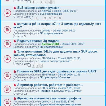
б
Ответы:
94
е
1
4
5
6
7
е
…
щ
с
е
Н
SLS сканер своими руками
о
н
о
о
Последнее сообщение
Ninznak
«
18 июн 2026, 00:10
и
в
б
Добавлено в форуме
SLS сканирование
е
о
щ
Ответы:
1255
1
81
82
83
84
е
…
е
с
н
Н
заглушка ptf на ситрак с7н в 3 замка где сделать/у кого
о
и
о
о
есть?
е
в
б
Последнее сообщение
borskiy
«
10 июн 2026, 04:03
о
щ
Добавлено в форуме
3D моделирование
е
е
Ответы:
3
с
н
о
Н
Редактирование 3д модели
и
о
о
е
Последнее сообщение
Дмитрий1988
«
29 май 2026, 20:53
б
в
Добавлено в форуме
3D моделирование
щ
о
Н
Электроплавник 34Lbs для двухместных SUP-досок,
е
е
о
н
с
каяков, катамаранов
в
и
о
Последнее сообщение
3D-SPrinter
«
11 май 2026, 01:30
о
е
о
Добавлено в форуме
Водный электротранспорт
е
б
Ответы:
32
с
1
2
3
щ
о
е
Н
о
Прошивка SHUI ,не видит драйвера в режиме UART
н
о
б
и
Последнее сообщение
3D-SPrinter
«
04 май 2026, 11:33
в
щ
е
Добавлено в форуме
3D принтеры и 3D печать
о
е
Ответы:
3
е
н
Н
А принтер работает, работает и работает....
с
и
о
о
е
Последнее сообщение
3D-SPrinter
«
25 апр 2026, 03:48
в
о
Добавлено в форуме
Принтер на рельсах от 3D-SPrinter
о
б
Ответы:
14
е
щ
Н
Фрезер на покупном станочном профиле
с
е
о
о
Последнее сообщение
Lenivo
«
13 апр 2026, 17:02
н
в
о
Добавлено в форуме
Другие наши интересные проекты
и