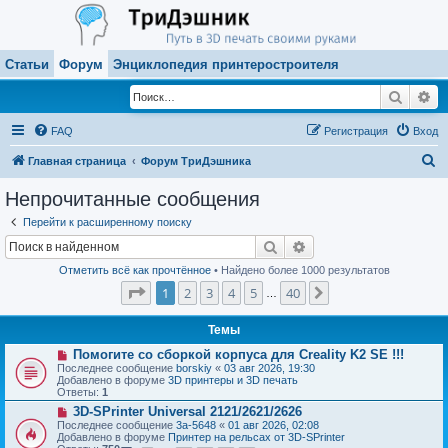
Статьи
Форум
Энциклопедия принтеростроителя
Поиск
Ра
FAQ
Регистрация
Вход
П
Главная страница
Форум ТриДэшника
о
Непрочитанные сообщения
и
Перейти к расширенному поиску
с
Поиск
Расширенный поиск
к
Отметить всё как прочтённое
• Найдено более 1000 результатов
Страница
1
из
40
1
2
3
4
5
40
След.
…
Темы
Н
Помогите со сборкой корпуса для Creality K2 SE !!!
о
Последнее сообщение
borskiy
«
03 авг 2026, 19:30
в
Добавлено в форуме
3D принтеры и 3D печать
о
Ответы:
1
е
Н
3D-SPrinter Universal 2121/2621/2626
с
о
о
Последнее сообщение
3a-5648
«
01 авг 2026, 02:08
в
о
Добавлено в форуме
Принтер на рельсах от 3D-SPrinter
о
б