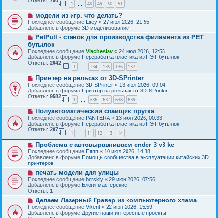
Ответы:
750
1
48
49
50
51
е
…
щ
с
е
Н
модели из игр, что делать?
о
н
о
о
Последнее сообщение
Lirey
«
27 июл 2026, 21:55
и
в
б
Добавлено в форуме
3D моделирование
е
о
щ
Н
PetPull - cтанок для производства филамента из PET
е
е
о
с
бутылок
н
в
о
и
Последнее сообщение
Viacheslav
«
24 июл 2026, 12:55
о
о
е
Добавлено в форуме
Переработка пластика из ПЭТ бутылок
е
б
Ответы:
2042
с
1
134
135
136
137
щ
…
о
е
Н
о
Принтер на рельсах от 3D-SPrinter
н
о
б
и
Последнее сообщение
3D-SPrinter
«
13 июл 2026, 09:04
в
щ
е
Добавлено в форуме
Принтер на рельсах от 3D-SPrinter
о
е
Ответы:
9582
1
636
637
638
639
е
н
…
с
и
Н
Полуавтоматический спайщик прутка
о
е
о
о
Последнее сообщение
PANTERA
«
13 июл 2026, 00:33
в
б
Добавлено в форуме
Переработка пластика из ПЭТ бутылок
о
щ
Ответы:
207
1
11
12
13
14
е
…
е
с
н
Н
Проблема с автовыравниваем ender 3 v3 ke
о
и
о
о
Последнее сообщение
Пппп
«
10 июл 2026, 14:38
е
в
б
Добавлено в форуме
Помощь сообщества в эксплуатации китайских 3D
о
щ
принтеров
е
е
Н
печать модели для улицы
с
н
о
о
Последнее сообщение
borskiy
«
29 июн 2026, 07:56
и
в
о
Добавлено в форуме
Блоги-мастерские
е
о
б
Ответы:
1
е
щ
Н
Делаем Лазерный Гравер из компьютерного хлама
с
е
о
о
Последнее сообщение
Vikent
«
22 июн 2026, 15:59
н
в
о
Добавлено в форуме
Другие наши интересные проекты
и
о