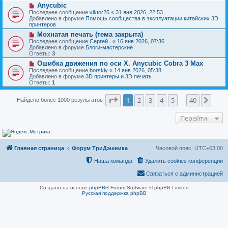
н
Н
Anycubic
о
и
о
о
Последнее сообщение
viktor25
«
31 янв 2026, 22:53
е
в
б
Добавлено в форуме
Помощь сообщества в эксплуатации китайских 3D
о
щ
принтеров
е
е
Н
Мохнатая печать (тема закрыта)
с
н
о
о
Последнее сообщение
Сергей_
«
16 янв 2026, 07:36
и
в
о
Добавлено в форуме
Блоги-мастерские
е
о
б
Ответы:
3
е
щ
Н
Ошибка движения по оси Х. Anycubic Cobra 3 Max
с
е
о
о
Последнее сообщение
borskiy
«
14 янв 2026, 05:38
н
в
о
Добавлено в форуме
3D принтеры и 3D печать
и
о
б
Ответы:
1
е
е
щ
с
е
Страница
1
из
40
о
1
2
3
4
5
40
След
Найдено более 1000 результатов
н
…
о
и
б
е
Перейти
щ
е
н
и
е
Главная страница
Форум ТриДэшника
Часовой пояс:
UTC+03:00
Наша команда
Удалить cookies конференции
Связаться с администрацией
Создано на основе
phpBB
® Forum Software © phpBB Limited
Русская поддержка phpBB