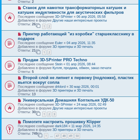
о
б
Ответы:
2
е
е
щ
Н
Станок для намотки трансформаторных катушек и
с
е
о
о
катушек индуктивности для акустических фильтров
н
в
о
и
Последнее сообщение
3D-SPrinter
«
06 апр 2026, 05:58
о
б
е
Добавлено в форуме
Другие наши интересные проекты
е
щ
Ответы:
26
с
1
2
е
о
н
Н
о
Принтер работающий "из коробки" старшекласснику в
и
о
б
е
подарок
в
щ
Последнее сообщение
Euler
«
04 апр 2026, 11:35
о
е
Добавлено в форуме
3D принтеры и 3D печать
е
н
Ответы:
21
с
и
1
2
о
е
Н
о
Продам 3D-SPrinter PRO Techno
о
б
Последнее сообщение
Stein
«
01 апр 2026, 08:44
в
щ
Добавлено в форуме
Купля, продажа, обмен, заказ печати
о
е
Ответы:
5
е
н
Н
Второй слой не липнет к первому (подложке), пластик
с
и
о
о
е
вьется вокруг сопла
в
о
Последнее сообщение
drklord
«
30 мар 2026, 00:01
о
б
Добавлено в форуме
3D принтеры и 3D печать
е
щ
Ответы:
13
с
е
о
Н
Универсальная Домашняя Коптильня УДК-50
н
о
о
и
Последнее сообщение
3D-SPrinter
«
24 мар 2026, 02:49
б
в
е
Добавлено в форуме
Другие наши интересные проекты
щ
о
Ответы:
30
1
2
3
е
е
н
с
Н
Помогите настроить прошивку Klipper
и
о
о
е
о
Последнее сообщение
dark184
«
11 мар 2026, 14:35
в
б
Добавлено в форуме
3D принтеры и 3D печать
о
щ
Ответы:
749
1
47
48
49
50
е
…
е
с