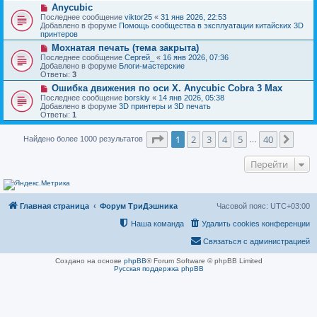
н
Н
Anycubic
о
и
о
о
Последнее сообщение
viktor25
«
31 янв 2026, 22:53
е
в
б
Добавлено в форуме
Помощь сообщества в эксплуатации китайских 3D
о
щ
принтеров
е
е
Н
Мохнатая печать (тема закрыта)
с
н
о
о
Последнее сообщение
Сергей_
«
16 янв 2026, 07:36
и
в
о
Добавлено в форуме
Блоги-мастерские
е
о
б
Ответы:
3
е
щ
Н
Ошибка движения по оси Х. Anycubic Cobra 3 Max
с
е
о
о
Последнее сообщение
borskiy
«
14 янв 2026, 05:38
н
в
о
Добавлено в форуме
3D принтеры и 3D печать
и
о
б
Ответы:
1
е
е
щ
с
е
Страница
1
из
40
о
1
2
3
4
5
40
След
Найдено более 1000 результатов
н
…
о
и
б
е
Перейти
щ
е
н
и
е
Главная страница
Форум ТриДэшника
Часовой пояс:
UTC+03:00
Наша команда
Удалить cookies конференции
Связаться с администрацией
Создано на основе
phpBB
® Forum Software © phpBB Limited
Русская поддержка phpBB