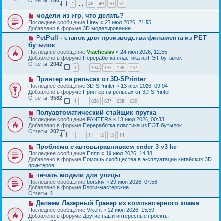
Ответы:
750
1
48
49
50
51
е
…
щ
с
е
Н
модели из игр, что делать?
о
н
о
о
Последнее сообщение
Lirey
«
27 июл 2026, 21:55
и
в
б
Добавлено в форуме
3D моделирование
е
о
щ
Н
PetPull - cтанок для производства филамента из PET
е
е
о
с
бутылок
н
в
о
и
Последнее сообщение
Viacheslav
«
24 июл 2026, 12:55
о
о
е
Добавлено в форуме
Переработка пластика из ПЭТ бутылок
е
б
Ответы:
2042
с
1
134
135
136
137
щ
…
о
е
Н
о
Принтер на рельсах от 3D-SPrinter
н
о
б
и
Последнее сообщение
3D-SPrinter
«
13 июл 2026, 09:04
в
щ
е
Добавлено в форуме
Принтер на рельсах от 3D-SPrinter
о
е
Ответы:
9582
1
636
637
638
639
е
н
…
с
и
Н
Полуавтоматический спайщик прутка
о
е
о
о
Последнее сообщение
PANTERA
«
13 июл 2026, 00:33
в
б
Добавлено в форуме
Переработка пластика из ПЭТ бутылок
о
щ
Ответы:
207
1
11
12
13
14
е
…
е
с
н
Н
Проблема с автовыравниваем ender 3 v3 ke
о
и
о
о
Последнее сообщение
Пппп
«
10 июл 2026, 14:38
е
в
б
Добавлено в форуме
Помощь сообщества в эксплуатации китайских 3D
о
щ
принтеров
е
е
Н
печать модели для улицы
с
н
о
о
Последнее сообщение
borskiy
«
29 июн 2026, 07:56
и
в
о
Добавлено в форуме
Блоги-мастерские
е
о
б
Ответы:
1
е
щ
Н
Делаем Лазерный Гравер из компьютерного хлама
с
е
о
о
Последнее сообщение
Vikent
«
22 июн 2026, 15:59
н
в
о
Добавлено в форуме
Другие наши интересные проекты
и
о