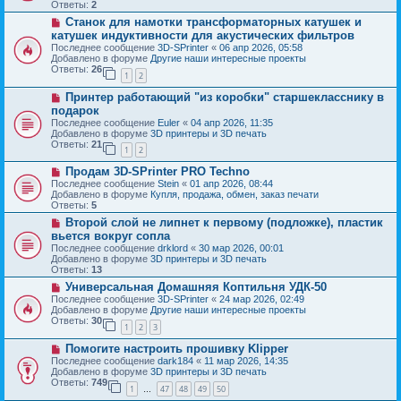
о
б
Ответы:
2
е
е
щ
Н
Станок для намотки трансформаторных катушек и
с
е
о
о
катушек индуктивности для акустических фильтров
н
в
о
и
Последнее сообщение
3D-SPrinter
«
06 апр 2026, 05:58
о
б
е
Добавлено в форуме
Другие наши интересные проекты
е
щ
Ответы:
26
с
1
2
е
о
н
Н
о
Принтер работающий "из коробки" старшекласснику в
и
о
б
е
подарок
в
щ
Последнее сообщение
Euler
«
04 апр 2026, 11:35
о
е
Добавлено в форуме
3D принтеры и 3D печать
е
н
Ответы:
21
с
и
1
2
о
е
Н
о
Продам 3D-SPrinter PRO Techno
о
б
Последнее сообщение
Stein
«
01 апр 2026, 08:44
в
щ
Добавлено в форуме
Купля, продажа, обмен, заказ печати
о
е
Ответы:
5
е
н
Н
Второй слой не липнет к первому (подложке), пластик
с
и
о
о
е
вьется вокруг сопла
в
о
Последнее сообщение
drklord
«
30 мар 2026, 00:01
о
б
Добавлено в форуме
3D принтеры и 3D печать
е
щ
Ответы:
13
с
е
о
Н
Универсальная Домашняя Коптильня УДК-50
н
о
о
и
Последнее сообщение
3D-SPrinter
«
24 мар 2026, 02:49
б
в
е
Добавлено в форуме
Другие наши интересные проекты
щ
о
Ответы:
30
1
2
3
е
е
н
с
Н
Помогите настроить прошивку Klipper
и
о
о
е
о
Последнее сообщение
dark184
«
11 мар 2026, 14:35
в
б
Добавлено в форуме
3D принтеры и 3D печать
о
щ
Ответы:
749
1
47
48
49
50
е
…
е
с