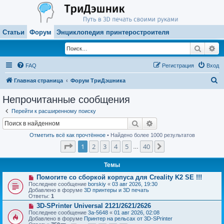
Статьи
Форум
Энциклопедия принтеростроителя
Поиск
Ра
FAQ
Регистрация
Вход
П
Главная страница
Форум ТриДэшника
о
Непрочитанные сообщения
и
Перейти к расширенному поиску
с
Поиск
Расширенный поиск
к
Отметить всё как прочтённое
• Найдено более 1000 результатов
Страница
1
из
40
1
2
3
4
5
40
След.
…
Темы
Н
Помогите со сборкой корпуса для Creality K2 SE !!!
о
Последнее сообщение
borskiy
«
03 авг 2026, 19:30
в
Добавлено в форуме
3D принтеры и 3D печать
о
Ответы:
1
е
Н
3D-SPrinter Universal 2121/2621/2626
с
о
о
Последнее сообщение
3a-5648
«
01 авг 2026, 02:08
в
о
Добавлено в форуме
Принтер на рельсах от 3D-SPrinter
о
б