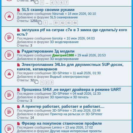
б
Ответы:
94
е
1
4
5
6
7
е
…
щ
с
е
Н
SLS сканер своими руками
о
н
о
о
Последнее сообщение
Ninznak
«
18 июн 2026, 00:10
и
в
б
Добавлено в форуме
SLS сканирование
е
о
щ
Ответы:
1255
1
81
82
83
84
е
…
е
с
н
Н
заглушка ptf на ситрак с7н в 3 замка где сделать/у кого
о
и
о
о
есть?
е
в
б
Последнее сообщение
borskiy
«
10 июн 2026, 04:03
о
щ
Добавлено в форуме
3D моделирование
е
е
Ответы:
3
с
н
о
Н
Редактирование 3д модели
и
о
о
е
Последнее сообщение
Дмитрий1988
«
29 май 2026, 20:53
б
в
Добавлено в форуме
3D моделирование
щ
о
Н
Электроплавник 34Lbs для двухместных SUP-досок,
е
е
о
н
с
каяков, катамаранов
в
и
о
Последнее сообщение
3D-SPrinter
«
11 май 2026, 01:30
о
е
о
Добавлено в форуме
Водный электротранспорт
е
б
Ответы:
32
с
1
2
3
щ
о
е
Н
о
Прошивка SHUI ,не видит драйвера в режиме UART
н
о
б
и
Последнее сообщение
3D-SPrinter
«
04 май 2026, 11:33
в
щ
е
Добавлено в форуме
3D принтеры и 3D печать
о
е
Ответы:
3
е
н
Н
А принтер работает, работает и работает....
с
и
о
о
е
Последнее сообщение
3D-SPrinter
«
25 апр 2026, 03:48
в
о
Добавлено в форуме
Принтер на рельсах от 3D-SPrinter
о
б
Ответы:
14
е
щ
Н
Фрезер на покупном станочном профиле
с
е
о
о
Последнее сообщение
Lenivo
«
13 апр 2026, 17:02
н
в
о
Добавлено в форуме
Другие наши интересные проекты
и