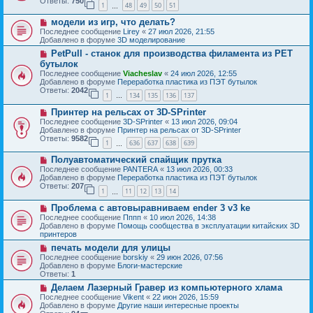
Ответы:
750
1
48
49
50
51
е
…
щ
с
е
Н
модели из игр, что делать?
о
н
о
о
Последнее сообщение
Lirey
«
27 июл 2026, 21:55
и
в
б
Добавлено в форуме
3D моделирование
е
о
щ
Н
PetPull - cтанок для производства филамента из PET
е
е
о
с
бутылок
н
в
о
и
Последнее сообщение
Viacheslav
«
24 июл 2026, 12:55
о
о
е
Добавлено в форуме
Переработка пластика из ПЭТ бутылок
е
б
Ответы:
2042
с
1
134
135
136
137
щ
…
о
е
Н
о
Принтер на рельсах от 3D-SPrinter
н
о
б
и
Последнее сообщение
3D-SPrinter
«
13 июл 2026, 09:04
в
щ
е
Добавлено в форуме
Принтер на рельсах от 3D-SPrinter
о
е
Ответы:
9582
1
636
637
638
639
е
н
…
с
и
Н
Полуавтоматический спайщик прутка
о
е
о
о
Последнее сообщение
PANTERA
«
13 июл 2026, 00:33
в
б
Добавлено в форуме
Переработка пластика из ПЭТ бутылок
о
щ
Ответы:
207
1
11
12
13
14
е
…
е
с
н
Н
Проблема с автовыравниваем ender 3 v3 ke
о
и
о
о
Последнее сообщение
Пппп
«
10 июл 2026, 14:38
е
в
б
Добавлено в форуме
Помощь сообщества в эксплуатации китайских 3D
о
щ
принтеров
е
е
Н
печать модели для улицы
с
н
о
о
Последнее сообщение
borskiy
«
29 июн 2026, 07:56
и
в
о
Добавлено в форуме
Блоги-мастерские
е
о
б
Ответы:
1
е
щ
Н
Делаем Лазерный Гравер из компьютерного хлама
с
е
о
о
Последнее сообщение
Vikent
«
22 июн 2026, 15:59
н
в
о
Добавлено в форуме
Другие наши интересные проекты
и
о