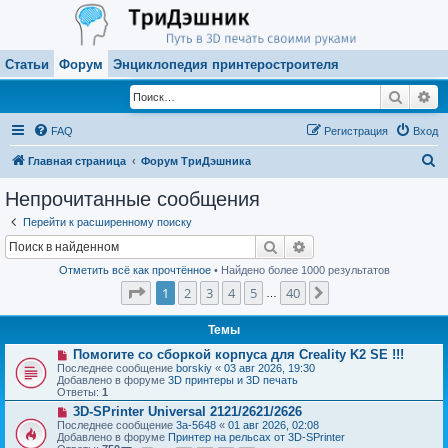
Статьи
Форум
Энциклопедия принтеростроителя
Поиск
Ра
FAQ
Регистрация
Вход
П
Главная страница
Форум ТриДэшника
о
Непрочитанные сообщения
и
Перейти к расширенному поиску
с
Поиск
Расширенный поиск
к
Отметить всё как прочтённое
• Найдено более 1000 результатов
Страница
1
из
40
1
2
3
4
5
40
След.
…
Темы
Н
Помогите со сборкой корпуса для Creality K2 SE !!!
о
Последнее сообщение
borskiy
«
03 авг 2026, 19:30
в
Добавлено в форуме
3D принтеры и 3D печать
о
Ответы:
1
е
Н
3D-SPrinter Universal 2121/2621/2626
с
о
о
Последнее сообщение
3a-5648
«
01 авг 2026, 02:08
в
о
Добавлено в форуме
Принтер на рельсах от 3D-SPrinter
о
б