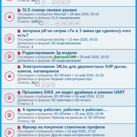
б
Ответы:
94
е
1
4
5
6
7
е
…
щ
с
е
Н
SLS сканер своими руками
о
н
о
о
Последнее сообщение
Ninznak
«
18 июн 2026, 00:10
и
в
б
Добавлено в форуме
SLS сканирование
е
о
щ
Ответы:
1255
1
81
82
83
84
е
…
е
с
н
Н
заглушка ptf на ситрак с7н в 3 замка где сделать/у кого
о
и
о
о
есть?
е
в
б
Последнее сообщение
borskiy
«
10 июн 2026, 04:03
о
щ
Добавлено в форуме
3D моделирование
е
е
Ответы:
3
с
н
о
Н
Редактирование 3д модели
и
о
о
е
Последнее сообщение
Дмитрий1988
«
29 май 2026, 20:53
б
в
Добавлено в форуме
3D моделирование
щ
о
Н
Электроплавник 34Lbs для двухместных SUP-досок,
е
е
о
н
с
каяков, катамаранов
в
и
о
Последнее сообщение
3D-SPrinter
«
11 май 2026, 01:30
о
е
о
Добавлено в форуме
Водный электротранспорт
е
б
Ответы:
32
с
1
2
3
щ
о
е
Н
о
Прошивка SHUI ,не видит драйвера в режиме UART
н
о
б
и
Последнее сообщение
3D-SPrinter
«
04 май 2026, 11:33
в
щ
е
Добавлено в форуме
3D принтеры и 3D печать
о
е
Ответы:
3
е
н
Н
А принтер работает, работает и работает....
с
и
о
о
е
Последнее сообщение
3D-SPrinter
«
25 апр 2026, 03:48
в
о
Добавлено в форуме
Принтер на рельсах от 3D-SPrinter
о
б
Ответы:
14
е
щ
Н
Фрезер на покупном станочном профиле
с
е
о
о
Последнее сообщение
Lenivo
«
13 апр 2026, 17:02
н
в
о
Добавлено в форуме
Другие наши интересные проекты
и