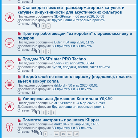
о
б
Ответы:
2
е
е
щ
Н
Станок для намотки трансформаторных катушек и
с
е
о
о
катушек индуктивности для акустических фильтров
н
в
о
и
Последнее сообщение
3D-SPrinter
«
06 апр 2026, 05:58
о
б
е
Добавлено в форуме
Другие наши интересные проекты
е
щ
Ответы:
26
с
1
2
е
о
н
Н
о
Принтер работающий "из коробки" старшекласснику в
и
о
б
е
подарок
в
щ
Последнее сообщение
Euler
«
04 апр 2026, 11:35
о
е
Добавлено в форуме
3D принтеры и 3D печать
е
н
Ответы:
21
с
и
1
2
о
е
Н
о
Продам 3D-SPrinter PRO Techno
о
б
Последнее сообщение
Stein
«
01 апр 2026, 08:44
в
щ
Добавлено в форуме
Купля, продажа, обмен, заказ печати
о
е
Ответы:
5
е
н
Н
Второй слой не липнет к первому (подложке), пластик
с
и
о
о
е
вьется вокруг сопла
в
о
Последнее сообщение
drklord
«
30 мар 2026, 00:01
о
б
Добавлено в форуме
3D принтеры и 3D печать
е
щ
Ответы:
13
с
е
о
Н
Универсальная Домашняя Коптильня УДК-50
н
о
о
и
Последнее сообщение
3D-SPrinter
«
24 мар 2026, 02:49
б
в
е
Добавлено в форуме
Другие наши интересные проекты
щ
о
Ответы:
30
1
2
3
е
е
н
с
Н
Помогите настроить прошивку Klipper
и
о
о
е
о
Последнее сообщение
dark184
«
11 мар 2026, 14:35
в
б
Добавлено в форуме
3D принтеры и 3D печать
о
щ
Ответы:
749
1
47
48
49
50
е
…
е
с