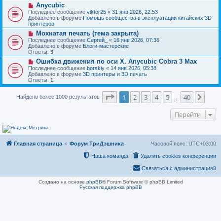
н
Н
Anycubic
о
и
о
о
Последнее сообщение
viktor25
«
31 янв 2026, 22:53
е
в
б
Добавлено в форуме
Помощь сообщества в эксплуатации китайских 3D
о
щ
принтеров
е
е
Н
Мохнатая печать (тема закрыта)
с
н
о
о
Последнее сообщение
Сергей_
«
16 янв 2026, 07:36
и
в
о
Добавлено в форуме
Блоги-мастерские
е
о
б
Ответы:
3
е
щ
Н
Ошибка движения по оси Х. Anycubic Cobra 3 Max
с
е
о
о
Последнее сообщение
borskiy
«
14 янв 2026, 05:38
н
в
о
Добавлено в форуме
3D принтеры и 3D печать
и
о
б
Ответы:
1
е
е
щ
с
е
Страница
1
из
40
о
1
2
3
4
5
40
След
Найдено более 1000 результатов
н
…
о
и
б
е
Перейти
щ
е
н
и
е
Главная страница
Форум ТриДэшника
Часовой пояс:
UTC+03:00
Наша команда
Удалить cookies конференции
Связаться с администрацией
Создано на основе
phpBB
® Forum Software © phpBB Limited
Русская поддержка phpBB