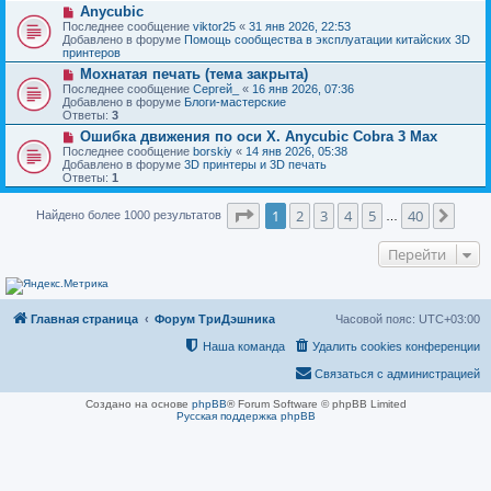
н
Н
Anycubic
о
и
о
о
Последнее сообщение
viktor25
«
31 янв 2026, 22:53
е
в
б
Добавлено в форуме
Помощь сообщества в эксплуатации китайских 3D
о
щ
принтеров
е
е
Н
Мохнатая печать (тема закрыта)
с
н
о
о
Последнее сообщение
Сергей_
«
16 янв 2026, 07:36
и
в
о
Добавлено в форуме
Блоги-мастерские
е
о
б
Ответы:
3
е
щ
Н
Ошибка движения по оси Х. Anycubic Cobra 3 Max
с
е
о
о
Последнее сообщение
borskiy
«
14 янв 2026, 05:38
н
в
о
Добавлено в форуме
3D принтеры и 3D печать
и
о
б
Ответы:
1
е
е
щ
с
е
Страница
1
из
40
о
1
2
3
4
5
40
След
Найдено более 1000 результатов
н
…
о
и
б
е
Перейти
щ
е
н
и
е
Главная страница
Форум ТриДэшника
Часовой пояс:
UTC+03:00
Наша команда
Удалить cookies конференции
Связаться с администрацией
Создано на основе
phpBB
® Forum Software © phpBB Limited
Русская поддержка phpBB