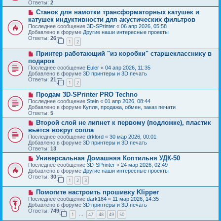
о
б
Ответы:
2
е
е
щ
Н
Станок для намотки трансформаторных катушек и
с
е
о
о
катушек индуктивности для акустических фильтров
н
в
о
и
Последнее сообщение
3D-SPrinter
«
06 апр 2026, 05:58
о
б
е
Добавлено в форуме
Другие наши интересные проекты
е
щ
Ответы:
26
с
1
2
е
о
н
Н
о
Принтер работающий "из коробки" старшекласснику в
и
о
б
е
подарок
в
щ
Последнее сообщение
Euler
«
04 апр 2026, 11:35
о
е
Добавлено в форуме
3D принтеры и 3D печать
е
н
Ответы:
21
с
и
1
2
о
е
Н
о
Продам 3D-SPrinter PRO Techno
о
б
Последнее сообщение
Stein
«
01 апр 2026, 08:44
в
щ
Добавлено в форуме
Купля, продажа, обмен, заказ печати
о
е
Ответы:
5
е
н
Н
Второй слой не липнет к первому (подложке), пластик
с
и
о
о
е
вьется вокруг сопла
в
о
Последнее сообщение
drklord
«
30 мар 2026, 00:01
о
б
Добавлено в форуме
3D принтеры и 3D печать
е
щ
Ответы:
13
с
е
о
Н
Универсальная Домашняя Коптильня УДК-50
н
о
о
и
Последнее сообщение
3D-SPrinter
«
24 мар 2026, 02:49
б
в
е
Добавлено в форуме
Другие наши интересные проекты
щ
о
Ответы:
30
1
2
3
е
е
н
с
Н
Помогите настроить прошивку Klipper
и
о
о
е
о
Последнее сообщение
dark184
«
11 мар 2026, 14:35
в
б
Добавлено в форуме
3D принтеры и 3D печать
о
щ
Ответы:
749
1
47
48
49
50
е
…
е
с