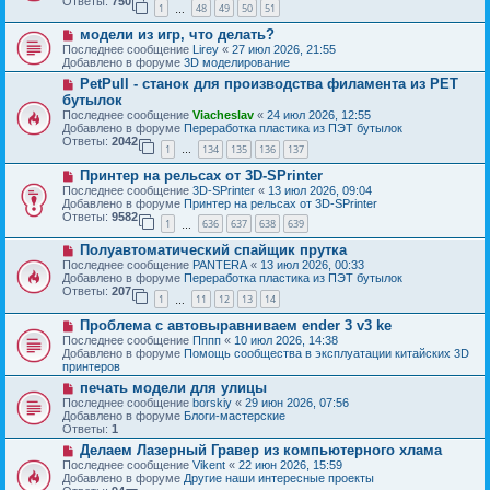
Ответы:
750
1
48
49
50
51
е
…
щ
с
е
Н
модели из игр, что делать?
о
н
о
о
Последнее сообщение
Lirey
«
27 июл 2026, 21:55
и
в
б
Добавлено в форуме
3D моделирование
е
о
щ
Н
PetPull - cтанок для производства филамента из PET
е
е
о
с
бутылок
н
в
о
и
Последнее сообщение
Viacheslav
«
24 июл 2026, 12:55
о
о
е
Добавлено в форуме
Переработка пластика из ПЭТ бутылок
е
б
Ответы:
2042
с
1
134
135
136
137
щ
…
о
е
Н
о
Принтер на рельсах от 3D-SPrinter
н
о
б
и
Последнее сообщение
3D-SPrinter
«
13 июл 2026, 09:04
в
щ
е
Добавлено в форуме
Принтер на рельсах от 3D-SPrinter
о
е
Ответы:
9582
1
636
637
638
639
е
н
…
с
и
Н
Полуавтоматический спайщик прутка
о
е
о
о
Последнее сообщение
PANTERA
«
13 июл 2026, 00:33
в
б
Добавлено в форуме
Переработка пластика из ПЭТ бутылок
о
щ
Ответы:
207
1
11
12
13
14
е
…
е
с
н
Н
Проблема с автовыравниваем ender 3 v3 ke
о
и
о
о
Последнее сообщение
Пппп
«
10 июл 2026, 14:38
е
в
б
Добавлено в форуме
Помощь сообщества в эксплуатации китайских 3D
о
щ
принтеров
е
е
Н
печать модели для улицы
с
н
о
о
Последнее сообщение
borskiy
«
29 июн 2026, 07:56
и
в
о
Добавлено в форуме
Блоги-мастерские
е
о
б
Ответы:
1
е
щ
Н
Делаем Лазерный Гравер из компьютерного хлама
с
е
о
о
Последнее сообщение
Vikent
«
22 июн 2026, 15:59
н
в
о
Добавлено в форуме
Другие наши интересные проекты
и
о