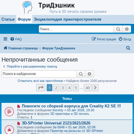
Статьи
Форум
Энциклопедия принтеростроителя
Поиск
Ра
FAQ
Регистрация
Вход
П
Главная страница
Форум ТриДэшника
о
Непрочитанные сообщения
и
Перейти к расширенному поиску
с
Поиск
Расширенный поиск
к
Отметить всё как прочтённое
• Найдено более 1000 результатов
Страница
1
из
40
1
2
3
4
5
40
След.
…
Темы
Н
Помогите со сборкой корпуса для Creality K2 SE !!!
о
Последнее сообщение
borskiy
«
03 авг 2026, 19:30
в
Добавлено в форуме
3D принтеры и 3D печать
о
Ответы:
1
е
Н
3D-SPrinter Universal 2121/2621/2626
с
о
о
Последнее сообщение
3a-5648
«
01 авг 2026, 02:08
в
о
Добавлено в форуме
Принтер на рельсах от 3D-SPrinter
о
б