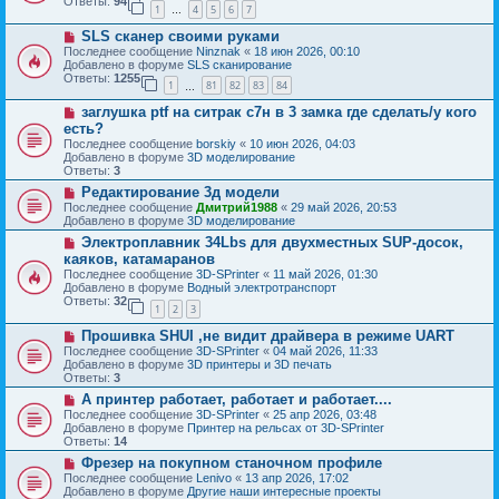
б
Ответы:
94
е
1
4
5
6
7
е
…
щ
с
е
Н
SLS сканер своими руками
о
н
о
о
Последнее сообщение
Ninznak
«
18 июн 2026, 00:10
и
в
б
Добавлено в форуме
SLS сканирование
е
о
щ
Ответы:
1255
1
81
82
83
84
е
…
е
с
н
Н
заглушка ptf на ситрак с7н в 3 замка где сделать/у кого
о
и
о
о
есть?
е
в
б
Последнее сообщение
borskiy
«
10 июн 2026, 04:03
о
щ
Добавлено в форуме
3D моделирование
е
е
Ответы:
3
с
н
о
Н
Редактирование 3д модели
и
о
о
е
Последнее сообщение
Дмитрий1988
«
29 май 2026, 20:53
б
в
Добавлено в форуме
3D моделирование
щ
о
Н
Электроплавник 34Lbs для двухместных SUP-досок,
е
е
о
н
с
каяков, катамаранов
в
и
о
Последнее сообщение
3D-SPrinter
«
11 май 2026, 01:30
о
е
о
Добавлено в форуме
Водный электротранспорт
е
б
Ответы:
32
с
1
2
3
щ
о
е
Н
о
Прошивка SHUI ,не видит драйвера в режиме UART
н
о
б
и
Последнее сообщение
3D-SPrinter
«
04 май 2026, 11:33
в
щ
е
Добавлено в форуме
3D принтеры и 3D печать
о
е
Ответы:
3
е
н
Н
А принтер работает, работает и работает....
с
и
о
о
е
Последнее сообщение
3D-SPrinter
«
25 апр 2026, 03:48
в
о
Добавлено в форуме
Принтер на рельсах от 3D-SPrinter
о
б
Ответы:
14
е
щ
Н
Фрезер на покупном станочном профиле
с
е
о
о
Последнее сообщение
Lenivo
«
13 апр 2026, 17:02
н
в
о
Добавлено в форуме
Другие наши интересные проекты
и