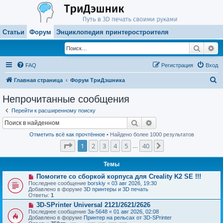
Статьи
Форум
Энциклопедия принтеростроителя
Поиск
Ра
FAQ
Регистрация
Вход
П
Главная страница
Форум ТриДэшника
о
Непрочитанные сообщения
и
Перейти к расширенному поиску
с
Поиск
Расширенный поиск
к
Отметить всё как прочтённое
• Найдено более 1000 результатов
Страница
1
из
40
1
2
3
4
5
40
След.
…
Темы
Н
Помогите со сборкой корпуса для Creality K2 SE !!!
о
Последнее сообщение
borskiy
«
03 авг 2026, 19:30
в
Добавлено в форуме
3D принтеры и 3D печать
о
Ответы:
1
е
Н
3D-SPrinter Universal 2121/2621/2626
с
о
о
Последнее сообщение
3a-5648
«
01 авг 2026, 02:08
в
о
Добавлено в форуме
Принтер на рельсах от 3D-SPrinter
о
б