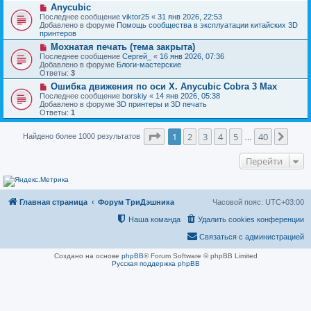
н
Н
Anycubic
о
и
о
о
Последнее сообщение
viktor25
«
31 янв 2026, 22:53
е
в
б
Добавлено в форуме
Помощь сообщества в эксплуатации китайских 3D
о
щ
принтеров
е
е
Н
Мохнатая печать (тема закрыта)
с
н
о
о
Последнее сообщение
Сергей_
«
16 янв 2026, 07:36
и
в
о
Добавлено в форуме
Блоги-мастерские
е
о
б
Ответы:
3
е
щ
Н
Ошибка движения по оси Х. Anycubic Cobra 3 Max
с
е
о
о
Последнее сообщение
borskiy
«
14 янв 2026, 05:38
н
в
о
Добавлено в форуме
3D принтеры и 3D печать
и
о
б
Ответы:
1
е
е
щ
с
е
Страница
1
из
40
о
1
2
3
4
5
40
След
Найдено более 1000 результатов
н
…
о
и
б
е
Перейти
щ
е
н
и
е
Главная страница
Форум ТриДэшника
Часовой пояс:
UTC+03:00
Наша команда
Удалить cookies конференции
Связаться с администрацией
Создано на основе
phpBB
® Forum Software © phpBB Limited
Русская поддержка phpBB