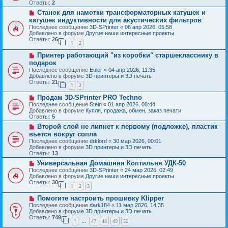
о
б
Ответы:
2
е
е
щ
Н
Станок для намотки трансформаторных катушек и
с
е
о
о
катушек индуктивности для акустических фильтров
н
в
о
и
Последнее сообщение
3D-SPrinter
«
06 апр 2026, 05:58
о
б
е
Добавлено в форуме
Другие наши интересные проекты
е
щ
Ответы:
26
с
1
2
е
о
н
Н
о
Принтер работающий "из коробки" старшекласснику в
и
о
б
е
подарок
в
щ
Последнее сообщение
Euler
«
04 апр 2026, 11:35
о
е
Добавлено в форуме
3D принтеры и 3D печать
е
н
Ответы:
21
с
и
1
2
о
е
Н
о
Продам 3D-SPrinter PRO Techno
о
б
Последнее сообщение
Stein
«
01 апр 2026, 08:44
в
щ
Добавлено в форуме
Купля, продажа, обмен, заказ печати
о
е
Ответы:
5
е
н
Н
Второй слой не липнет к первому (подложке), пластик
с
и
о
о
е
вьется вокруг сопла
в
о
Последнее сообщение
drklord
«
30 мар 2026, 00:01
о
б
Добавлено в форуме
3D принтеры и 3D печать
е
щ
Ответы:
13
с
е
о
Н
Универсальная Домашняя Коптильня УДК-50
н
о
о
и
Последнее сообщение
3D-SPrinter
«
24 мар 2026, 02:49
б
в
е
Добавлено в форуме
Другие наши интересные проекты
щ
о
Ответы:
30
1
2
3
е
е
н
с
Н
Помогите настроить прошивку Klipper
и
о
о
е
о
Последнее сообщение
dark184
«
11 мар 2026, 14:35
в
б
Добавлено в форуме
3D принтеры и 3D печать
о
щ
Ответы:
749
1
47
48
49
50
е
…
е
с