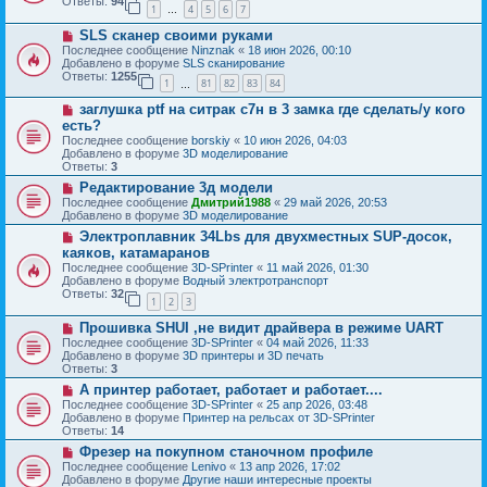
б
Ответы:
94
е
1
4
5
6
7
е
…
щ
с
е
Н
SLS сканер своими руками
о
н
о
о
Последнее сообщение
Ninznak
«
18 июн 2026, 00:10
и
в
б
Добавлено в форуме
SLS сканирование
е
о
щ
Ответы:
1255
1
81
82
83
84
е
…
е
с
н
Н
заглушка ptf на ситрак с7н в 3 замка где сделать/у кого
о
и
о
о
есть?
е
в
б
Последнее сообщение
borskiy
«
10 июн 2026, 04:03
о
щ
Добавлено в форуме
3D моделирование
е
е
Ответы:
3
с
н
о
Н
Редактирование 3д модели
и
о
о
е
Последнее сообщение
Дмитрий1988
«
29 май 2026, 20:53
б
в
Добавлено в форуме
3D моделирование
щ
о
Н
Электроплавник 34Lbs для двухместных SUP-досок,
е
е
о
н
с
каяков, катамаранов
в
и
о
Последнее сообщение
3D-SPrinter
«
11 май 2026, 01:30
о
е
о
Добавлено в форуме
Водный электротранспорт
е
б
Ответы:
32
с
1
2
3
щ
о
е
Н
о
Прошивка SHUI ,не видит драйвера в режиме UART
н
о
б
и
Последнее сообщение
3D-SPrinter
«
04 май 2026, 11:33
в
щ
е
Добавлено в форуме
3D принтеры и 3D печать
о
е
Ответы:
3
е
н
Н
А принтер работает, работает и работает....
с
и
о
о
е
Последнее сообщение
3D-SPrinter
«
25 апр 2026, 03:48
в
о
Добавлено в форуме
Принтер на рельсах от 3D-SPrinter
о
б
Ответы:
14
е
щ
Н
Фрезер на покупном станочном профиле
с
е
о
о
Последнее сообщение
Lenivo
«
13 апр 2026, 17:02
н
в
о
Добавлено в форуме
Другие наши интересные проекты
и