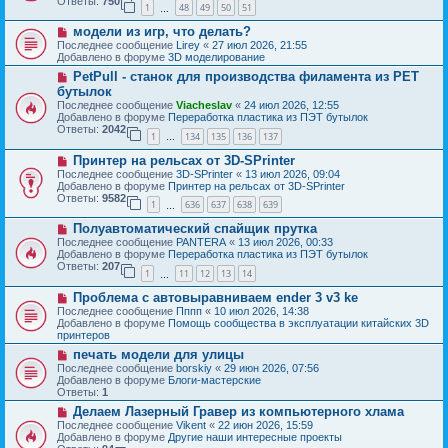
Ответы:
750
1
48
49
50
51
е
…
щ
с
е
Н
модели из игр, что делать?
о
н
о
о
Последнее сообщение
Lirey
«
27 июл 2026, 21:55
и
в
б
Добавлено в форуме
3D моделирование
е
о
щ
Н
PetPull - cтанок для производства филамента из PET
е
е
о
с
бутылок
н
в
о
и
Последнее сообщение
Viacheslav
«
24 июл 2026, 12:55
о
о
е
Добавлено в форуме
Переработка пластика из ПЭТ бутылок
е
б
Ответы:
2042
с
1
134
135
136
137
щ
…
о
е
Н
о
Принтер на рельсах от 3D-SPrinter
н
о
б
и
Последнее сообщение
3D-SPrinter
«
13 июл 2026, 09:04
в
щ
е
Добавлено в форуме
Принтер на рельсах от 3D-SPrinter
о
е
Ответы:
9582
1
636
637
638
639
е
н
…
с
и
Н
Полуавтоматический спайщик прутка
о
е
о
о
Последнее сообщение
PANTERA
«
13 июл 2026, 00:33
в
б
Добавлено в форуме
Переработка пластика из ПЭТ бутылок
о
щ
Ответы:
207
1
11
12
13
14
е
…
е
с
н
Н
Проблема с автовыравниваем ender 3 v3 ke
о
и
о
о
Последнее сообщение
Пппп
«
10 июл 2026, 14:38
е
в
б
Добавлено в форуме
Помощь сообщества в эксплуатации китайских 3D
о
щ
принтеров
е
е
Н
печать модели для улицы
с
н
о
о
Последнее сообщение
borskiy
«
29 июн 2026, 07:56
и
в
о
Добавлено в форуме
Блоги-мастерские
е
о
б
Ответы:
1
е
щ
Н
Делаем Лазерный Гравер из компьютерного хлама
с
е
о
о
Последнее сообщение
Vikent
«
22 июн 2026, 15:59
н
в
о
Добавлено в форуме
Другие наши интересные проекты
и
о