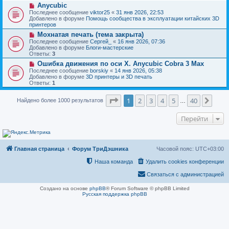
н
Н
Anycubic
о
и
о
о
Последнее сообщение
viktor25
«
31 янв 2026, 22:53
е
в
б
Добавлено в форуме
Помощь сообщества в эксплуатации китайских 3D
о
щ
принтеров
е
е
Н
Мохнатая печать (тема закрыта)
с
н
о
о
Последнее сообщение
Сергей_
«
16 янв 2026, 07:36
и
в
о
Добавлено в форуме
Блоги-мастерские
е
о
б
Ответы:
3
е
щ
Н
Ошибка движения по оси Х. Anycubic Cobra 3 Max
с
е
о
о
Последнее сообщение
borskiy
«
14 янв 2026, 05:38
н
в
о
Добавлено в форуме
3D принтеры и 3D печать
и
о
б
Ответы:
1
е
е
щ
с
е
Страница
1
из
40
о
1
2
3
4
5
40
След
Найдено более 1000 результатов
н
…
о
и
б
е
Перейти
щ
е
н
и
е
Главная страница
Форум ТриДэшника
Часовой пояс:
UTC+03:00
Наша команда
Удалить cookies конференции
Связаться с администрацией
Создано на основе
phpBB
® Forum Software © phpBB Limited
Русская поддержка phpBB