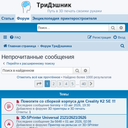
Статьи
Форум
Энциклопедия принтеростроителя
Поиск
Ра
FAQ
Регистрация
Вход
П
Главная страница
Форум ТриДэшника
о
Непрочитанные сообщения
и
Перейти к расширенному поиску
с
Поиск
Расширенный поиск
к
Отметить всё как прочтённое
• Найдено более 1000 результатов
Страница
1
из
40
1
2
3
4
5
40
След.
…
Темы
Н
Помогите со сборкой корпуса для Creality K2 SE !!!
о
Последнее сообщение
borskiy
«
03 авг 2026, 19:30
в
Добавлено в форуме
3D принтеры и 3D печать
о
Ответы:
1
е
Н
3D-SPrinter Universal 2121/2621/2626
с
о
о
Последнее сообщение
3a-5648
«
01 авг 2026, 02:08
в
о
Добавлено в форуме
Принтер на рельсах от 3D-SPrinter
о
б