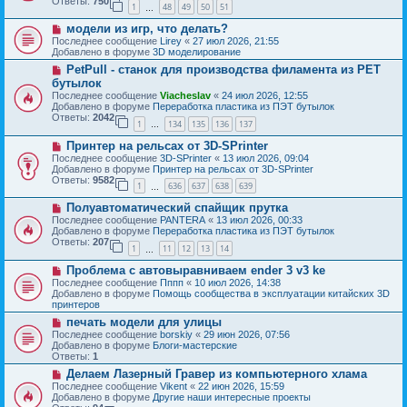
Ответы:
750
1
48
49
50
51
е
…
щ
с
е
Н
модели из игр, что делать?
о
н
о
о
Последнее сообщение
Lirey
«
27 июл 2026, 21:55
и
в
б
Добавлено в форуме
3D моделирование
е
о
щ
Н
PetPull - cтанок для производства филамента из PET
е
е
о
с
бутылок
н
в
о
и
Последнее сообщение
Viacheslav
«
24 июл 2026, 12:55
о
о
е
Добавлено в форуме
Переработка пластика из ПЭТ бутылок
е
б
Ответы:
2042
с
1
134
135
136
137
щ
…
о
е
Н
о
Принтер на рельсах от 3D-SPrinter
н
о
б
и
Последнее сообщение
3D-SPrinter
«
13 июл 2026, 09:04
в
щ
е
Добавлено в форуме
Принтер на рельсах от 3D-SPrinter
о
е
Ответы:
9582
1
636
637
638
639
е
н
…
с
и
Н
Полуавтоматический спайщик прутка
о
е
о
о
Последнее сообщение
PANTERA
«
13 июл 2026, 00:33
в
б
Добавлено в форуме
Переработка пластика из ПЭТ бутылок
о
щ
Ответы:
207
1
11
12
13
14
е
…
е
с
н
Н
Проблема с автовыравниваем ender 3 v3 ke
о
и
о
о
Последнее сообщение
Пппп
«
10 июл 2026, 14:38
е
в
б
Добавлено в форуме
Помощь сообщества в эксплуатации китайских 3D
о
щ
принтеров
е
е
Н
печать модели для улицы
с
н
о
о
Последнее сообщение
borskiy
«
29 июн 2026, 07:56
и
в
о
Добавлено в форуме
Блоги-мастерские
е
о
б
Ответы:
1
е
щ
Н
Делаем Лазерный Гравер из компьютерного хлама
с
е
о
о
Последнее сообщение
Vikent
«
22 июн 2026, 15:59
н
в
о
Добавлено в форуме
Другие наши интересные проекты
и
о