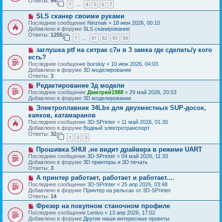
б
Ответы:
94
е
1
4
5
6
7
е
…
щ
с
е
Н
SLS сканер своими руками
о
н
о
о
Последнее сообщение
Ninznak
«
18 июн 2026, 00:10
и
в
б
Добавлено в форуме
SLS сканирование
е
о
щ
Ответы:
1255
1
81
82
83
84
е
…
е
с
н
Н
заглушка ptf на ситрак с7н в 3 замка где сделать/у кого
о
и
о
о
есть?
е
в
б
Последнее сообщение
borskiy
«
10 июн 2026, 04:03
о
щ
Добавлено в форуме
3D моделирование
е
е
Ответы:
3
с
н
о
Н
Редактирование 3д модели
и
о
о
е
Последнее сообщение
Дмитрий1988
«
29 май 2026, 20:53
б
в
Добавлено в форуме
3D моделирование
щ
о
Н
Электроплавник 34Lbs для двухместных SUP-досок,
е
е
о
н
с
каяков, катамаранов
в
и
о
Последнее сообщение
3D-SPrinter
«
11 май 2026, 01:30
о
е
о
Добавлено в форуме
Водный электротранспорт
е
б
Ответы:
32
с
1
2
3
щ
о
е
Н
о
Прошивка SHUI ,не видит драйвера в режиме UART
н
о
б
и
Последнее сообщение
3D-SPrinter
«
04 май 2026, 11:33
в
щ
е
Добавлено в форуме
3D принтеры и 3D печать
о
е
Ответы:
3
е
н
Н
А принтер работает, работает и работает....
с
и
о
о
е
Последнее сообщение
3D-SPrinter
«
25 апр 2026, 03:48
в
о
Добавлено в форуме
Принтер на рельсах от 3D-SPrinter
о
б
Ответы:
14
е
щ
Н
Фрезер на покупном станочном профиле
с
е
о
о
Последнее сообщение
Lenivo
«
13 апр 2026, 17:02
н
в
о
Добавлено в форуме
Другие наши интересные проекты
и