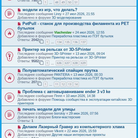
Ответы:
750
1
48
49
50
51
е
…
щ
с
е
Н
модели из игр, что делать?
о
н
о
о
Последнее сообщение
Lirey
«
27 июл 2026, 21:55
и
в
б
Добавлено в форуме
3D моделирование
е
о
щ
Н
PetPull - cтанок для производства филамента из PET
е
е
о
с
бутылок
н
в
о
и
Последнее сообщение
Viacheslav
«
24 июл 2026, 12:55
о
о
е
Добавлено в форуме
Переработка пластика из ПЭТ бутылок
е
б
Ответы:
2042
с
1
134
135
136
137
щ
…
о
е
Н
о
Принтер на рельсах от 3D-SPrinter
н
о
б
и
Последнее сообщение
3D-SPrinter
«
13 июл 2026, 09:04
в
щ
е
Добавлено в форуме
Принтер на рельсах от 3D-SPrinter
о
е
Ответы:
9582
1
636
637
638
639
е
н
…
с
и
Н
Полуавтоматический спайщик прутка
о
е
о
о
Последнее сообщение
PANTERA
«
13 июл 2026, 00:33
в
б
Добавлено в форуме
Переработка пластика из ПЭТ бутылок
о
щ
Ответы:
207
1
11
12
13
14
е
…
е
с
н
Н
Проблема с автовыравниваем ender 3 v3 ke
о
и
о
о
Последнее сообщение
Пппп
«
10 июл 2026, 14:38
е
в
б
Добавлено в форуме
Помощь сообщества в эксплуатации китайских 3D
о
щ
принтеров
е
е
Н
печать модели для улицы
с
н
о
о
Последнее сообщение
borskiy
«
29 июн 2026, 07:56
и
в
о
Добавлено в форуме
Блоги-мастерские
е
о
б
Ответы:
1
е
щ
Н
Делаем Лазерный Гравер из компьютерного хлама
с
е
о
о
Последнее сообщение
Vikent
«
22 июн 2026, 15:59
н
в
о
Добавлено в форуме
Другие наши интересные проекты
и
о