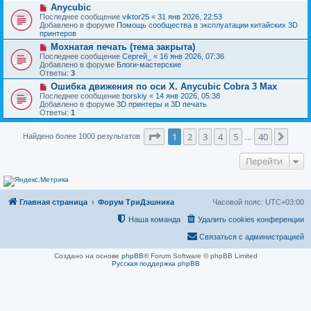
н
Н
Anycubic
о
и
о
о
Последнее сообщение
viktor25
«
31 янв 2026, 22:53
е
в
б
Добавлено в форуме
Помощь сообщества в эксплуатации китайских 3D
о
щ
принтеров
е
е
Н
Мохнатая печать (тема закрыта)
с
н
о
о
Последнее сообщение
Сергей_
«
16 янв 2026, 07:36
и
в
о
Добавлено в форуме
Блоги-мастерские
е
о
б
Ответы:
3
е
щ
Н
Ошибка движения по оси Х. Anycubic Cobra 3 Max
с
е
о
о
Последнее сообщение
borskiy
«
14 янв 2026, 05:38
н
в
о
Добавлено в форуме
3D принтеры и 3D печать
и
о
б
Ответы:
1
е
е
щ
с
е
Страница
1
из
40
о
1
2
3
4
5
40
След
Найдено более 1000 результатов
н
…
о
и
б
е
Перейти
щ
е
н
и
е
Главная страница
Форум ТриДэшника
Часовой пояс:
UTC+03:00
Наша команда
Удалить cookies конференции
Связаться с администрацией
Создано на основе
phpBB
® Forum Software © phpBB Limited
Русская поддержка phpBB