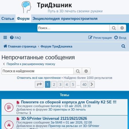
Статьи
Форум
Энциклопедия принтеростроителя
Поиск
Ра
FAQ
Регистрация
Вход
П
Главная страница
Форум ТриДэшника
о
Непрочитанные сообщения
и
Перейти к расширенному поиску
с
Поиск
Расширенный поиск
к
Отметить всё как прочтённое
• Найдено более 1000 результатов
Страница
1
из
40
1
2
3
4
5
40
След.
…
Темы
Н
Помогите со сборкой корпуса для Creality K2 SE !!!
о
Последнее сообщение
borskiy
«
03 авг 2026, 19:30
в
Добавлено в форуме
3D принтеры и 3D печать
о
Ответы:
1
е
Н
3D-SPrinter Universal 2121/2621/2626
с
о
о
Последнее сообщение
3a-5648
«
01 авг 2026, 02:08
в
о
Добавлено в форуме
Принтер на рельсах от 3D-SPrinter
о
б