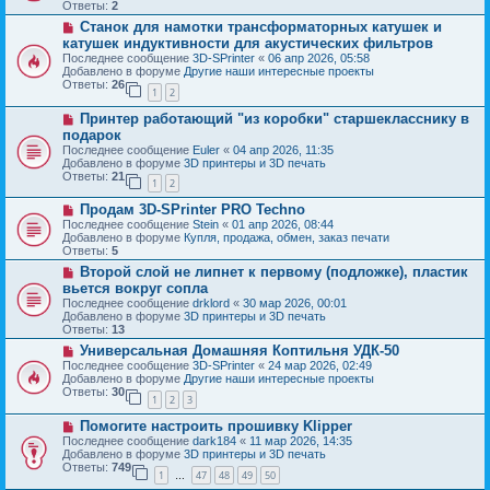
о
б
Ответы:
2
е
е
щ
Н
Станок для намотки трансформаторных катушек и
с
е
о
о
катушек индуктивности для акустических фильтров
н
в
о
и
Последнее сообщение
3D-SPrinter
«
06 апр 2026, 05:58
о
б
е
Добавлено в форуме
Другие наши интересные проекты
е
щ
Ответы:
26
с
1
2
е
о
н
Н
о
Принтер работающий "из коробки" старшекласснику в
и
о
б
е
подарок
в
щ
Последнее сообщение
Euler
«
04 апр 2026, 11:35
о
е
Добавлено в форуме
3D принтеры и 3D печать
е
н
Ответы:
21
с
и
1
2
о
е
Н
о
Продам 3D-SPrinter PRO Techno
о
б
Последнее сообщение
Stein
«
01 апр 2026, 08:44
в
щ
Добавлено в форуме
Купля, продажа, обмен, заказ печати
о
е
Ответы:
5
е
н
Н
Второй слой не липнет к первому (подложке), пластик
с
и
о
о
е
вьется вокруг сопла
в
о
Последнее сообщение
drklord
«
30 мар 2026, 00:01
о
б
Добавлено в форуме
3D принтеры и 3D печать
е
щ
Ответы:
13
с
е
о
Н
Универсальная Домашняя Коптильня УДК-50
н
о
о
и
Последнее сообщение
3D-SPrinter
«
24 мар 2026, 02:49
б
в
е
Добавлено в форуме
Другие наши интересные проекты
щ
о
Ответы:
30
1
2
3
е
е
н
с
Н
Помогите настроить прошивку Klipper
и
о
о
е
о
Последнее сообщение
dark184
«
11 мар 2026, 14:35
в
б
Добавлено в форуме
3D принтеры и 3D печать
о
щ
Ответы:
749
1
47
48
49
50
е
…
е
с