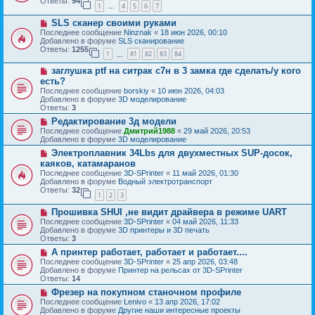
б
Ответы:
94
е
1
4
5
6
7
е
…
щ
с
е
Н
SLS сканер своими руками
о
н
о
о
Последнее сообщение
Ninznak
«
18 июн 2026, 00:10
и
в
б
Добавлено в форуме
SLS сканирование
е
о
щ
Ответы:
1255
1
81
82
83
84
е
…
е
с
н
Н
заглушка ptf на ситрак с7н в 3 замка где сделать/у кого
о
и
о
о
есть?
е
в
б
Последнее сообщение
borskiy
«
10 июн 2026, 04:03
о
щ
Добавлено в форуме
3D моделирование
е
е
Ответы:
3
с
н
о
Н
Редактирование 3д модели
и
о
о
е
Последнее сообщение
Дмитрий1988
«
29 май 2026, 20:53
б
в
Добавлено в форуме
3D моделирование
щ
о
Н
Электроплавник 34Lbs для двухместных SUP-досок,
е
е
о
н
с
каяков, катамаранов
в
и
о
Последнее сообщение
3D-SPrinter
«
11 май 2026, 01:30
о
е
о
Добавлено в форуме
Водный электротранспорт
е
б
Ответы:
32
с
1
2
3
щ
о
е
Н
о
Прошивка SHUI ,не видит драйвера в режиме UART
н
о
б
и
Последнее сообщение
3D-SPrinter
«
04 май 2026, 11:33
в
щ
е
Добавлено в форуме
3D принтеры и 3D печать
о
е
Ответы:
3
е
н
Н
А принтер работает, работает и работает....
с
и
о
о
е
Последнее сообщение
3D-SPrinter
«
25 апр 2026, 03:48
в
о
Добавлено в форуме
Принтер на рельсах от 3D-SPrinter
о
б
Ответы:
14
е
щ
Н
Фрезер на покупном станочном профиле
с
е
о
о
Последнее сообщение
Lenivo
«
13 апр 2026, 17:02
н
в
о
Добавлено в форуме
Другие наши интересные проекты
и