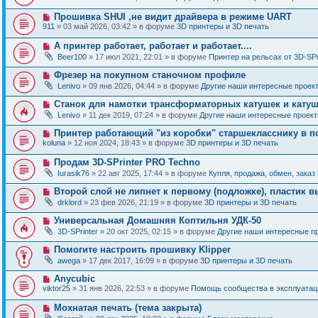
и
в
щ
о
е
о
е
Н
Прошивка SHUI ,не видит драйвера в режиме UART
о
е
н
о
б
911
» 03 май 2026, 03:42 » в форуме
3D принтеры и 3D печать
с
и
в
щ
о
е
о
е
Н
А принтер работает, работает и работает....
о
е
н
о
б
Beer100
» 17 июл 2021, 22:01 » в форуме
Принтер на рельсах от 3D-SPr
с
и
в
щ
о
е
о
е
Н
Фрезер на покупном станочном профиле
о
е
н
о
б
Lenivo
» 09 янв 2026, 04:44 » в форуме
Другие наши интересные проек
с
и
в
щ
о
е
о
е
Н
Станок для намотки трансформаторных катушек и катуш
о
е
н
о
б
Lenivo
» 11 дек 2019, 07:24 » в форуме
Другие наши интересные проек
с
и
в
щ
о
е
о
е
Н
Принтер работающий "из коробки" старшекласснику в п
о
е
н
о
б
koluna
» 12 ноя 2024, 18:43 » в форуме
3D принтеры и 3D печать
с
и
в
щ
о
е
о
е
Н
Продам 3D-SPrinter PRO Techno
о
е
н
о
б
Iurasik76
» 22 авг 2025, 17:44 » в форуме
Купля, продажа, обмен, заказ
с
и
в
щ
о
е
о
е
Н
Второй слой не липнет к первому (подложке), пластик в
о
е
н
о
б
drklord
» 23 фев 2026, 21:19 » в форуме
3D принтеры и 3D печать
с
и
в
щ
о
е
о
е
Н
Универсальная Домашняя Коптильня УДК-50
о
е
н
о
б
3D-SPrinter
» 20 окт 2025, 02:15 » в форуме
Другие наши интересные п
с
и
в
щ
о
е
о
е
Н
Помогите настроить прошивку Klipper
о
е
н
о
б
awega
» 17 дек 2017, 16:09 » в форуме
3D принтеры и 3D печать
с
и
в
щ
о
е
о
е
Н
Anycubic
о
е
н
о
б
viktor25
» 31 янв 2026, 22:53 » в форуме
Помощь сообщества в эксплуатаци
с
и
в
щ
о
е
о
е
Н
Мохнатая печать (тема закрыта)
о
е
н
о
б