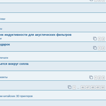
inter
ты
ек индуктивности для акустических фильтров
ты
1
2
одарок
1
2
 печати
ьется вокруг сопла
роекты
1
2
3
1
46
47
48
49
50
…
и китайских 3D принтеров