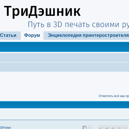
Статьи
Форум
Энциклопедия принтеростроителя
Отметить всё как п
SPrinter
1
47
48
49
50
51
…