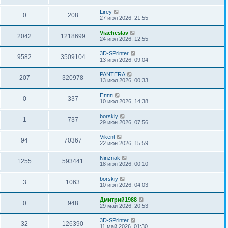
Lirey
0
208
27 июл 2026, 21:55
Viacheslav
2042
1218699
24 июл 2026, 12:55
3D-SPrinter
9582
3509104
13 июл 2026, 09:04
PANTERA
207
320978
13 июл 2026, 00:33
Пппп
0
337
10 июл 2026, 14:38
borskiy
1
737
29 июн 2026, 07:56
Vikent
94
70367
22 июн 2026, 15:59
Ninznak
1255
593441
18 июн 2026, 00:10
borskiy
3
1063
10 июн 2026, 04:03
Дмитрий1988
0
948
29 май 2026, 20:53
3D-SPrinter
32
126390
11 май 2026, 01:30