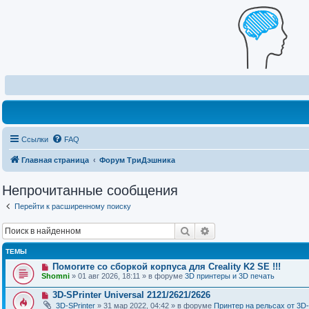
Ссылки
FAQ
Главная страница
Форум ТриДэшника
Непрочитанные сообщения
Перейти к расширенному поиску
Поиск
Расширенный поиск
ТЕМЫ
Н
Помогите со сборкой корпуса для Creality K2 SE !!!
о
Shomni
» 01 авг 2026, 18:11 » в форуме
3D принтеры и 3D печать
в
о
Н
3D-SPrinter Universal 2121/2621/2626
е
о
3D-SPrinter
» 31 мар 2022, 04:42 » в форуме
Принтер на рельсах от 3D-
с