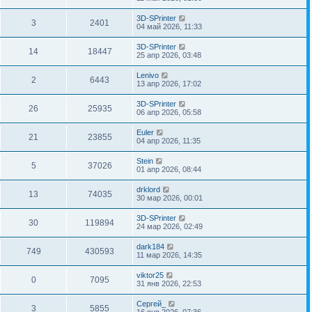
3D-SPrinter
3
2401
04 май 2026, 11:33
3D-SPrinter
14
18447
25 апр 2026, 03:48
Lenivo
2
6443
13 апр 2026, 17:02
3D-SPrinter
26
25935
06 апр 2026, 05:58
Euler
21
23855
04 апр 2026, 11:35
Stein
5
37026
01 апр 2026, 08:44
drklord
13
74035
30 мар 2026, 00:01
3D-SPrinter
30
119894
24 мар 2026, 02:49
dark184
749
430593
11 мар 2026, 14:35
viktor25
0
7095
31 янв 2026, 22:53
Сергей_
3
5855
16 янв 2026, 07:36