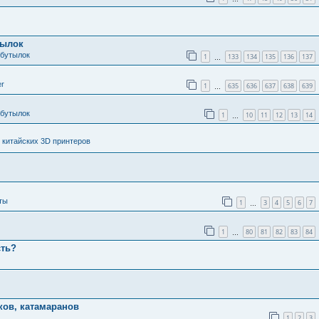
тылок
 бутылок
1
133
134
135
136
137
…
er
1
635
636
637
638
639
…
 бутылок
1
10
11
12
13
14
…
 китайских 3D принтеров
ты
1
3
4
5
6
7
…
1
80
81
82
83
84
…
сть?
ков, катамаранов
1
2
3