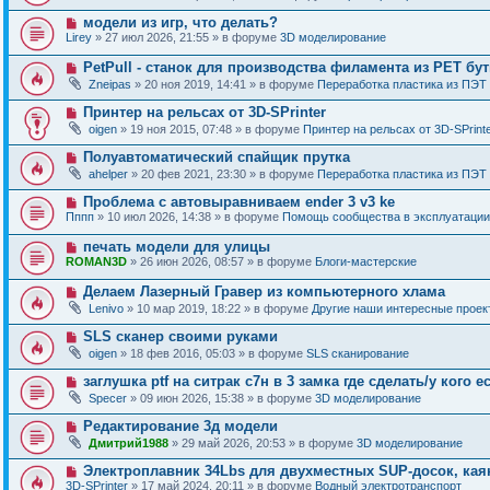
в
о
о
Н
модели из игр, что делать?
о
е
о
б
Lirey
» 27 июл 2026, 21:55 » в форуме
3D моделирование
с
в
щ
о
о
е
Н
PetPull - cтанок для производства филамента из PET бу
о
е
н
о
б
Zneipas
» 20 ноя 2019, 14:41 » в форуме
Переработка пластика из ПЭТ
с
и
в
щ
о
е
о
е
Н
Принтер на рельсах от 3D-SPrinter
о
е
н
о
б
oigen
» 19 ноя 2015, 07:48 » в форуме
Принтер на рельсах от 3D-SPrint
с
и
в
щ
о
е
о
е
Н
Полуавтоматический спайщик прутка
о
е
н
о
б
ahelper
» 20 фев 2021, 23:30 » в форуме
Переработка пластика из ПЭТ
с
и
в
щ
о
е
о
е
Н
Проблема с автовыравниваем ender 3 v3 ke
о
е
н
о
б
Пппп
» 10 июл 2026, 14:38 » в форуме
Помощь сообщества в эксплуатации
с
и
в
щ
о
е
о
е
Н
печать модели для улицы
о
е
н
о
б
ROMAN3D
» 26 июн 2026, 08:57 » в форуме
Блоги-мастерские
с
и
в
щ
о
е
о
е
Н
Делаем Лазерный Гравер из компьютерного хлама
о
е
н
о
б
Lenivo
» 10 мар 2019, 18:22 » в форуме
Другие наши интересные проек
с
и
в
щ
о
е
о
е
Н
SLS сканер своими руками
о
е
н
о
б
oigen
» 18 фев 2016, 05:03 » в форуме
SLS сканирование
с
и
в
щ
о
е
о
е
Н
заглушка ptf на ситрак с7н в 3 замка где сделать/у кого е
о
е
н
о
б
Specer
» 09 июн 2026, 15:38 » в форуме
3D моделирование
с
и
в
щ
о
е
о
е
Н
Редактирование 3д модели
о
е
н
о
б
Дмитрий1988
» 29 май 2026, 20:53 » в форуме
3D моделирование
с
и
в
щ
о
е
о
е
Н
Электроплавник 34Lbs для двухместных SUP-досок, кая
о
е
н
о
б
3D-SPrinter
» 17 май 2024, 20:11 » в форуме
Водный электротранспорт
с