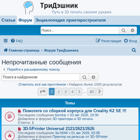
Статьи
Форум
Энциклопедия принтеростроителя
Поиск
Ра
FAQ
Регистрация
Вход
П
Главная страница
Форум ТриДэшника
о
Непрочитанные сообщения
и
Перейти к расширенному поиску
с
Поиск
Расширенный поиск
к
Отметить всё как прочтённое
• Найдено более 1000 результатов
Страница
1
из
40
1
2
3
4
5
40
След.
…
Темы
Н
Помогите со сборкой корпуса для Creality K2 SE !!!
о
Последнее сообщение
borskiy
«
03 авг 2026, 19:30
в
Добавлено в форуме
3D принтеры и 3D печать
о
Ответы:
1
е
Н
3D-SPrinter Universal 2121/2621/2626
с
о
о
Последнее сообщение
3a-5648
«
01 авг 2026, 02:08
в
о
Добавлено в форуме
Принтер на рельсах от 3D-SPrinter
о
б