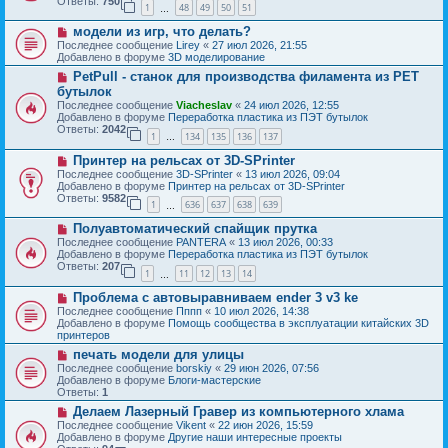
Ответы:
750
1
48
49
50
51
е
…
щ
с
е
Н
модели из игр, что делать?
о
н
о
о
Последнее сообщение
Lirey
«
27 июл 2026, 21:55
и
в
б
Добавлено в форуме
3D моделирование
е
о
щ
Н
PetPull - cтанок для производства филамента из PET
е
е
о
с
бутылок
н
в
о
и
Последнее сообщение
Viacheslav
«
24 июл 2026, 12:55
о
о
е
Добавлено в форуме
Переработка пластика из ПЭТ бутылок
е
б
Ответы:
2042
с
1
134
135
136
137
щ
…
о
е
Н
о
Принтер на рельсах от 3D-SPrinter
н
о
б
и
Последнее сообщение
3D-SPrinter
«
13 июл 2026, 09:04
в
щ
е
Добавлено в форуме
Принтер на рельсах от 3D-SPrinter
о
е
Ответы:
9582
1
636
637
638
639
е
н
…
с
и
Н
Полуавтоматический спайщик прутка
о
е
о
о
Последнее сообщение
PANTERA
«
13 июл 2026, 00:33
в
б
Добавлено в форуме
Переработка пластика из ПЭТ бутылок
о
щ
Ответы:
207
1
11
12
13
14
е
…
е
с
н
Н
Проблема с автовыравниваем ender 3 v3 ke
о
и
о
о
Последнее сообщение
Пппп
«
10 июл 2026, 14:38
е
в
б
Добавлено в форуме
Помощь сообщества в эксплуатации китайских 3D
о
щ
принтеров
е
е
Н
печать модели для улицы
с
н
о
о
Последнее сообщение
borskiy
«
29 июн 2026, 07:56
и
в
о
Добавлено в форуме
Блоги-мастерские
е
о
б
Ответы:
1
е
щ
Н
Делаем Лазерный Гравер из компьютерного хлама
с
е
о
о
Последнее сообщение
Vikent
«
22 июн 2026, 15:59
н
в
о
Добавлено в форуме
Другие наши интересные проекты
и
о