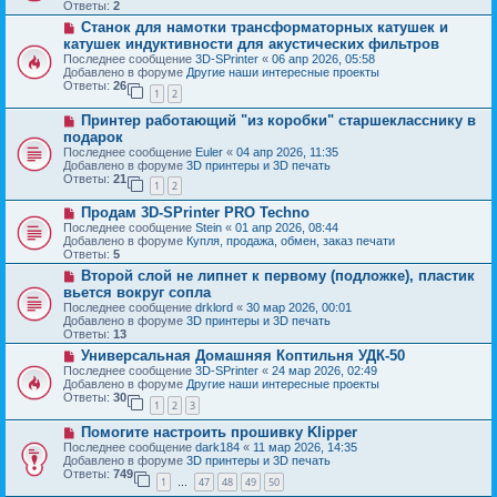
о
б
Ответы:
2
е
е
щ
Н
Станок для намотки трансформаторных катушек и
с
е
о
о
катушек индуктивности для акустических фильтров
н
в
о
и
Последнее сообщение
3D-SPrinter
«
06 апр 2026, 05:58
о
б
е
Добавлено в форуме
Другие наши интересные проекты
е
щ
Ответы:
26
с
1
2
е
о
н
Н
о
Принтер работающий "из коробки" старшекласснику в
и
о
б
е
подарок
в
щ
Последнее сообщение
Euler
«
04 апр 2026, 11:35
о
е
Добавлено в форуме
3D принтеры и 3D печать
е
н
Ответы:
21
с
и
1
2
о
е
Н
о
Продам 3D-SPrinter PRO Techno
о
б
Последнее сообщение
Stein
«
01 апр 2026, 08:44
в
щ
Добавлено в форуме
Купля, продажа, обмен, заказ печати
о
е
Ответы:
5
е
н
Н
Второй слой не липнет к первому (подложке), пластик
с
и
о
о
е
вьется вокруг сопла
в
о
Последнее сообщение
drklord
«
30 мар 2026, 00:01
о
б
Добавлено в форуме
3D принтеры и 3D печать
е
щ
Ответы:
13
с
е
о
Н
Универсальная Домашняя Коптильня УДК-50
н
о
о
и
Последнее сообщение
3D-SPrinter
«
24 мар 2026, 02:49
б
в
е
Добавлено в форуме
Другие наши интересные проекты
щ
о
Ответы:
30
1
2
3
е
е
н
с
Н
Помогите настроить прошивку Klipper
и
о
о
е
о
Последнее сообщение
dark184
«
11 мар 2026, 14:35
в
б
Добавлено в форуме
3D принтеры и 3D печать
о
щ
Ответы:
749
1
47
48
49
50
е
…
е
с