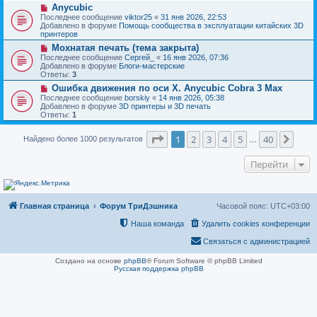
н
Н
Anycubic
о
и
о
о
Последнее сообщение
viktor25
«
31 янв 2026, 22:53
е
в
б
Добавлено в форуме
Помощь сообщества в эксплуатации китайских 3D
о
щ
принтеров
е
е
Н
Мохнатая печать (тема закрыта)
с
н
о
о
Последнее сообщение
Сергей_
«
16 янв 2026, 07:36
и
в
о
Добавлено в форуме
Блоги-мастерские
е
о
б
Ответы:
3
е
щ
Н
Ошибка движения по оси Х. Anycubic Cobra 3 Max
с
е
о
о
Последнее сообщение
borskiy
«
14 янв 2026, 05:38
н
в
о
Добавлено в форуме
3D принтеры и 3D печать
и
о
б
Ответы:
1
е
е
щ
с
е
Страница
1
из
40
о
1
2
3
4
5
40
След
Найдено более 1000 результатов
н
…
о
и
б
е
Перейти
щ
е
н
и
е
Главная страница
Форум ТриДэшника
Часовой пояс:
UTC+03:00
Наша команда
Удалить cookies конференции
Связаться с администрацией
Создано на основе
phpBB
® Forum Software © phpBB Limited
Русская поддержка phpBB