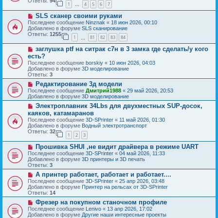
б
Ответы:
94
е
1
4
5
6
7
е
…
щ
с
е
Н
SLS сканер своими руками
о
н
о
о
Последнее сообщение
Ninznak
«
18 июн 2026, 00:10
и
в
б
Добавлено в форуме
SLS сканирование
е
о
щ
Ответы:
1255
1
81
82
83
84
е
…
е
с
н
Н
заглушка ptf на ситрак с7н в 3 замка где сделать/у кого
о
и
о
о
есть?
е
в
б
Последнее сообщение
borskiy
«
10 июн 2026, 04:03
о
щ
Добавлено в форуме
3D моделирование
е
е
Ответы:
3
с
н
о
Н
Редактирование 3д модели
и
о
о
е
Последнее сообщение
Дмитрий1988
«
29 май 2026, 20:53
б
в
Добавлено в форуме
3D моделирование
щ
о
Н
Электроплавник 34Lbs для двухместных SUP-досок,
е
е
о
н
с
каяков, катамаранов
в
и
о
Последнее сообщение
3D-SPrinter
«
11 май 2026, 01:30
о
е
о
Добавлено в форуме
Водный электротранспорт
е
б
Ответы:
32
с
1
2
3
щ
о
е
Н
о
Прошивка SHUI ,не видит драйвера в режиме UART
н
о
б
и
Последнее сообщение
3D-SPrinter
«
04 май 2026, 11:33
в
щ
е
Добавлено в форуме
3D принтеры и 3D печать
о
е
Ответы:
3
е
н
Н
А принтер работает, работает и работает....
с
и
о
о
е
Последнее сообщение
3D-SPrinter
«
25 апр 2026, 03:48
в
о
Добавлено в форуме
Принтер на рельсах от 3D-SPrinter
о
б
Ответы:
14
е
щ
Н
Фрезер на покупном станочном профиле
с
е
о
о
Последнее сообщение
Lenivo
«
13 апр 2026, 17:02
н
в
о
Добавлено в форуме
Другие наши интересные проекты
и