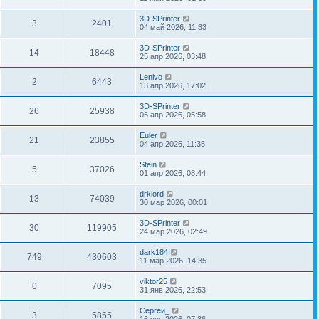
3D-SPrinter
3
2401
04 май 2026, 11:33
3D-SPrinter
14
18448
25 апр 2026, 03:48
Lenivo
2
6443
13 апр 2026, 17:02
3D-SPrinter
26
25938
06 апр 2026, 05:58
Euler
21
23855
04 апр 2026, 11:35
Stein
5
37026
01 апр 2026, 08:44
drklord
13
74039
30 мар 2026, 00:01
3D-SPrinter
30
119905
24 мар 2026, 02:49
dark184
749
430603
11 мар 2026, 14:35
viktor25
0
7095
31 янв 2026, 22:53
Сергей_
3
5855
16 янв 2026, 07:36