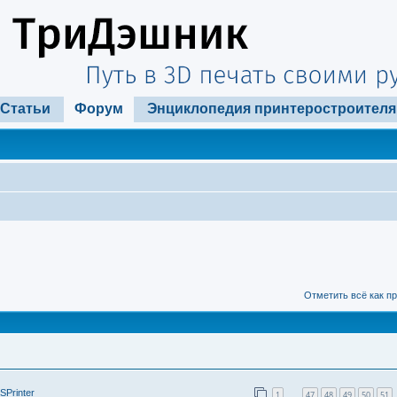
Статьи
Форум
Энциклопедия принтеростроителя
Отметить всё как п
SPrinter
1
47
48
49
50
51
…