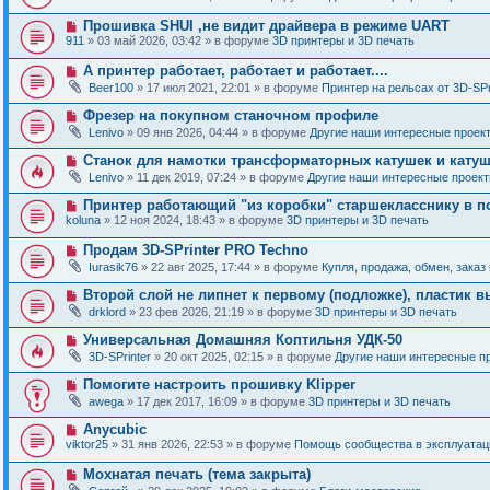
и
в
щ
о
е
о
е
Н
Прошивка SHUI ,не видит драйвера в режиме UART
о
е
н
о
б
911
» 03 май 2026, 03:42 » в форуме
3D принтеры и 3D печать
с
и
в
щ
о
е
о
е
Н
А принтер работает, работает и работает....
о
е
н
о
б
Beer100
» 17 июл 2021, 22:01 » в форуме
Принтер на рельсах от 3D-SPr
с
и
в
щ
о
е
о
е
Н
Фрезер на покупном станочном профиле
о
е
н
о
б
Lenivo
» 09 янв 2026, 04:44 » в форуме
Другие наши интересные проек
с
и
в
щ
о
е
о
е
Н
Станок для намотки трансформаторных катушек и катуш
о
е
н
о
б
Lenivo
» 11 дек 2019, 07:24 » в форуме
Другие наши интересные проек
с
и
в
щ
о
е
о
е
Н
Принтер работающий "из коробки" старшекласснику в п
о
е
н
о
б
koluna
» 12 ноя 2024, 18:43 » в форуме
3D принтеры и 3D печать
с
и
в
щ
о
е
о
е
Н
Продам 3D-SPrinter PRO Techno
о
е
н
о
б
Iurasik76
» 22 авг 2025, 17:44 » в форуме
Купля, продажа, обмен, заказ
с
и
в
щ
о
е
о
е
Н
Второй слой не липнет к первому (подложке), пластик в
о
е
н
о
б
drklord
» 23 фев 2026, 21:19 » в форуме
3D принтеры и 3D печать
с
и
в
щ
о
е
о
е
Н
Универсальная Домашняя Коптильня УДК-50
о
е
н
о
б
3D-SPrinter
» 20 окт 2025, 02:15 » в форуме
Другие наши интересные п
с
и
в
щ
о
е
о
е
Н
Помогите настроить прошивку Klipper
о
е
н
о
б
awega
» 17 дек 2017, 16:09 » в форуме
3D принтеры и 3D печать
с
и
в
щ
о
е
о
е
Н
Anycubic
о
е
н
о
б
viktor25
» 31 янв 2026, 22:53 » в форуме
Помощь сообщества в эксплуатаци
с
и
в
щ
о
е
о
е
Н
Мохнатая печать (тема закрыта)
о
е
н
о
б