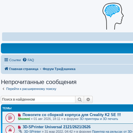
Ссылки
FAQ
Главная страница
Форум ТриДэшника
Непрочитанные сообщения
Перейти к расширенному поиску
Поиск
Расширенный поиск
ТЕМЫ
Н
Помогите со сборкой корпуса для Creality K2 SE !!!
о
Shomni
» 01 авг 2026, 18:11 » в форуме
3D принтеры и 3D печать
в
о
Н
3D-SPrinter Universal 2121/2621/2626
е
о
3D-SPrinter
» 31 мар 2022, 04:42 » в форуме
Принтер на рельсах от 3D-
с