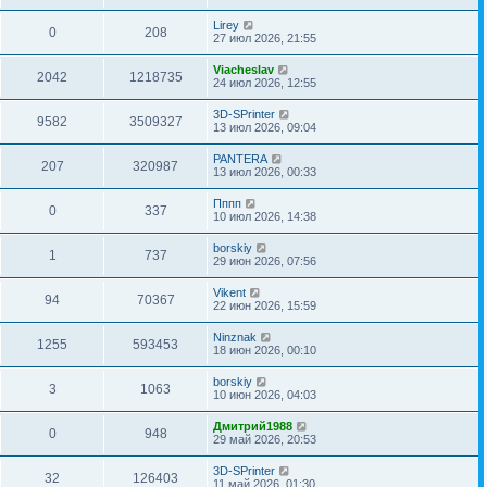
Lirey
0
208
27 июл 2026, 21:55
Viacheslav
2042
1218735
24 июл 2026, 12:55
3D-SPrinter
9582
3509327
13 июл 2026, 09:04
PANTERA
207
320987
13 июл 2026, 00:33
Пппп
0
337
10 июл 2026, 14:38
borskiy
1
737
29 июн 2026, 07:56
Vikent
94
70367
22 июн 2026, 15:59
Ninznak
1255
593453
18 июн 2026, 00:10
borskiy
3
1063
10 июн 2026, 04:03
Дмитрий1988
0
948
29 май 2026, 20:53
3D-SPrinter
32
126403
11 май 2026, 01:30