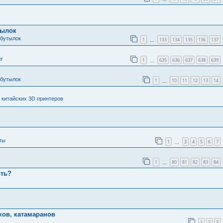
тылок
 бутылок
1
133
134
135
136
137
…
er
1
635
636
637
638
639
…
 бутылок
1
10
11
12
13
14
…
 китайских 3D принтеров
ты
1
3
4
5
6
7
…
1
80
81
82
83
84
…
сть?
ков, катамаранов
1
2
3