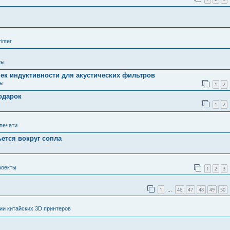
inter
ты
ек индуктивности для акустических фильтров
ты
1
2
одарок
1
2
 печати
ьется вокруг сопла
роекты
1
2
3
1
46
47
48
49
50
…
и китайских 3D принтеров