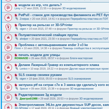
в
о
о
Н
модели из игр, что делать?
о
е
о
б
Lirey
» 27 июл 2026, 21:55 » в форуме
3D моделирование
с
в
щ
о
о
е
Н
PetPull - cтанок для производства филамента из PET бу
о
е
н
о
б
Zneipas
» 20 ноя 2019, 14:41 » в форуме
Переработка пластика из ПЭТ
с
и
в
щ
о
е
о
е
Н
Принтер на рельсах от 3D-SPrinter
о
е
н
о
б
oigen
» 19 ноя 2015, 07:48 » в форуме
Принтер на рельсах от 3D-SPrint
с
и
в
щ
о
е
о
е
Н
Полуавтоматический спайщик прутка
о
е
н
о
б
ahelper
» 20 фев 2021, 23:30 » в форуме
Переработка пластика из ПЭТ
с
и
в
щ
о
е
о
е
Н
Проблема с автовыравниваем ender 3 v3 ke
о
е
н
о
б
Пппп
» 10 июл 2026, 14:38 » в форуме
Помощь сообщества в эксплуатации
с
и
в
щ
о
е
о
е
Н
печать модели для улицы
о
е
н
о
б
ROMAN3D
» 26 июн 2026, 08:57 » в форуме
Блоги-мастерские
с
и
в
щ
о
е
о
е
Н
Делаем Лазерный Гравер из компьютерного хлама
о
е
н
о
б
Lenivo
» 10 мар 2019, 18:22 » в форуме
Другие наши интересные проек
с
и
в
щ
о
е
о
е
Н
SLS сканер своими руками
о
е
н
о
б
oigen
» 18 фев 2016, 05:03 » в форуме
SLS сканирование
с
и
в
щ
о
е
о
е
Н
заглушка ptf на ситрак с7н в 3 замка где сделать/у кого е
о
е
н
о
б
Specer
» 09 июн 2026, 15:38 » в форуме
3D моделирование
с
и
в
щ
о
е
о
е
Н
Редактирование 3д модели
о
е
н
о
б
Дмитрий1988
» 29 май 2026, 20:53 » в форуме
3D моделирование
с
и
в
щ
о
е
о
е
Н
Электроплавник 34Lbs для двухместных SUP-досок, кая
о
е
н
о
б
3D-SPrinter
» 17 май 2024, 20:11 » в форуме
Водный электротранспорт
с