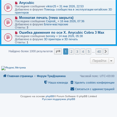
н
Н
Anycubic
о
и
о
о
Последнее сообщение
viktor25
«
31 янв 2026, 22:53
е
в
б
Добавлено в форуме
Помощь сообщества в эксплуатации китайских 3D
о
щ
принтеров
е
е
Н
Мохнатая печать (тема закрыта)
с
н
о
о
Последнее сообщение
Сергей_
«
16 янв 2026, 07:36
и
в
о
Добавлено в форуме
Блоги-мастерские
е
о
б
Ответы:
3
е
щ
Н
Ошибка движения по оси Х. Anycubic Cobra 3 Max
с
е
о
о
Последнее сообщение
borskiy
«
14 янв 2026, 05:38
н
в
о
Добавлено в форуме
3D принтеры и 3D печать
и
о
б
Ответы:
1
е
е
щ
с
е
Страница
1
из
40
о
1
2
3
4
5
40
След
Найдено более 1000 результатов
н
…
о
и
б
е
Перейти
щ
е
н
и
е
Главная страница
Форум ТриДэшника
Часовой пояс:
UTC+03:00
Наша команда
Удалить cookies конференции
Связаться с администрацией
Создано на основе
phpBB
® Forum Software © phpBB Limited
Русская поддержка phpBB