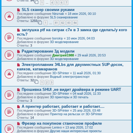
б
Ответы:
94
е
1
4
5
6
7
е
…
щ
с
е
Н
SLS сканер своими руками
о
н
о
о
Последнее сообщение
Ninznak
«
18 июн 2026, 00:10
и
в
б
Добавлено в форуме
SLS сканирование
е
о
щ
Ответы:
1255
1
81
82
83
84
е
…
е
с
н
Н
заглушка ptf на ситрак с7н в 3 замка где сделать/у кого
о
и
о
о
есть?
е
в
б
Последнее сообщение
borskiy
«
10 июн 2026, 04:03
о
щ
Добавлено в форуме
3D моделирование
е
е
Ответы:
3
с
н
о
Н
Редактирование 3д модели
и
о
о
е
Последнее сообщение
Дмитрий1988
«
29 май 2026, 20:53
б
в
Добавлено в форуме
3D моделирование
щ
о
Н
Электроплавник 34Lbs для двухместных SUP-досок,
е
е
о
н
с
каяков, катамаранов
в
и
о
Последнее сообщение
3D-SPrinter
«
11 май 2026, 01:30
о
е
о
Добавлено в форуме
Водный электротранспорт
е
б
Ответы:
32
с
1
2
3
щ
о
е
Н
о
Прошивка SHUI ,не видит драйвера в режиме UART
н
о
б
и
Последнее сообщение
3D-SPrinter
«
04 май 2026, 11:33
в
щ
е
Добавлено в форуме
3D принтеры и 3D печать
о
е
Ответы:
3
е
н
Н
А принтер работает, работает и работает....
с
и
о
о
е
Последнее сообщение
3D-SPrinter
«
25 апр 2026, 03:48
в
о
Добавлено в форуме
Принтер на рельсах от 3D-SPrinter
о
б
Ответы:
14
е
щ
Н
Фрезер на покупном станочном профиле
с
е
о
о
Последнее сообщение
Lenivo
«
13 апр 2026, 17:02
н
в
о
Добавлено в форуме
Другие наши интересные проекты
и