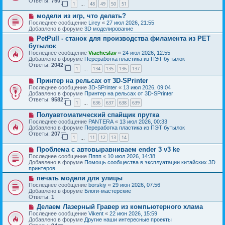
Ответы:
750
1
48
49
50
51
е
…
щ
с
е
Н
модели из игр, что делать?
о
н
о
о
Последнее сообщение
Lirey
«
27 июл 2026, 21:55
и
в
б
Добавлено в форуме
3D моделирование
е
о
щ
Н
PetPull - cтанок для производства филамента из PET
е
е
о
с
бутылок
н
в
о
и
Последнее сообщение
Viacheslav
«
24 июл 2026, 12:55
о
о
е
Добавлено в форуме
Переработка пластика из ПЭТ бутылок
е
б
Ответы:
2042
с
1
134
135
136
137
щ
…
о
е
Н
о
Принтер на рельсах от 3D-SPrinter
н
о
б
и
Последнее сообщение
3D-SPrinter
«
13 июл 2026, 09:04
в
щ
е
Добавлено в форуме
Принтер на рельсах от 3D-SPrinter
о
е
Ответы:
9582
1
636
637
638
639
е
н
…
с
и
Н
Полуавтоматический спайщик прутка
о
е
о
о
Последнее сообщение
PANTERA
«
13 июл 2026, 00:33
в
б
Добавлено в форуме
Переработка пластика из ПЭТ бутылок
о
щ
Ответы:
207
1
11
12
13
14
е
…
е
с
н
Н
Проблема с автовыравниваем ender 3 v3 ke
о
и
о
о
Последнее сообщение
Пппп
«
10 июл 2026, 14:38
е
в
б
Добавлено в форуме
Помощь сообщества в эксплуатации китайских 3D
о
щ
принтеров
е
е
Н
печать модели для улицы
с
н
о
о
Последнее сообщение
borskiy
«
29 июн 2026, 07:56
и
в
о
Добавлено в форуме
Блоги-мастерские
е
о
б
Ответы:
1
е
щ
Н
Делаем Лазерный Гравер из компьютерного хлама
с
е
о
о
Последнее сообщение
Vikent
«
22 июн 2026, 15:59
н
в
о
Добавлено в форуме
Другие наши интересные проекты
и
о