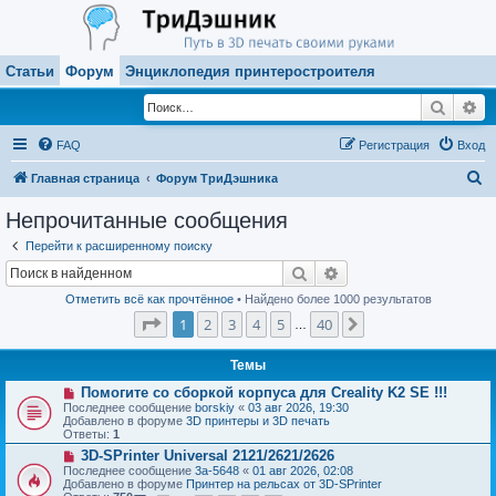
Статьи
Форум
Энциклопедия принтеростроителя
Поиск
Ра
FAQ
Регистрация
Вход
П
Главная страница
Форум ТриДэшника
о
Непрочитанные сообщения
и
Перейти к расширенному поиску
с
Поиск
Расширенный поиск
к
Отметить всё как прочтённое
• Найдено более 1000 результатов
Страница
1
из
40
1
2
3
4
5
40
След.
…
Темы
Н
Помогите со сборкой корпуса для Creality K2 SE !!!
о
Последнее сообщение
borskiy
«
03 авг 2026, 19:30
в
Добавлено в форуме
3D принтеры и 3D печать
о
Ответы:
1
е
Н
3D-SPrinter Universal 2121/2621/2626
с
о
о
Последнее сообщение
3a-5648
«
01 авг 2026, 02:08
в
о
Добавлено в форуме
Принтер на рельсах от 3D-SPrinter
о
б