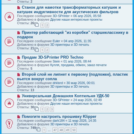
о
б
Ответы:
2
е
е
щ
Н
Станок для намотки трансформаторных катушек и
с
е
о
о
катушек индуктивности для акустических фильтров
н
в
о
и
Последнее сообщение
3D-SPrinter
«
06 апр 2026, 05:58
о
б
е
Добавлено в форуме
Другие наши интересные проекты
е
щ
Ответы:
26
с
1
2
е
о
н
Н
о
Принтер работающий "из коробки" старшекласснику в
и
о
б
е
подарок
в
щ
Последнее сообщение
Euler
«
04 апр 2026, 11:35
о
е
Добавлено в форуме
3D принтеры и 3D печать
е
н
Ответы:
21
с
и
1
2
о
е
Н
о
Продам 3D-SPrinter PRO Techno
о
б
Последнее сообщение
Stein
«
01 апр 2026, 08:44
в
щ
Добавлено в форуме
Купля, продажа, обмен, заказ печати
о
е
Ответы:
5
е
н
Н
Второй слой не липнет к первому (подложке), пластик
с
и
о
о
е
вьется вокруг сопла
в
о
Последнее сообщение
drklord
«
30 мар 2026, 00:01
о
б
Добавлено в форуме
3D принтеры и 3D печать
е
щ
Ответы:
13
с
е
о
Н
Универсальная Домашняя Коптильня УДК-50
н
о
о
и
Последнее сообщение
3D-SPrinter
«
24 мар 2026, 02:49
б
в
е
Добавлено в форуме
Другие наши интересные проекты
щ
о
Ответы:
30
1
2
3
е
е
н
с
Н
Помогите настроить прошивку Klipper
и
о
о
е
о
Последнее сообщение
dark184
«
11 мар 2026, 14:35
в
б
Добавлено в форуме
3D принтеры и 3D печать
о
щ
Ответы:
749
1
47
48
49
50
е
…
е
с