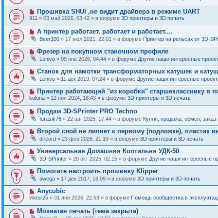
и
в
щ
о
е
о
е
Н
Прошивка SHUI ,не видит драйвера в режиме UART
о
е
н
о
б
911
» 03 май 2026, 03:42 » в форуме
3D принтеры и 3D печать
с
и
в
щ
о
е
о
е
Н
А принтер работает, работает и работает....
о
е
н
о
б
Beer100
» 17 июл 2021, 22:01 » в форуме
Принтер на рельсах от 3D-SPr
с
и
в
щ
о
е
о
е
Н
Фрезер на покупном станочном профиле
о
е
н
о
б
Lenivo
» 09 янв 2026, 04:44 » в форуме
Другие наши интересные проек
с
и
в
щ
о
е
о
е
Н
Станок для намотки трансформаторных катушек и катуш
о
е
н
о
б
Lenivo
» 11 дек 2019, 07:24 » в форуме
Другие наши интересные проек
с
и
в
щ
о
е
о
е
Н
Принтер работающий "из коробки" старшекласснику в п
о
е
н
о
б
koluna
» 12 ноя 2024, 18:43 » в форуме
3D принтеры и 3D печать
с
и
в
щ
о
е
о
е
Н
Продам 3D-SPrinter PRO Techno
о
е
н
о
б
Iurasik76
» 22 авг 2025, 17:44 » в форуме
Купля, продажа, обмен, заказ
с
и
в
щ
о
е
о
е
Н
Второй слой не липнет к первому (подложке), пластик в
о
е
н
о
б
drklord
» 23 фев 2026, 21:19 » в форуме
3D принтеры и 3D печать
с
и
в
щ
о
е
о
е
Н
Универсальная Домашняя Коптильня УДК-50
о
е
н
о
б
3D-SPrinter
» 20 окт 2025, 02:15 » в форуме
Другие наши интересные п
с
и
в
щ
о
е
о
е
Н
Помогите настроить прошивку Klipper
о
е
н
о
б
awega
» 17 дек 2017, 16:09 » в форуме
3D принтеры и 3D печать
с
и
в
щ
о
е
о
е
Н
Anycubic
о
е
н
о
б
viktor25
» 31 янв 2026, 22:53 » в форуме
Помощь сообщества в эксплуатаци
с
и
в
щ
о
е
о
е
Н
Мохнатая печать (тема закрыта)
о
е
н
о
б