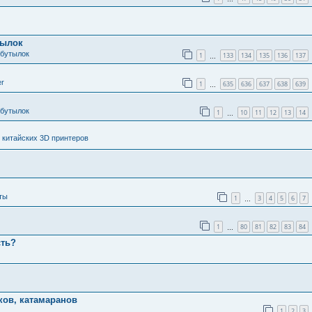
тылок
 бутылок
1
133
134
135
136
137
…
er
1
635
636
637
638
639
…
 бутылок
1
10
11
12
13
14
…
 китайских 3D принтеров
ты
1
3
4
5
6
7
…
1
80
81
82
83
84
…
сть?
ков, катамаранов
1
2
3