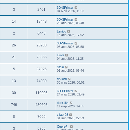
3D-SPrinter
3
2401
04 май 2026, 11:33
3D-SPrinter
14
18448
25 апр 2026, 03:48
Lenivo
2
6443
13 апр 2026, 17:02
3D-SPrinter
26
25938
06 апр 2026, 05:58
Euler
21
23855
04 апр 2026, 11:35
Stein
5
37026
01 апр 2026, 08:44
drklord
13
74039
30 мар 2026, 00:01
3D-SPrinter
30
119905
24 мар 2026, 02:49
dark184
749
430603
11 мар 2026, 14:35
viktor25
0
7095
31 янв 2026, 22:53
Сергей_
3
5855
16 янв 2026, 07:36