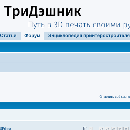
Статьи
Форум
Энциклопедия принтеростроителя
Отметить всё как п
SPrinter
1
47
48
49
50
51
…