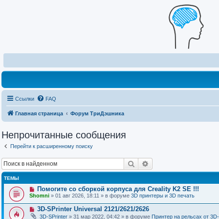
Ссылки
FAQ
Главная страница
Форум ТриДэшника
Непрочитанные сообщения
Перейти к расширенному поиску
Поиск
Расширенный поиск
ТЕМЫ
Н
Помогите со сборкой корпуса для Creality K2 SE !!!
о
Shomni
» 01 авг 2026, 18:11 » в форуме
3D принтеры и 3D печать
в
о
Н
3D-SPrinter Universal 2121/2621/2626
е
о
3D-SPrinter
» 31 мар 2022, 04:42 » в форуме
Принтер на рельсах от 3D-
с