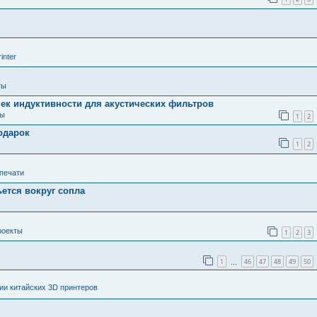
inter
ты
ек индуктивности для акустических фильтров
ты
1
2
одарок
1
2
 печати
ьется вокруг сопла
роекты
1
2
3
1
46
47
48
49
50
…
и китайских 3D принтеров