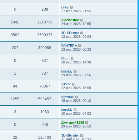
Lirey
0
208
27 июл 2026, 21:55
Viacheslav
2042
1218739
24 июл 2026, 12:55
3D-SPrinter
9582
3509337
13 июл 2026, 09:04
PANTERA
207
320988
13 июл 2026, 00:33
Пппп
0
337
10 июл 2026, 14:38
borskiy
1
737
29 июн 2026, 07:56
Vikent
94
70367
22 июн 2026, 15:59
Ninznak
1255
593457
18 июн 2026, 00:10
borskiy
3
1063
10 июн 2026, 04:03
Дмитрий1988
0
948
29 май 2026, 20:53
3D-SPrinter
32
126403
11 май 2026, 01:30