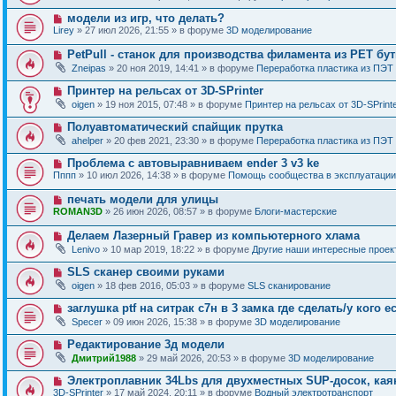
в
о
о
Н
модели из игр, что делать?
о
е
о
б
Lirey
» 27 июл 2026, 21:55 » в форуме
3D моделирование
с
в
щ
о
о
е
Н
PetPull - cтанок для производства филамента из PET бу
о
е
н
о
б
Zneipas
» 20 ноя 2019, 14:41 » в форуме
Переработка пластика из ПЭТ
с
и
в
щ
о
е
о
е
Н
Принтер на рельсах от 3D-SPrinter
о
е
н
о
б
oigen
» 19 ноя 2015, 07:48 » в форуме
Принтер на рельсах от 3D-SPrint
с
и
в
щ
о
е
о
е
Н
Полуавтоматический спайщик прутка
о
е
н
о
б
ahelper
» 20 фев 2021, 23:30 » в форуме
Переработка пластика из ПЭТ
с
и
в
щ
о
е
о
е
Н
Проблема с автовыравниваем ender 3 v3 ke
о
е
н
о
б
Пппп
» 10 июл 2026, 14:38 » в форуме
Помощь сообщества в эксплуатации
с
и
в
щ
о
е
о
е
Н
печать модели для улицы
о
е
н
о
б
ROMAN3D
» 26 июн 2026, 08:57 » в форуме
Блоги-мастерские
с
и
в
щ
о
е
о
е
Н
Делаем Лазерный Гравер из компьютерного хлама
о
е
н
о
б
Lenivo
» 10 мар 2019, 18:22 » в форуме
Другие наши интересные проек
с
и
в
щ
о
е
о
е
Н
SLS сканер своими руками
о
е
н
о
б
oigen
» 18 фев 2016, 05:03 » в форуме
SLS сканирование
с
и
в
щ
о
е
о
е
Н
заглушка ptf на ситрак с7н в 3 замка где сделать/у кого е
о
е
н
о
б
Specer
» 09 июн 2026, 15:38 » в форуме
3D моделирование
с
и
в
щ
о
е
о
е
Н
Редактирование 3д модели
о
е
н
о
б
Дмитрий1988
» 29 май 2026, 20:53 » в форуме
3D моделирование
с
и
в
щ
о
е
о
е
Н
Электроплавник 34Lbs для двухместных SUP-досок, кая
о
е
н
о
б
3D-SPrinter
» 17 май 2024, 20:11 » в форуме
Водный электротранспорт
с