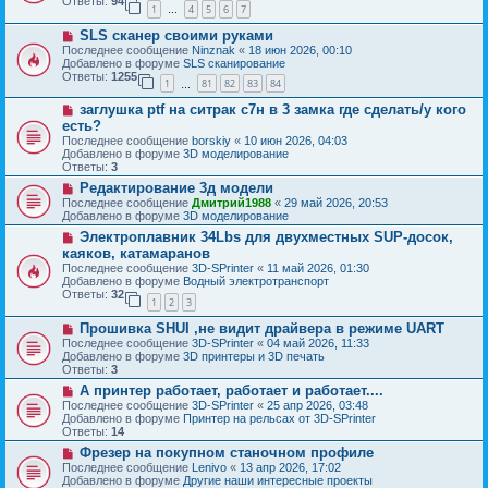
б
Ответы:
94
е
1
4
5
6
7
е
…
щ
с
е
Н
SLS сканер своими руками
о
н
о
о
Последнее сообщение
Ninznak
«
18 июн 2026, 00:10
и
в
б
Добавлено в форуме
SLS сканирование
е
о
щ
Ответы:
1255
1
81
82
83
84
е
…
е
с
н
Н
заглушка ptf на ситрак с7н в 3 замка где сделать/у кого
о
и
о
о
есть?
е
в
б
Последнее сообщение
borskiy
«
10 июн 2026, 04:03
о
щ
Добавлено в форуме
3D моделирование
е
е
Ответы:
3
с
н
о
Н
Редактирование 3д модели
и
о
о
е
Последнее сообщение
Дмитрий1988
«
29 май 2026, 20:53
б
в
Добавлено в форуме
3D моделирование
щ
о
Н
Электроплавник 34Lbs для двухместных SUP-досок,
е
е
о
н
с
каяков, катамаранов
в
и
о
Последнее сообщение
3D-SPrinter
«
11 май 2026, 01:30
о
е
о
Добавлено в форуме
Водный электротранспорт
е
б
Ответы:
32
с
1
2
3
щ
о
е
Н
о
Прошивка SHUI ,не видит драйвера в режиме UART
н
о
б
и
Последнее сообщение
3D-SPrinter
«
04 май 2026, 11:33
в
щ
е
Добавлено в форуме
3D принтеры и 3D печать
о
е
Ответы:
3
е
н
Н
А принтер работает, работает и работает....
с
и
о
о
е
Последнее сообщение
3D-SPrinter
«
25 апр 2026, 03:48
в
о
Добавлено в форуме
Принтер на рельсах от 3D-SPrinter
о
б
Ответы:
14
е
щ
Н
Фрезер на покупном станочном профиле
с
е
о
о
Последнее сообщение
Lenivo
«
13 апр 2026, 17:02
н
в
о
Добавлено в форуме
Другие наши интересные проекты
и