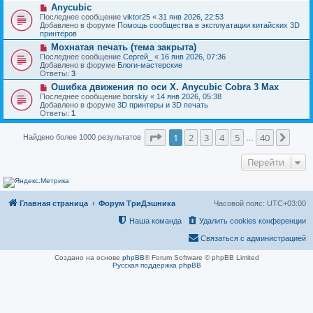
н
Н
Anycubic
о
и
о
о
Последнее сообщение
viktor25
«
31 янв 2026, 22:53
е
в
б
Добавлено в форуме
Помощь сообщества в эксплуатации китайских 3D
о
щ
принтеров
е
е
Н
Мохнатая печать (тема закрыта)
с
н
о
о
Последнее сообщение
Сергей_
«
16 янв 2026, 07:36
и
в
о
Добавлено в форуме
Блоги-мастерские
е
о
б
Ответы:
3
е
щ
Н
Ошибка движения по оси Х. Anycubic Cobra 3 Max
с
е
о
о
Последнее сообщение
borskiy
«
14 янв 2026, 05:38
н
в
о
Добавлено в форуме
3D принтеры и 3D печать
и
о
б
Ответы:
1
е
е
щ
с
е
Страница
1
из
40
о
1
2
3
4
5
40
След
Найдено более 1000 результатов
н
…
о
и
б
е
Перейти
щ
е
н
и
е
Главная страница
Форум ТриДэшника
Часовой пояс:
UTC+03:00
Наша команда
Удалить cookies конференции
Связаться с администрацией
Создано на основе
phpBB
® Forum Software © phpBB Limited
Русская поддержка phpBB