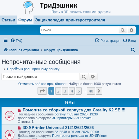
Статьи
Форум
Энциклопедия принтеростроителя
Поиск
Ра
FAQ
Регистрация
Вход
П
Главная страница
Форум ТриДэшника
о
Непрочитанные сообщения
и
Перейти к расширенному поиску
с
Поиск
Расширенный поиск
к
Отметить всё как прочтённое
• Найдено более 1000 результатов
Страница
1
из
40
1
2
3
4
5
40
След.
…
Темы
Н
Помогите со сборкой корпуса для Creality K2 SE !!!
о
Последнее сообщение
borskiy
«
03 авг 2026, 19:30
в
Добавлено в форуме
3D принтеры и 3D печать
о
Ответы:
1
е
Н
3D-SPrinter Universal 2121/2621/2626
с
о
о
Последнее сообщение
3a-5648
«
01 авг 2026, 02:08
в
о
Добавлено в форуме
Принтер на рельсах от 3D-SPrinter
о
б