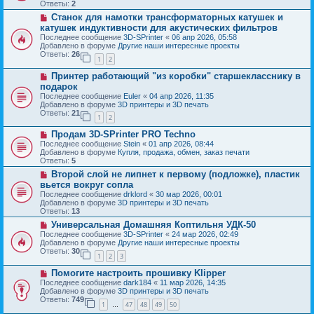
о
б
Ответы:
2
е
е
щ
Н
Станок для намотки трансформаторных катушек и
с
е
о
о
катушек индуктивности для акустических фильтров
н
в
о
и
Последнее сообщение
3D-SPrinter
«
06 апр 2026, 05:58
о
б
е
Добавлено в форуме
Другие наши интересные проекты
е
щ
Ответы:
26
с
1
2
е
о
н
Н
о
Принтер работающий "из коробки" старшекласснику в
и
о
б
е
подарок
в
щ
Последнее сообщение
Euler
«
04 апр 2026, 11:35
о
е
Добавлено в форуме
3D принтеры и 3D печать
е
н
Ответы:
21
с
и
1
2
о
е
Н
о
Продам 3D-SPrinter PRO Techno
о
б
Последнее сообщение
Stein
«
01 апр 2026, 08:44
в
щ
Добавлено в форуме
Купля, продажа, обмен, заказ печати
о
е
Ответы:
5
е
н
Н
Второй слой не липнет к первому (подложке), пластик
с
и
о
о
е
вьется вокруг сопла
в
о
Последнее сообщение
drklord
«
30 мар 2026, 00:01
о
б
Добавлено в форуме
3D принтеры и 3D печать
е
щ
Ответы:
13
с
е
о
Н
Универсальная Домашняя Коптильня УДК-50
н
о
о
и
Последнее сообщение
3D-SPrinter
«
24 мар 2026, 02:49
б
в
е
Добавлено в форуме
Другие наши интересные проекты
щ
о
Ответы:
30
1
2
3
е
е
н
с
Н
Помогите настроить прошивку Klipper
и
о
о
е
о
Последнее сообщение
dark184
«
11 мар 2026, 14:35
в
б
Добавлено в форуме
3D принтеры и 3D печать
о
щ
Ответы:
749
1
47
48
49
50
е
…
е
с