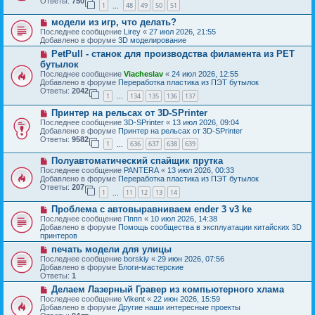
Ответы:
750
1
48
49
50
51
е
…
щ
с
е
Н
модели из игр, что делать?
о
н
о
о
Последнее сообщение
Lirey
«
27 июл 2026, 21:55
и
в
б
Добавлено в форуме
3D моделирование
е
о
щ
Н
PetPull - cтанок для производства филамента из PET
е
е
о
с
бутылок
н
в
о
и
Последнее сообщение
Viacheslav
«
24 июл 2026, 12:55
о
о
е
Добавлено в форуме
Переработка пластика из ПЭТ бутылок
е
б
Ответы:
2042
с
1
134
135
136
137
щ
…
о
е
Н
о
Принтер на рельсах от 3D-SPrinter
н
о
б
и
Последнее сообщение
3D-SPrinter
«
13 июл 2026, 09:04
в
щ
е
Добавлено в форуме
Принтер на рельсах от 3D-SPrinter
о
е
Ответы:
9582
1
636
637
638
639
е
н
…
с
и
Н
Полуавтоматический спайщик прутка
о
е
о
о
Последнее сообщение
PANTERA
«
13 июл 2026, 00:33
в
б
Добавлено в форуме
Переработка пластика из ПЭТ бутылок
о
щ
Ответы:
207
1
11
12
13
14
е
…
е
с
н
Н
Проблема с автовыравниваем ender 3 v3 ke
о
и
о
о
Последнее сообщение
Пппп
«
10 июл 2026, 14:38
е
в
б
Добавлено в форуме
Помощь сообщества в эксплуатации китайских 3D
о
щ
принтеров
е
е
Н
печать модели для улицы
с
н
о
о
Последнее сообщение
borskiy
«
29 июн 2026, 07:56
и
в
о
Добавлено в форуме
Блоги-мастерские
е
о
б
Ответы:
1
е
щ
Н
Делаем Лазерный Гравер из компьютерного хлама
с
е
о
о
Последнее сообщение
Vikent
«
22 июн 2026, 15:59
н
в
о
Добавлено в форуме
Другие наши интересные проекты
и
о