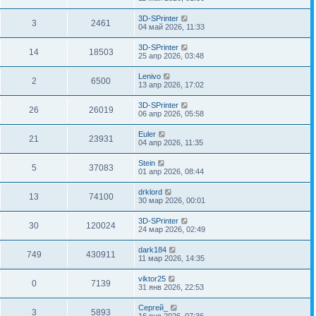
3D-SPrinter
3
2461
04 май 2026, 11:33
3D-SPrinter
14
18503
25 апр 2026, 03:48
Lenivo
2
6500
13 апр 2026, 17:02
3D-SPrinter
26
26019
06 апр 2026, 05:58
Euler
21
23931
04 апр 2026, 11:35
Stein
5
37083
01 апр 2026, 08:44
drklord
13
74100
30 мар 2026, 00:01
3D-SPrinter
30
120024
24 мар 2026, 02:49
dark184
749
430911
11 мар 2026, 14:35
viktor25
0
7139
31 янв 2026, 22:53
Сергей_
3
5893
16 янв 2026, 07:36