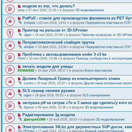
в
о
о
Н
модели из игр, что делать?
о
е
о
б
Lirey
» 27 июл 2026, 21:55 » в форуме
3D моделирование
с
в
щ
о
о
е
Н
PetPull - cтанок для производства филамента из PET бу
о
е
н
о
б
Zneipas
» 20 ноя 2019, 14:41 » в форуме
Переработка пластика из ПЭТ
с
и
в
щ
о
е
о
е
Н
Принтер на рельсах от 3D-SPrinter
о
е
н
о
б
oigen
» 19 ноя 2015, 07:48 » в форуме
Принтер на рельсах от 3D-SPrint
с
и
в
щ
о
е
о
е
Н
Полуавтоматический спайщик прутка
о
е
н
о
б
ahelper
» 20 фев 2021, 23:30 » в форуме
Переработка пластика из ПЭТ
с
и
в
щ
о
е
о
е
Н
Проблема с автовыравниваем ender 3 v3 ke
о
е
н
о
б
Пппп
» 10 июл 2026, 14:38 » в форуме
Помощь сообщества в эксплуатации
с
и
в
щ
о
е
о
е
Н
печать модели для улицы
о
е
н
о
б
ROMAN3D
» 26 июн 2026, 08:57 » в форуме
Блоги-мастерские
с
и
в
щ
о
е
о
е
Н
Делаем Лазерный Гравер из компьютерного хлама
о
е
н
о
б
Lenivo
» 10 мар 2019, 18:22 » в форуме
Другие наши интересные проек
с
и
в
щ
о
е
о
е
Н
SLS сканер своими руками
о
е
н
о
б
oigen
» 18 фев 2016, 05:03 » в форуме
SLS сканирование
с
и
в
щ
о
е
о
е
Н
заглушка ptf на ситрак с7н в 3 замка где сделать/у кого е
о
е
н
о
б
Specer
» 09 июн 2026, 15:38 » в форуме
3D моделирование
с
и
в
щ
о
е
о
е
Н
Редактирование 3д модели
о
е
н
о
б
Дмитрий1988
» 29 май 2026, 20:53 » в форуме
3D моделирование
с
и
в
щ
о
е
о
е
Н
Электроплавник 34Lbs для двухместных SUP-досок, кая
о
е
н
о
б
3D-SPrinter
» 17 май 2024, 20:11 » в форуме
Водный электротранспорт
с