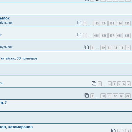
тылок
 бутылок
1
133
134
135
136
137
…
er
1
635
636
637
638
639
…
 бутылок
1
10
11
12
13
14
…
 китайских 3D принтеров
ты
1
3
4
5
6
7
…
1
80
81
82
83
84
…
сть?
ков, катамаранов
1
2
3