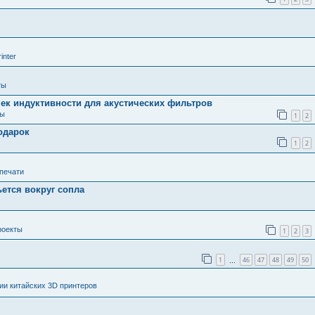
inter
ты
ек индуктивности для акустических фильтров
ты
1
2
одарок
1
2
 печати
ьется вокруг сопла
роекты
1
2
3
1
46
47
48
49
50
…
и китайских 3D принтеров