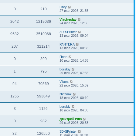
Lirey
0
210
27 июл 2026, 21:55
Viacheslav
2042
1219036
24 июл 2026, 12:55
3D-SPrinter
9582
3510068
13 июл 2026, 09:04
PANTERA
207
321214
13 июл 2026, 00:33
Пппп
0
399
10 июл 2026, 14:38
borskiy
1
795
29 июн 2026, 07:56
Vikent
94
70569
22 июн 2026, 15:59
Ninznak
1255
593849
18 июн 2026, 00:10
borskiy
3
1126
10 июн 2026, 04:03
Дмитрий1988
0
982
29 май 2026, 20:53
3D-SPrinter
32
126550
11 май 2026, 01:30