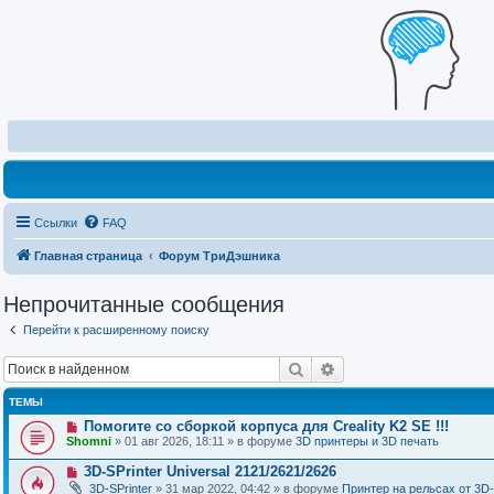
Ссылки
FAQ
Главная страница
Форум ТриДэшника
Непрочитанные сообщения
Перейти к расширенному поиску
Поиск
Расширенный поиск
ТЕМЫ
Н
Помогите со сборкой корпуса для Creality K2 SE !!!
о
Shomni
» 01 авг 2026, 18:11 » в форуме
3D принтеры и 3D печать
в
о
Н
3D-SPrinter Universal 2121/2621/2626
е
о
3D-SPrinter
» 31 мар 2022, 04:42 » в форуме
Принтер на рельсах от 3D-
с