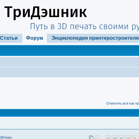
Статьи
Форум
Энциклопедия принтеростроителя
Отметить всё как п
SPrinter
1
47
48
49
50
51
…