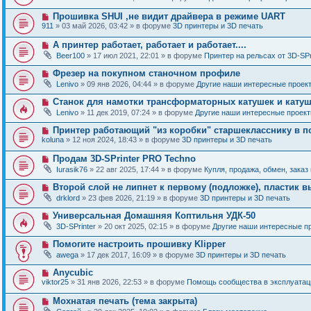
и
в
щ
о
е
о
е
Н
Прошивка SHUI ,не видит драйвера в режиме UART
о
е
н
о
б
911
» 03 май 2026, 03:42 » в форуме
3D принтеры и 3D печать
с
и
в
щ
о
е
о
е
Н
А принтер работает, работает и работает....
о
е
н
о
б
Beer100
» 17 июл 2021, 22:01 » в форуме
Принтер на рельсах от 3D-SPr
с
и
в
щ
о
е
о
е
Н
Фрезер на покупном станочном профиле
о
е
н
о
б
Lenivo
» 09 янв 2026, 04:44 » в форуме
Другие наши интересные проек
с
и
в
щ
о
е
о
е
Н
Станок для намотки трансформаторных катушек и катуш
о
е
н
о
б
Lenivo
» 11 дек 2019, 07:24 » в форуме
Другие наши интересные проек
с
и
в
щ
о
е
о
е
Н
Принтер работающий "из коробки" старшекласснику в п
о
е
н
о
б
koluna
» 12 ноя 2024, 18:43 » в форуме
3D принтеры и 3D печать
с
и
в
щ
о
е
о
е
Н
Продам 3D-SPrinter PRO Techno
о
е
н
о
б
Iurasik76
» 22 авг 2025, 17:44 » в форуме
Купля, продажа, обмен, заказ
с
и
в
щ
о
е
о
е
Н
Второй слой не липнет к первому (подложке), пластик в
о
е
н
о
б
drklord
» 23 фев 2026, 21:19 » в форуме
3D принтеры и 3D печать
с
и
в
щ
о
е
о
е
Н
Универсальная Домашняя Коптильня УДК-50
о
е
н
о
б
3D-SPrinter
» 20 окт 2025, 02:15 » в форуме
Другие наши интересные п
с
и
в
щ
о
е
о
е
Н
Помогите настроить прошивку Klipper
о
е
н
о
б
awega
» 17 дек 2017, 16:09 » в форуме
3D принтеры и 3D печать
с
и
в
щ
о
е
о
е
Н
Anycubic
о
е
н
о
б
viktor25
» 31 янв 2026, 22:53 » в форуме
Помощь сообщества в эксплуатаци
с
и
в
щ
о
е
о
е
Н
Мохнатая печать (тема закрыта)
о
е
н
о
б