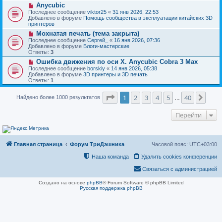
н
Н
Anycubic
о
и
о
о
Последнее сообщение
viktor25
«
31 янв 2026, 22:53
е
в
б
Добавлено в форуме
Помощь сообщества в эксплуатации китайских 3D
о
щ
принтеров
е
е
Н
Мохнатая печать (тема закрыта)
с
н
о
о
Последнее сообщение
Сергей_
«
16 янв 2026, 07:36
и
в
о
Добавлено в форуме
Блоги-мастерские
е
о
б
Ответы:
3
е
щ
Н
Ошибка движения по оси Х. Anycubic Cobra 3 Max
с
е
о
о
Последнее сообщение
borskiy
«
14 янв 2026, 05:38
н
в
о
Добавлено в форуме
3D принтеры и 3D печать
и
о
б
Ответы:
1
е
е
щ
с
е
Страница
1
из
40
о
1
2
3
4
5
40
След
Найдено более 1000 результатов
н
…
о
и
б
е
Перейти
щ
е
н
и
е
Главная страница
Форум ТриДэшника
Часовой пояс:
UTC+03:00
Наша команда
Удалить cookies конференции
Связаться с администрацией
Создано на основе
phpBB
® Forum Software © phpBB Limited
Русская поддержка phpBB