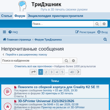
Статьи
Форум
Энциклопедия принтеростроителя
Поиск
Ра
FAQ
Регистрация
Вход
П
Главная страница
Форум ТриДэшника
о
Непрочитанные сообщения
и
Перейти к расширенному поиску
с
Поиск
Расширенный поиск
к
Отметить всё как прочтённое
• Найдено более 1000 результатов
Страница
1
из
40
1
2
3
4
5
40
След.
…
Темы
Н
Помогите со сборкой корпуса для Creality K2 SE !!!
о
Последнее сообщение
borskiy
«
03 авг 2026, 19:30
в
Добавлено в форуме
3D принтеры и 3D печать
о
Ответы:
1
е
Н
3D-SPrinter Universal 2121/2621/2626
с
о
о
Последнее сообщение
3a-5648
«
01 авг 2026, 02:08
в
о
Добавлено в форуме
Принтер на рельсах от 3D-SPrinter
о
б