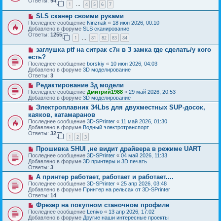
б
Ответы:
94
е
1
4
5
6
7
е
…
щ
с
е
Н
SLS сканер своими руками
о
н
о
о
Последнее сообщение
Ninznak
«
18 июн 2026, 00:10
и
в
б
Добавлено в форуме
SLS сканирование
е
о
щ
Ответы:
1255
1
81
82
83
84
е
…
е
с
н
Н
заглушка ptf на ситрак с7н в 3 замка где сделать/у кого
о
и
о
о
есть?
е
в
б
Последнее сообщение
borskiy
«
10 июн 2026, 04:03
о
щ
Добавлено в форуме
3D моделирование
е
е
Ответы:
3
с
н
о
Н
Редактирование 3д модели
и
о
о
е
Последнее сообщение
Дмитрий1988
«
29 май 2026, 20:53
б
в
Добавлено в форуме
3D моделирование
щ
о
Н
Электроплавник 34Lbs для двухместных SUP-досок,
е
е
о
н
с
каяков, катамаранов
в
и
о
Последнее сообщение
3D-SPrinter
«
11 май 2026, 01:30
о
е
о
Добавлено в форуме
Водный электротранспорт
е
б
Ответы:
32
с
1
2
3
щ
о
е
Н
о
Прошивка SHUI ,не видит драйвера в режиме UART
н
о
б
и
Последнее сообщение
3D-SPrinter
«
04 май 2026, 11:33
в
щ
е
Добавлено в форуме
3D принтеры и 3D печать
о
е
Ответы:
3
е
н
Н
А принтер работает, работает и работает....
с
и
о
о
е
Последнее сообщение
3D-SPrinter
«
25 апр 2026, 03:48
в
о
Добавлено в форуме
Принтер на рельсах от 3D-SPrinter
о
б
Ответы:
14
е
щ
Н
Фрезер на покупном станочном профиле
с
е
о
о
Последнее сообщение
Lenivo
«
13 апр 2026, 17:02
н
в
о
Добавлено в форуме
Другие наши интересные проекты
и