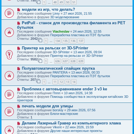
Ответы:
750
1
48
49
50
51
е
…
щ
с
е
Н
модели из игр, что делать?
о
н
о
о
Последнее сообщение
Lirey
«
27 июл 2026, 21:55
и
в
б
Добавлено в форуме
3D моделирование
е
о
щ
Н
PetPull - cтанок для производства филамента из PET
е
е
о
с
бутылок
н
в
о
и
Последнее сообщение
Viacheslav
«
24 июл 2026, 12:55
о
о
е
Добавлено в форуме
Переработка пластика из ПЭТ бутылок
е
б
Ответы:
2042
с
1
134
135
136
137
щ
…
о
е
Н
о
Принтер на рельсах от 3D-SPrinter
н
о
б
и
Последнее сообщение
3D-SPrinter
«
13 июл 2026, 09:04
в
щ
е
Добавлено в форуме
Принтер на рельсах от 3D-SPrinter
о
е
Ответы:
9582
1
636
637
638
639
е
н
…
с
и
Н
Полуавтоматический спайщик прутка
о
е
о
о
Последнее сообщение
PANTERA
«
13 июл 2026, 00:33
в
б
Добавлено в форуме
Переработка пластика из ПЭТ бутылок
о
щ
Ответы:
207
1
11
12
13
14
е
…
е
с
н
Н
Проблема с автовыравниваем ender 3 v3 ke
о
и
о
о
Последнее сообщение
Пппп
«
10 июл 2026, 14:38
е
в
б
Добавлено в форуме
Помощь сообщества в эксплуатации китайских 3D
о
щ
принтеров
е
е
Н
печать модели для улицы
с
н
о
о
Последнее сообщение
borskiy
«
29 июн 2026, 07:56
и
в
о
Добавлено в форуме
Блоги-мастерские
е
о
б
Ответы:
1
е
щ
Н
Делаем Лазерный Гравер из компьютерного хлама
с
е
о
о
Последнее сообщение
Vikent
«
22 июн 2026, 15:59
н
в
о
Добавлено в форуме
Другие наши интересные проекты
и
о