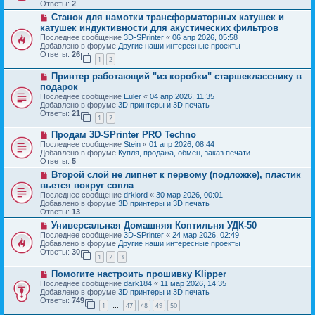
о
б
Ответы:
2
е
е
щ
Н
Станок для намотки трансформаторных катушек и
с
е
о
о
катушек индуктивности для акустических фильтров
н
в
о
и
Последнее сообщение
3D-SPrinter
«
06 апр 2026, 05:58
о
б
е
Добавлено в форуме
Другие наши интересные проекты
е
щ
Ответы:
26
с
1
2
е
о
н
Н
о
Принтер работающий "из коробки" старшекласснику в
и
о
б
е
подарок
в
щ
Последнее сообщение
Euler
«
04 апр 2026, 11:35
о
е
Добавлено в форуме
3D принтеры и 3D печать
е
н
Ответы:
21
с
и
1
2
о
е
Н
о
Продам 3D-SPrinter PRO Techno
о
б
Последнее сообщение
Stein
«
01 апр 2026, 08:44
в
щ
Добавлено в форуме
Купля, продажа, обмен, заказ печати
о
е
Ответы:
5
е
н
Н
Второй слой не липнет к первому (подложке), пластик
с
и
о
о
е
вьется вокруг сопла
в
о
Последнее сообщение
drklord
«
30 мар 2026, 00:01
о
б
Добавлено в форуме
3D принтеры и 3D печать
е
щ
Ответы:
13
с
е
о
Н
Универсальная Домашняя Коптильня УДК-50
н
о
о
и
Последнее сообщение
3D-SPrinter
«
24 мар 2026, 02:49
б
в
е
Добавлено в форуме
Другие наши интересные проекты
щ
о
Ответы:
30
1
2
3
е
е
н
с
Н
Помогите настроить прошивку Klipper
и
о
о
е
о
Последнее сообщение
dark184
«
11 мар 2026, 14:35
в
б
Добавлено в форуме
3D принтеры и 3D печать
о
щ
Ответы:
749
1
47
48
49
50
е
…
е
с