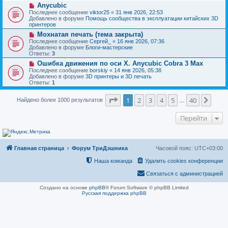
н
Н
Anycubic
о
и
о
о
Последнее сообщение
viktor25
«
31 янв 2026, 22:53
е
в
б
Добавлено в форуме
Помощь сообщества в эксплуатации китайских 3D
о
щ
принтеров
е
е
Н
Мохнатая печать (тема закрыта)
с
н
о
о
Последнее сообщение
Сергей_
«
16 янв 2026, 07:36
и
в
о
Добавлено в форуме
Блоги-мастерские
е
о
б
Ответы:
3
е
щ
Н
Ошибка движения по оси Х. Anycubic Cobra 3 Max
с
е
о
о
Последнее сообщение
borskiy
«
14 янв 2026, 05:38
н
в
о
Добавлено в форуме
3D принтеры и 3D печать
и
о
б
Ответы:
1
е
е
щ
с
е
Страница
1
из
40
о
1
2
3
4
5
40
След
Найдено более 1000 результатов
н
…
о
и
б
е
Перейти
щ
е
н
и
е
Главная страница
Форум ТриДэшника
Часовой пояс:
UTC+03:00
Наша команда
Удалить cookies конференции
Связаться с администрацией
Создано на основе
phpBB
® Forum Software © phpBB Limited
Русская поддержка phpBB