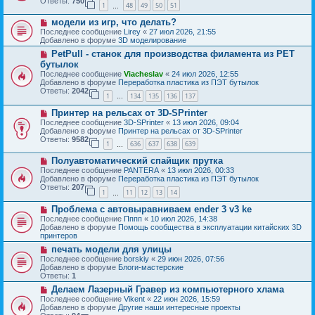
Ответы:
750
1
48
49
50
51
е
…
щ
с
е
Н
модели из игр, что делать?
о
н
о
о
Последнее сообщение
Lirey
«
27 июл 2026, 21:55
и
в
б
Добавлено в форуме
3D моделирование
е
о
щ
Н
PetPull - cтанок для производства филамента из PET
е
е
о
с
бутылок
н
в
о
и
Последнее сообщение
Viacheslav
«
24 июл 2026, 12:55
о
о
е
Добавлено в форуме
Переработка пластика из ПЭТ бутылок
е
б
Ответы:
2042
с
1
134
135
136
137
щ
…
о
е
Н
о
Принтер на рельсах от 3D-SPrinter
н
о
б
и
Последнее сообщение
3D-SPrinter
«
13 июл 2026, 09:04
в
щ
е
Добавлено в форуме
Принтер на рельсах от 3D-SPrinter
о
е
Ответы:
9582
1
636
637
638
639
е
н
…
с
и
Н
Полуавтоматический спайщик прутка
о
е
о
о
Последнее сообщение
PANTERA
«
13 июл 2026, 00:33
в
б
Добавлено в форуме
Переработка пластика из ПЭТ бутылок
о
щ
Ответы:
207
1
11
12
13
14
е
…
е
с
н
Н
Проблема с автовыравниваем ender 3 v3 ke
о
и
о
о
Последнее сообщение
Пппп
«
10 июл 2026, 14:38
е
в
б
Добавлено в форуме
Помощь сообщества в эксплуатации китайских 3D
о
щ
принтеров
е
е
Н
печать модели для улицы
с
н
о
о
Последнее сообщение
borskiy
«
29 июн 2026, 07:56
и
в
о
Добавлено в форуме
Блоги-мастерские
е
о
б
Ответы:
1
е
щ
Н
Делаем Лазерный Гравер из компьютерного хлама
с
е
о
о
Последнее сообщение
Vikent
«
22 июн 2026, 15:59
н
в
о
Добавлено в форуме
Другие наши интересные проекты
и
о