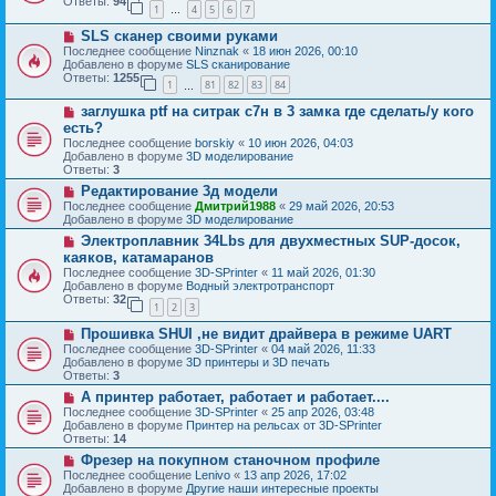
б
Ответы:
94
е
1
4
5
6
7
е
…
щ
с
е
Н
SLS сканер своими руками
о
н
о
о
Последнее сообщение
Ninznak
«
18 июн 2026, 00:10
и
в
б
Добавлено в форуме
SLS сканирование
е
о
щ
Ответы:
1255
1
81
82
83
84
е
…
е
с
н
Н
заглушка ptf на ситрак с7н в 3 замка где сделать/у кого
о
и
о
о
есть?
е
в
б
Последнее сообщение
borskiy
«
10 июн 2026, 04:03
о
щ
Добавлено в форуме
3D моделирование
е
е
Ответы:
3
с
н
о
Н
Редактирование 3д модели
и
о
о
е
Последнее сообщение
Дмитрий1988
«
29 май 2026, 20:53
б
в
Добавлено в форуме
3D моделирование
щ
о
Н
Электроплавник 34Lbs для двухместных SUP-досок,
е
е
о
н
с
каяков, катамаранов
в
и
о
Последнее сообщение
3D-SPrinter
«
11 май 2026, 01:30
о
е
о
Добавлено в форуме
Водный электротранспорт
е
б
Ответы:
32
с
1
2
3
щ
о
е
Н
о
Прошивка SHUI ,не видит драйвера в режиме UART
н
о
б
и
Последнее сообщение
3D-SPrinter
«
04 май 2026, 11:33
в
щ
е
Добавлено в форуме
3D принтеры и 3D печать
о
е
Ответы:
3
е
н
Н
А принтер работает, работает и работает....
с
и
о
о
е
Последнее сообщение
3D-SPrinter
«
25 апр 2026, 03:48
в
о
Добавлено в форуме
Принтер на рельсах от 3D-SPrinter
о
б
Ответы:
14
е
щ
Н
Фрезер на покупном станочном профиле
с
е
о
о
Последнее сообщение
Lenivo
«
13 апр 2026, 17:02
н
в
о
Добавлено в форуме
Другие наши интересные проекты
и