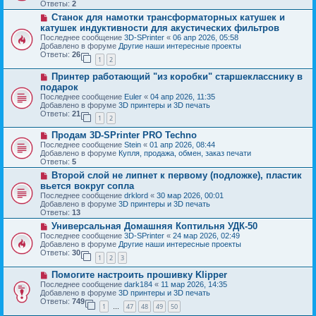
о
б
Ответы:
2
е
е
щ
Н
Станок для намотки трансформаторных катушек и
с
е
о
о
катушек индуктивности для акустических фильтров
н
в
о
и
Последнее сообщение
3D-SPrinter
«
06 апр 2026, 05:58
о
б
е
Добавлено в форуме
Другие наши интересные проекты
е
щ
Ответы:
26
с
1
2
е
о
н
Н
о
Принтер работающий "из коробки" старшекласснику в
и
о
б
е
подарок
в
щ
Последнее сообщение
Euler
«
04 апр 2026, 11:35
о
е
Добавлено в форуме
3D принтеры и 3D печать
е
н
Ответы:
21
с
и
1
2
о
е
Н
о
Продам 3D-SPrinter PRO Techno
о
б
Последнее сообщение
Stein
«
01 апр 2026, 08:44
в
щ
Добавлено в форуме
Купля, продажа, обмен, заказ печати
о
е
Ответы:
5
е
н
Н
Второй слой не липнет к первому (подложке), пластик
с
и
о
о
е
вьется вокруг сопла
в
о
Последнее сообщение
drklord
«
30 мар 2026, 00:01
о
б
Добавлено в форуме
3D принтеры и 3D печать
е
щ
Ответы:
13
с
е
о
Н
Универсальная Домашняя Коптильня УДК-50
н
о
о
и
Последнее сообщение
3D-SPrinter
«
24 мар 2026, 02:49
б
в
е
Добавлено в форуме
Другие наши интересные проекты
щ
о
Ответы:
30
1
2
3
е
е
н
с
Н
Помогите настроить прошивку Klipper
и
о
о
е
о
Последнее сообщение
dark184
«
11 мар 2026, 14:35
в
б
Добавлено в форуме
3D принтеры и 3D печать
о
щ
Ответы:
749
1
47
48
49
50
е
…
е
с