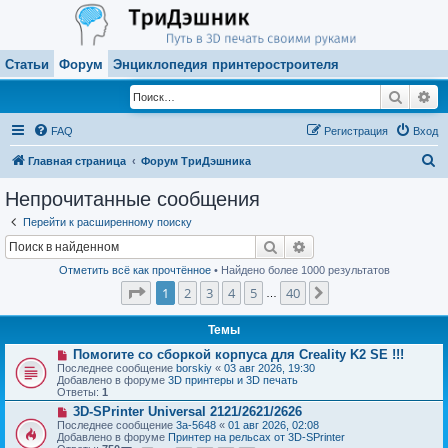
Статьи
Форум
Энциклопедия принтеростроителя
Поиск
Ра
FAQ
Регистрация
Вход
П
Главная страница
Форум ТриДэшника
о
Непрочитанные сообщения
и
Перейти к расширенному поиску
с
Поиск
Расширенный поиск
к
Отметить всё как прочтённое
• Найдено более 1000 результатов
Страница
1
из
40
1
2
3
4
5
40
След.
…
Темы
Н
Помогите со сборкой корпуса для Creality K2 SE !!!
о
Последнее сообщение
borskiy
«
03 авг 2026, 19:30
в
Добавлено в форуме
3D принтеры и 3D печать
о
Ответы:
1
е
Н
3D-SPrinter Universal 2121/2621/2626
с
о
о
Последнее сообщение
3a-5648
«
01 авг 2026, 02:08
в
о
Добавлено в форуме
Принтер на рельсах от 3D-SPrinter
о
б