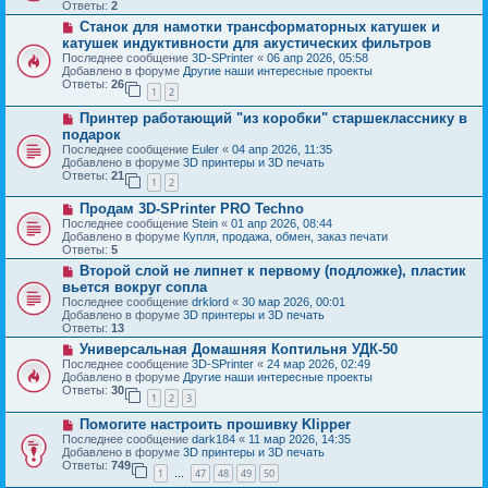
о
б
Ответы:
2
е
е
щ
Н
Станок для намотки трансформаторных катушек и
с
е
о
о
катушек индуктивности для акустических фильтров
н
в
о
и
Последнее сообщение
3D-SPrinter
«
06 апр 2026, 05:58
о
б
е
Добавлено в форуме
Другие наши интересные проекты
е
щ
Ответы:
26
с
1
2
е
о
н
Н
о
Принтер работающий "из коробки" старшекласснику в
и
о
б
е
подарок
в
щ
Последнее сообщение
Euler
«
04 апр 2026, 11:35
о
е
Добавлено в форуме
3D принтеры и 3D печать
е
н
Ответы:
21
с
и
1
2
о
е
Н
о
Продам 3D-SPrinter PRO Techno
о
б
Последнее сообщение
Stein
«
01 апр 2026, 08:44
в
щ
Добавлено в форуме
Купля, продажа, обмен, заказ печати
о
е
Ответы:
5
е
н
Н
Второй слой не липнет к первому (подложке), пластик
с
и
о
о
е
вьется вокруг сопла
в
о
Последнее сообщение
drklord
«
30 мар 2026, 00:01
о
б
Добавлено в форуме
3D принтеры и 3D печать
е
щ
Ответы:
13
с
е
о
Н
Универсальная Домашняя Коптильня УДК-50
н
о
о
и
Последнее сообщение
3D-SPrinter
«
24 мар 2026, 02:49
б
в
е
Добавлено в форуме
Другие наши интересные проекты
щ
о
Ответы:
30
1
2
3
е
е
н
с
Н
Помогите настроить прошивку Klipper
и
о
о
е
о
Последнее сообщение
dark184
«
11 мар 2026, 14:35
в
б
Добавлено в форуме
3D принтеры и 3D печать
о
щ
Ответы:
749
1
47
48
49
50
е
…
е
с