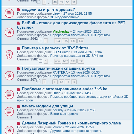
Ответы:
750
1
48
49
50
51
е
…
щ
с
е
Н
модели из игр, что делать?
о
н
о
о
Последнее сообщение
Lirey
«
27 июл 2026, 21:55
и
в
б
Добавлено в форуме
3D моделирование
е
о
щ
Н
PetPull - cтанок для производства филамента из PET
е
е
о
с
бутылок
н
в
о
и
Последнее сообщение
Viacheslav
«
24 июл 2026, 12:55
о
о
е
Добавлено в форуме
Переработка пластика из ПЭТ бутылок
е
б
Ответы:
2042
с
1
134
135
136
137
щ
…
о
е
Н
о
Принтер на рельсах от 3D-SPrinter
н
о
б
и
Последнее сообщение
3D-SPrinter
«
13 июл 2026, 09:04
в
щ
е
Добавлено в форуме
Принтер на рельсах от 3D-SPrinter
о
е
Ответы:
9582
1
636
637
638
639
е
н
…
с
и
Н
Полуавтоматический спайщик прутка
о
е
о
о
Последнее сообщение
PANTERA
«
13 июл 2026, 00:33
в
б
Добавлено в форуме
Переработка пластика из ПЭТ бутылок
о
щ
Ответы:
207
1
11
12
13
14
е
…
е
с
н
Н
Проблема с автовыравниваем ender 3 v3 ke
о
и
о
о
Последнее сообщение
Пппп
«
10 июл 2026, 14:38
е
в
б
Добавлено в форуме
Помощь сообщества в эксплуатации китайских 3D
о
щ
принтеров
е
е
Н
печать модели для улицы
с
н
о
о
Последнее сообщение
borskiy
«
29 июн 2026, 07:56
и
в
о
Добавлено в форуме
Блоги-мастерские
е
о
б
Ответы:
1
е
щ
Н
Делаем Лазерный Гравер из компьютерного хлама
с
е
о
о
Последнее сообщение
Vikent
«
22 июн 2026, 15:59
н
в
о
Добавлено в форуме
Другие наши интересные проекты
и
о