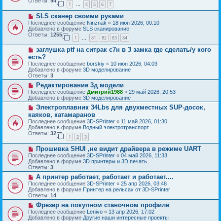
б
Ответы:
94
е
1
4
5
6
7
е
…
щ
с
е
Н
SLS сканер своими руками
о
н
о
о
Последнее сообщение
Ninznak
«
18 июн 2026, 00:10
и
в
б
Добавлено в форуме
SLS сканирование
е
о
щ
Ответы:
1255
1
81
82
83
84
е
…
е
с
н
Н
заглушка ptf на ситрак с7н в 3 замка где сделать/у кого
о
и
о
о
есть?
е
в
б
Последнее сообщение
borskiy
«
10 июн 2026, 04:03
о
щ
Добавлено в форуме
3D моделирование
е
е
Ответы:
3
с
н
о
Н
Редактирование 3д модели
и
о
о
е
Последнее сообщение
Дмитрий1988
«
29 май 2026, 20:53
б
в
Добавлено в форуме
3D моделирование
щ
о
Н
Электроплавник 34Lbs для двухместных SUP-досок,
е
е
о
н
с
каяков, катамаранов
в
и
о
Последнее сообщение
3D-SPrinter
«
11 май 2026, 01:30
о
е
о
Добавлено в форуме
Водный электротранспорт
е
б
Ответы:
32
с
1
2
3
щ
о
е
Н
о
Прошивка SHUI ,не видит драйвера в режиме UART
н
о
б
и
Последнее сообщение
3D-SPrinter
«
04 май 2026, 11:33
в
щ
е
Добавлено в форуме
3D принтеры и 3D печать
о
е
Ответы:
3
е
н
Н
А принтер работает, работает и работает....
с
и
о
о
е
Последнее сообщение
3D-SPrinter
«
25 апр 2026, 03:48
в
о
Добавлено в форуме
Принтер на рельсах от 3D-SPrinter
о
б
Ответы:
14
е
щ
Н
Фрезер на покупном станочном профиле
с
е
о
о
Последнее сообщение
Lenivo
«
13 апр 2026, 17:02
н
в
о
Добавлено в форуме
Другие наши интересные проекты
и