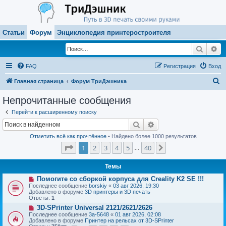
Статьи
Форум
Энциклопедия принтеростроителя
Поиск
Ра
FAQ
Регистрация
Вход
П
Главная страница
Форум ТриДэшника
о
Непрочитанные сообщения
и
Перейти к расширенному поиску
с
Поиск
Расширенный поиск
к
Отметить всё как прочтённое
• Найдено более 1000 результатов
Страница
1
из
40
1
2
3
4
5
40
След.
…
Темы
Н
Помогите со сборкой корпуса для Creality K2 SE !!!
о
Последнее сообщение
borskiy
«
03 авг 2026, 19:30
в
Добавлено в форуме
3D принтеры и 3D печать
о
Ответы:
1
е
Н
3D-SPrinter Universal 2121/2621/2626
с
о
о
Последнее сообщение
3a-5648
«
01 авг 2026, 02:08
в
о
Добавлено в форуме
Принтер на рельсах от 3D-SPrinter
о
б