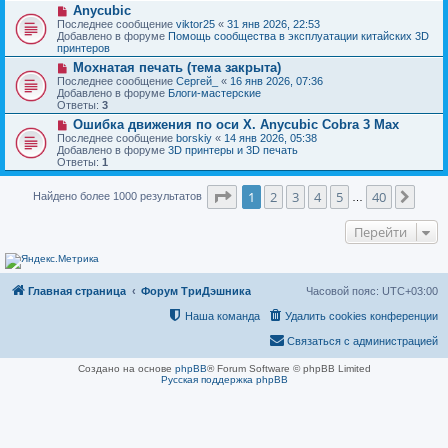
н
Н
Anycubic
о
и
о
о
Последнее сообщение
viktor25
«
31 янв 2026, 22:53
е
в
б
Добавлено в форуме
Помощь сообщества в эксплуатации китайских 3D
о
щ
принтеров
е
е
Н
Мохнатая печать (тема закрыта)
с
н
о
о
Последнее сообщение
Сергей_
«
16 янв 2026, 07:36
и
в
о
Добавлено в форуме
Блоги-мастерские
е
о
б
Ответы:
3
е
щ
Н
Ошибка движения по оси Х. Anycubic Cobra 3 Max
с
е
о
о
Последнее сообщение
borskiy
«
14 янв 2026, 05:38
н
в
о
Добавлено в форуме
3D принтеры и 3D печать
и
о
б
Ответы:
1
е
е
щ
с
е
Страница
1
из
40
о
1
2
3
4
5
40
След
Найдено более 1000 результатов
н
…
о
и
б
е
Перейти
щ
е
н
и
е
Главная страница
Форум ТриДэшника
Часовой пояс:
UTC+03:00
Наша команда
Удалить cookies конференции
Связаться с администрацией
Создано на основе
phpBB
® Forum Software © phpBB Limited
Русская поддержка phpBB