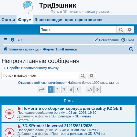
Статьи
Форум
Энциклопедия принтеростроителя
Поиск
Ра
FAQ
Регистрация
Вход
П
Главная страница
Форум ТриДэшника
о
Непрочитанные сообщения
и
Перейти к расширенному поиску
с
Поиск
Расширенный поиск
к
Отметить всё как прочтённое
• Найдено более 1000 результатов
Страница
1
из
40
1
2
3
4
5
40
След.
…
Темы
Н
Помогите со сборкой корпуса для Creality K2 SE !!!
о
Последнее сообщение
borskiy
«
03 авг 2026, 19:30
в
Добавлено в форуме
3D принтеры и 3D печать
о
Ответы:
1
е
Н
3D-SPrinter Universal 2121/2621/2626
с
о
о
Последнее сообщение
3a-5648
«
01 авг 2026, 02:08
в
о
Добавлено в форуме
Принтер на рельсах от 3D-SPrinter
о
б