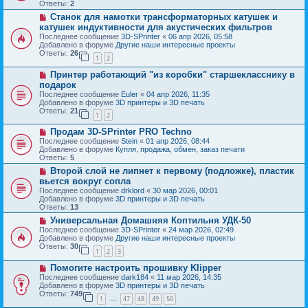
о
б
Ответы:
2
е
е
щ
Н
Станок для намотки трансформаторных катушек и
с
е
о
о
катушек индуктивности для акустических фильтров
н
в
о
и
Последнее сообщение
3D-SPrinter
«
06 апр 2026, 05:58
о
б
е
Добавлено в форуме
Другие наши интересные проекты
е
щ
Ответы:
26
с
1
2
е
о
н
Н
о
Принтер работающий "из коробки" старшекласснику в
и
о
б
е
подарок
в
щ
Последнее сообщение
Euler
«
04 апр 2026, 11:35
о
е
Добавлено в форуме
3D принтеры и 3D печать
е
н
Ответы:
21
с
и
1
2
о
е
Н
о
Продам 3D-SPrinter PRO Techno
о
б
Последнее сообщение
Stein
«
01 апр 2026, 08:44
в
щ
Добавлено в форуме
Купля, продажа, обмен, заказ печати
о
е
Ответы:
5
е
н
Н
Второй слой не липнет к первому (подложке), пластик
с
и
о
о
е
вьется вокруг сопла
в
о
Последнее сообщение
drklord
«
30 мар 2026, 00:01
о
б
Добавлено в форуме
3D принтеры и 3D печать
е
щ
Ответы:
13
с
е
о
Н
Универсальная Домашняя Коптильня УДК-50
н
о
о
и
Последнее сообщение
3D-SPrinter
«
24 мар 2026, 02:49
б
в
е
Добавлено в форуме
Другие наши интересные проекты
щ
о
Ответы:
30
1
2
3
е
е
н
с
Н
Помогите настроить прошивку Klipper
и
о
о
е
о
Последнее сообщение
dark184
«
11 мар 2026, 14:35
в
б
Добавлено в форуме
3D принтеры и 3D печать
о
щ
Ответы:
749
1
47
48
49
50
е
…
е
с