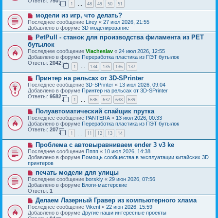
Ответы:
750
1
48
49
50
51
е
…
щ
с
е
Н
модели из игр, что делать?
о
н
о
о
Последнее сообщение
Lirey
«
27 июл 2026, 21:55
и
в
б
Добавлено в форуме
3D моделирование
е
о
щ
Н
PetPull - cтанок для производства филамента из PET
е
е
о
с
бутылок
н
в
о
и
Последнее сообщение
Viacheslav
«
24 июл 2026, 12:55
о
о
е
Добавлено в форуме
Переработка пластика из ПЭТ бутылок
е
б
Ответы:
2042
с
1
134
135
136
137
щ
…
о
е
Н
о
Принтер на рельсах от 3D-SPrinter
н
о
б
и
Последнее сообщение
3D-SPrinter
«
13 июл 2026, 09:04
в
щ
е
Добавлено в форуме
Принтер на рельсах от 3D-SPrinter
о
е
Ответы:
9582
1
636
637
638
639
е
н
…
с
и
Н
Полуавтоматический спайщик прутка
о
е
о
о
Последнее сообщение
PANTERA
«
13 июл 2026, 00:33
в
б
Добавлено в форуме
Переработка пластика из ПЭТ бутылок
о
щ
Ответы:
207
1
11
12
13
14
е
…
е
с
н
Н
Проблема с автовыравниваем ender 3 v3 ke
о
и
о
о
Последнее сообщение
Пппп
«
10 июл 2026, 14:38
е
в
б
Добавлено в форуме
Помощь сообщества в эксплуатации китайских 3D
о
щ
принтеров
е
е
Н
печать модели для улицы
с
н
о
о
Последнее сообщение
borskiy
«
29 июн 2026, 07:56
и
в
о
Добавлено в форуме
Блоги-мастерские
е
о
б
Ответы:
1
е
щ
Н
Делаем Лазерный Гравер из компьютерного хлама
с
е
о
о
Последнее сообщение
Vikent
«
22 июн 2026, 15:59
н
в
о
Добавлено в форуме
Другие наши интересные проекты
и
о