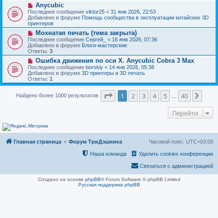
н
Н
Anycubic
о
и
о
о
Последнее сообщение
viktor25
«
31 янв 2026, 22:53
е
в
б
Добавлено в форуме
Помощь сообщества в эксплуатации китайских 3D
о
щ
принтеров
е
е
Н
Мохнатая печать (тема закрыта)
с
н
о
о
Последнее сообщение
Сергей_
«
16 янв 2026, 07:36
и
в
о
Добавлено в форуме
Блоги-мастерские
е
о
б
Ответы:
3
е
щ
Н
Ошибка движения по оси Х. Anycubic Cobra 3 Max
с
е
о
о
Последнее сообщение
borskiy
«
14 янв 2026, 05:38
н
в
о
Добавлено в форуме
3D принтеры и 3D печать
и
о
б
Ответы:
1
е
е
щ
с
е
Страница
1
из
40
о
1
2
3
4
5
40
След
Найдено более 1000 результатов
н
…
о
и
б
е
Перейти
щ
е
н
и
е
Главная страница
Форум ТриДэшника
Часовой пояс:
UTC+03:00
Наша команда
Удалить cookies конференции
Связаться с администрацией
Создано на основе
phpBB
® Forum Software © phpBB Limited
Русская поддержка phpBB