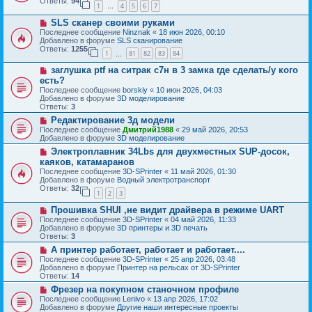
б
Ответы:
94
е
1
4
5
6
7
е
…
щ
с
е
Н
SLS сканер своими руками
о
н
о
о
Последнее сообщение
Ninznak
«
18 июн 2026, 00:10
и
в
б
Добавлено в форуме
SLS сканирование
е
о
щ
Ответы:
1255
1
81
82
83
84
е
…
е
с
н
Н
заглушка ptf на ситрак с7н в 3 замка где сделать/у кого
о
и
о
о
есть?
е
в
б
Последнее сообщение
borskiy
«
10 июн 2026, 04:03
о
щ
Добавлено в форуме
3D моделирование
е
е
Ответы:
3
с
н
о
Н
Редактирование 3д модели
и
о
о
е
Последнее сообщение
Дмитрий1988
«
29 май 2026, 20:53
б
в
Добавлено в форуме
3D моделирование
щ
о
Н
Электроплавник 34Lbs для двухместных SUP-досок,
е
е
о
н
с
каяков, катамаранов
в
и
о
Последнее сообщение
3D-SPrinter
«
11 май 2026, 01:30
о
е
о
Добавлено в форуме
Водный электротранспорт
е
б
Ответы:
32
с
1
2
3
щ
о
е
Н
о
Прошивка SHUI ,не видит драйвера в режиме UART
н
о
б
и
Последнее сообщение
3D-SPrinter
«
04 май 2026, 11:33
в
щ
е
Добавлено в форуме
3D принтеры и 3D печать
о
е
Ответы:
3
е
н
Н
А принтер работает, работает и работает....
с
и
о
о
е
Последнее сообщение
3D-SPrinter
«
25 апр 2026, 03:48
в
о
Добавлено в форуме
Принтер на рельсах от 3D-SPrinter
о
б
Ответы:
14
е
щ
Н
Фрезер на покупном станочном профиле
с
е
о
о
Последнее сообщение
Lenivo
«
13 апр 2026, 17:02
н
в
о
Добавлено в форуме
Другие наши интересные проекты
и