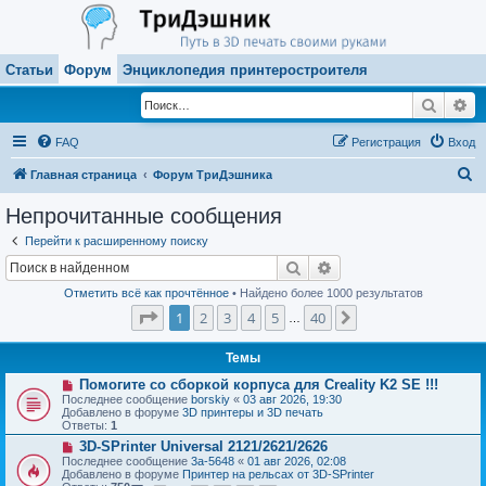
Статьи
Форум
Энциклопедия принтеростроителя
Поиск
Ра
FAQ
Регистрация
Вход
П
Главная страница
Форум ТриДэшника
о
Непрочитанные сообщения
и
Перейти к расширенному поиску
с
Поиск
Расширенный поиск
к
Отметить всё как прочтённое
• Найдено более 1000 результатов
Страница
1
из
40
1
2
3
4
5
40
След.
…
Темы
Н
Помогите со сборкой корпуса для Creality K2 SE !!!
о
Последнее сообщение
borskiy
«
03 авг 2026, 19:30
в
Добавлено в форуме
3D принтеры и 3D печать
о
Ответы:
1
е
Н
3D-SPrinter Universal 2121/2621/2626
с
о
о
Последнее сообщение
3a-5648
«
01 авг 2026, 02:08
в
о
Добавлено в форуме
Принтер на рельсах от 3D-SPrinter
о
б