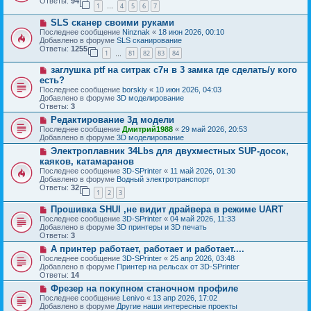
б
Ответы:
94
е
1
4
5
6
7
е
…
щ
с
е
Н
SLS сканер своими руками
о
н
о
о
Последнее сообщение
Ninznak
«
18 июн 2026, 00:10
и
в
б
Добавлено в форуме
SLS сканирование
е
о
щ
Ответы:
1255
1
81
82
83
84
е
…
е
с
н
Н
заглушка ptf на ситрак с7н в 3 замка где сделать/у кого
о
и
о
о
есть?
е
в
б
Последнее сообщение
borskiy
«
10 июн 2026, 04:03
о
щ
Добавлено в форуме
3D моделирование
е
е
Ответы:
3
с
н
о
Н
Редактирование 3д модели
и
о
о
е
Последнее сообщение
Дмитрий1988
«
29 май 2026, 20:53
б
в
Добавлено в форуме
3D моделирование
щ
о
Н
Электроплавник 34Lbs для двухместных SUP-досок,
е
е
о
н
с
каяков, катамаранов
в
и
о
Последнее сообщение
3D-SPrinter
«
11 май 2026, 01:30
о
е
о
Добавлено в форуме
Водный электротранспорт
е
б
Ответы:
32
с
1
2
3
щ
о
е
Н
о
Прошивка SHUI ,не видит драйвера в режиме UART
н
о
б
и
Последнее сообщение
3D-SPrinter
«
04 май 2026, 11:33
в
щ
е
Добавлено в форуме
3D принтеры и 3D печать
о
е
Ответы:
3
е
н
Н
А принтер работает, работает и работает....
с
и
о
о
е
Последнее сообщение
3D-SPrinter
«
25 апр 2026, 03:48
в
о
Добавлено в форуме
Принтер на рельсах от 3D-SPrinter
о
б
Ответы:
14
е
щ
Н
Фрезер на покупном станочном профиле
с
е
о
о
Последнее сообщение
Lenivo
«
13 апр 2026, 17:02
н
в
о
Добавлено в форуме
Другие наши интересные проекты
и