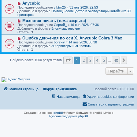
н
Н
Anycubic
о
и
о
о
Последнее сообщение
viktor25
«
31 янв 2026, 22:53
е
в
б
Добавлено в форуме
Помощь сообщества в эксплуатации китайских 3D
о
щ
принтеров
е
е
Н
Мохнатая печать (тема закрыта)
с
н
о
о
Последнее сообщение
Сергей_
«
16 янв 2026, 07:36
и
в
о
Добавлено в форуме
Блоги-мастерские
е
о
б
Ответы:
3
е
щ
Н
Ошибка движения по оси Х. Anycubic Cobra 3 Max
с
е
о
о
Последнее сообщение
borskiy
«
14 янв 2026, 05:38
н
в
о
Добавлено в форуме
3D принтеры и 3D печать
и
о
б
Ответы:
1
е
е
щ
с
е
Страница
1
из
40
о
1
2
3
4
5
40
След
Найдено более 1000 результатов
н
…
о
и
б
е
Перейти
щ
е
н
и
е
Главная страница
Форум ТриДэшника
Часовой пояс:
UTC+03:00
Наша команда
Удалить cookies конференции
Связаться с администрацией
Создано на основе
phpBB
® Forum Software © phpBB Limited
Русская поддержка phpBB