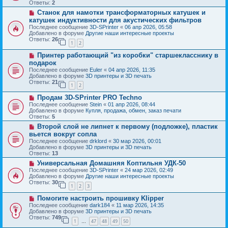
о
б
Ответы:
2
е
е
щ
Н
Станок для намотки трансформаторных катушек и
с
е
о
о
катушек индуктивности для акустических фильтров
н
в
о
и
Последнее сообщение
3D-SPrinter
«
06 апр 2026, 05:58
о
б
е
Добавлено в форуме
Другие наши интересные проекты
е
щ
Ответы:
26
с
1
2
е
о
н
Н
о
Принтер работающий "из коробки" старшекласснику в
и
о
б
е
подарок
в
щ
Последнее сообщение
Euler
«
04 апр 2026, 11:35
о
е
Добавлено в форуме
3D принтеры и 3D печать
е
н
Ответы:
21
с
и
1
2
о
е
Н
о
Продам 3D-SPrinter PRO Techno
о
б
Последнее сообщение
Stein
«
01 апр 2026, 08:44
в
щ
Добавлено в форуме
Купля, продажа, обмен, заказ печати
о
е
Ответы:
5
е
н
Н
Второй слой не липнет к первому (подложке), пластик
с
и
о
о
е
вьется вокруг сопла
в
о
Последнее сообщение
drklord
«
30 мар 2026, 00:01
о
б
Добавлено в форуме
3D принтеры и 3D печать
е
щ
Ответы:
13
с
е
о
Н
Универсальная Домашняя Коптильня УДК-50
н
о
о
и
Последнее сообщение
3D-SPrinter
«
24 мар 2026, 02:49
б
в
е
Добавлено в форуме
Другие наши интересные проекты
щ
о
Ответы:
30
1
2
3
е
е
н
с
Н
Помогите настроить прошивку Klipper
и
о
о
е
о
Последнее сообщение
dark184
«
11 мар 2026, 14:35
в
б
Добавлено в форуме
3D принтеры и 3D печать
о
щ
Ответы:
749
1
47
48
49
50
е
…
е
с