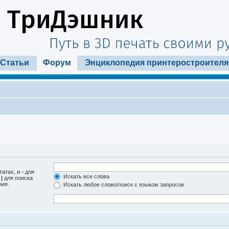
Статьи
Форум
Энциклопедия принтеростроителя
татах, и
-
для
Искать все слова
м
|
для поиска
ния.
Искать любое слово/поиск с языком запросов