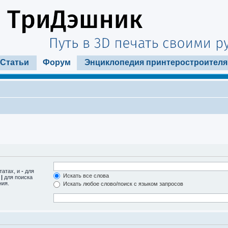
Статьи
Форум
Энциклопедия принтеростроителя
татах, и
-
для
Искать все слова
м
|
для поиска
ния.
Искать любое слово/поиск с языком запросов