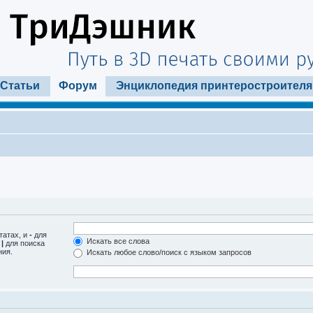
Статьи
Форум
Энциклопедия принтеростроителя
татах, и
-
для
Искать все слова
м
|
для поиска
ния.
Искать любое слово/поиск с языком запросов