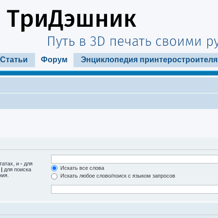
Статьи
Форум
Энциклопедия принтеростроителя
татах, и
-
для
Искать все слова
м
|
для поиска
ния.
Искать любое слово/поиск с языком запросов