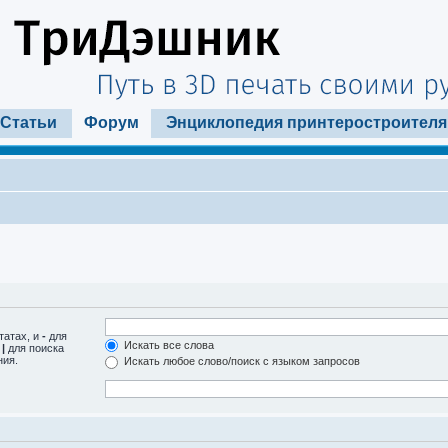
Статьи
Форум
Энциклопедия принтеростроителя
татах, и
-
для
Искать все слова
м
|
для поиска
ния.
Искать любое слово/поиск с языком запросов