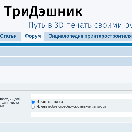
Статьи
Форум
Энциклопедия принтеростроителя
татах, и
-
для
Искать все слова
м
|
для поиска
ния.
Искать любое слово/поиск с языком запросов